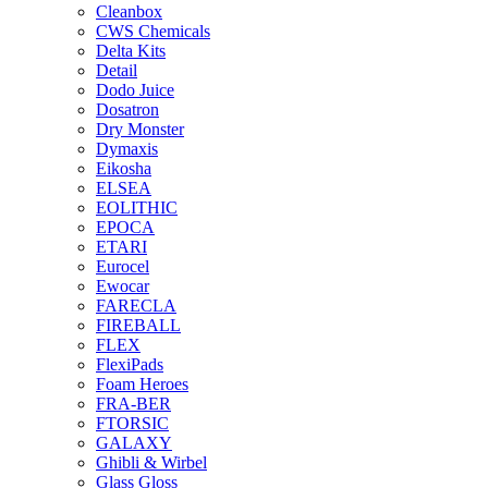
Cleanbox
CWS Chemicals
Delta Kits
Detail
Dodo Juice
Dosatron
Dry Monster
Dymaxis
Eikosha
ELSEA
EOLITHIC
EPOCA
ETARI
Eurocel
Ewocar
FARECLA
FIREBALL
FLEX
FlexiPads
Foam Heroes
FRA-BER
FTORSIC
GALAXY
Ghibli & Wirbel
Glass Gloss