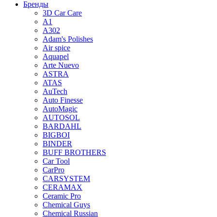
Бренды
3D Car Care
A1
A302
Adam's Polishes
Air spice
Aquapel
Arte Nuevo
ASTRA
ATAS
AuTech
Auto Finesse
AutoMagic
AUTOSOL
BARDAHL
BIGBOI
BINDER
BUFF BROTHERS
Car Tool
CarPro
CARSYSTEM
CERAMAX
Ceramic Pro
Chemical Guys
Chemical Russian