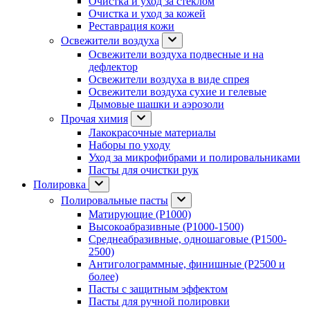
Очистка и уход за стеклом
Очистка и уход за кожей
Реставрация кожи
Освежители воздуха
Освежители воздуха подвесные и на
дефлектор
Освежители воздуха в виде спрея
Освежители воздуха сухие и гелевые
Дымовые шашки и аэрозоли
Прочая химия
Лакокрасочные материалы
Наборы по уходу
Уход за микрофибрами и полировальниками
Пасты для очистки рук
Полировка
Полировальные пасты
Матирующие (P1000)
Высокоабразивные (P1000-1500)
Среднеабразивные, одношаговые (P1500-
2500)
Антиголограммные, финишные (P2500 и
более)
Пасты с защитным эффектом
Пасты для ручной полировки