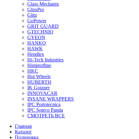
Glass Mechanix
GlissPro
Glitz
GoPower
GRIT GUARD
GTECHNIQ
GYEON
HANKO
HAWK
Hendlex
Hi-Tech Industries
Himprofline
HKC
Hot Wheels
HUBERTH
IK Goizper
INNOVACAR
INSANE WRAPPERS
IPC Portotecnica
IPC Soteco Panda
СМОТРЕТЬ ВСЕ
Главная
Каталог
Полировка