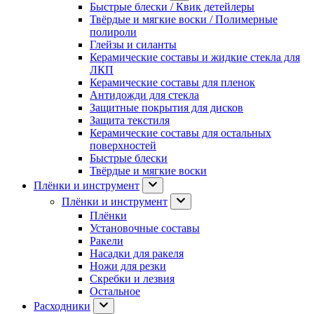
Быстрые блески / Квик детейлеры
Твёрдые и мягкие воски / Полимерные
полироли
Глейзы и силанты
Керамические составы и жидкие стекла для
ЛКП
Керамические составы для пленок
Антидожди для стекла
Защитные покрытия для дисков
Защита текстиля
Керамические составы для остальных
поверхностей
Быстрые блески
Твёрдые и мягкие воски
Плёнки и инструмент
Плёнки и инструмент
Плёнки
Установочные составы
Ракели
Насадки для ракеля
Ножи для резки
Скребки и лезвия
Остальное
Расходники