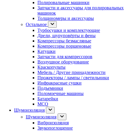
Полировальные машинки
Запчасти и аксессуары для полировальных
машинок
Толщиномеры и аксессуары
Остальное
Турбосушки и комплектующие
Дрели, шуруповёрты и фены
Компрессоры безмасляные
Компрессоры поршеновые
Катушки
Запчасти для компрессоров
Воздушное оборудование
Краскопульты
Мебель / Другие принадлежности
Прожекторы / лампы / светильники
Инфракрасные сушки
Подъемники
Поломоечные машины
Батарейки
МСО
Шумоизоляция
Шумоизоляция
Виброизоляция
Звукопоглощение