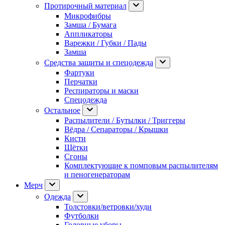
Протирочный материал
Микрофибры
Замша / Бумага
Аппликаторы
Варежки / Губки / Пады
Замша
Средства защиты и спецодежда
Фартуки
Перчатки
Респираторы и маски
Спецодежда
Остальное
Распылители / Бутылки / Триггеры
Вёдра / Сепараторы / Крышки
Кисти
Щётки
Сгоны
Комплектующие к помповым распылителям
и пеногенераторам
Мерч
Одежда
Толстовки/ветровки/худи
Футболки
Головные уборы