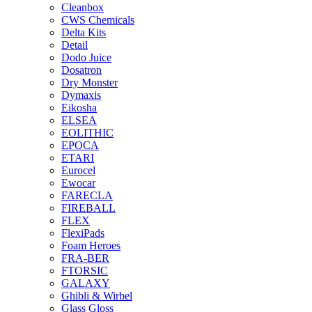
Cleanbox
CWS Chemicals
Delta Kits
Detail
Dodo Juice
Dosatron
Dry Monster
Dymaxis
Eikosha
ELSEA
EOLITHIC
EPOCA
ETARI
Eurocel
Ewocar
FARECLA
FIREBALL
FLEX
FlexiPads
Foam Heroes
FRA-BER
FTORSIC
GALAXY
Ghibli & Wirbel
Glass Gloss