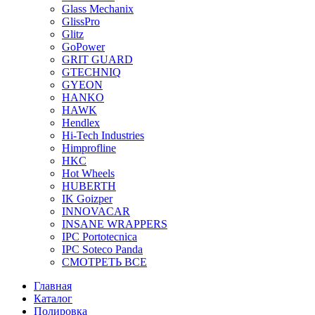
Glass Mechanix
GlissPro
Glitz
GoPower
GRIT GUARD
GTECHNIQ
GYEON
HANKO
HAWK
Hendlex
Hi-Tech Industries
Himprofline
HKC
Hot Wheels
HUBERTH
IK Goizper
INNOVACAR
INSANE WRAPPERS
IPC Portotecnica
IPC Soteco Panda
СМОТРЕТЬ ВСЕ
Главная
Каталог
Полировка