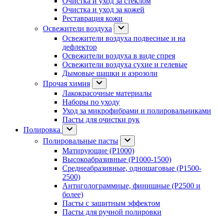
Очистка и уход за стеклом
Очистка и уход за кожей
Реставрация кожи
Освежители воздуха
Освежители воздуха подвесные и на
дефлектор
Освежители воздуха в виде спрея
Освежители воздуха сухие и гелевые
Дымовые шашки и аэрозоли
Прочая химия
Лакокрасочные материалы
Наборы по уходу
Уход за микрофибрами и полировальниками
Пасты для очистки рук
Полировка
Полировальные пасты
Матирующие (P1000)
Высокоабразивные (P1000-1500)
Среднеабразивные, одношаговые (P1500-
2500)
Антиголограммные, финишные (P2500 и
более)
Пасты с защитным эффектом
Пасты для ручной полировки