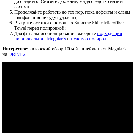
до среднего. Снизьте давление, когда средство начнет
сохнуть;
Продолжайте работать до тех пор, пока дефекты и следы
шлифования не будут удалены;
Вытрите остатки с помощью
Supreme Shine Microfiber
Towel
перед полировкой;
Для финального полирования выберите
подходящий
полировальник Meguiar’s
и
нужную полироль
.
Интересное:
авторский обзор 100-ой линейки паст Meguiar's
на
DRIVE2
.