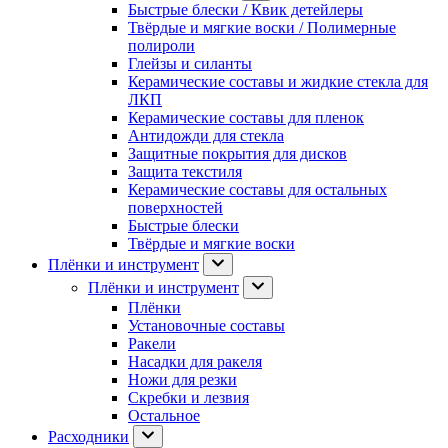
Быстрые блески / Квик детейлеры
Твёрдые и мягкие воски / Полимерные
полироли
Глейзы и силанты
Керамические составы и жидкие стекла для
ЛКП
Керамические составы для пленок
Антидожди для стекла
Защитные покрытия для дисков
Защита текстиля
Керамические составы для остальных
поверхностей
Быстрые блески
Твёрдые и мягкие воски
Плёнки и инструмент
Плёнки и инструмент
Плёнки
Установочные составы
Ракели
Насадки для ракеля
Ножи для резки
Скребки и лезвия
Остальное
Расходники