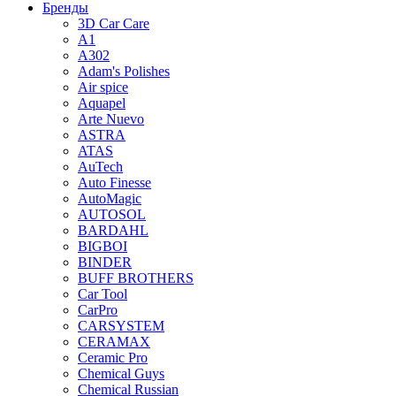
Бренды
3D Car Care
A1
A302
Adam's Polishes
Air spice
Aquapel
Arte Nuevo
ASTRA
ATAS
AuTech
Auto Finesse
AutoMagic
AUTOSOL
BARDAHL
BIGBOI
BINDER
BUFF BROTHERS
Car Tool
CarPro
CARSYSTEM
CERAMAX
Ceramic Pro
Chemical Guys
Chemical Russian