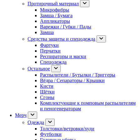
Протирочный материал
Микрофибры
Замша / Бумага
Аппликаторы
Варежки / Губки / Пады
Замша
Средства защиты и спецодежда
Фартуки
Перчатки
Респираторы и маски
Спецодежда
Остальное
Распылители / Бутылки / Триггеры
Вёдра / Сепараторы / Крышки
Кисти
Щётки
Сгоны
Комплектующие к помповым распылителям
и пеногенераторам
Мерч
Одежда
Толстовки/ветровки/худи
Футболки
Головные уборы