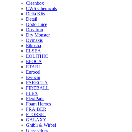
Cleanbox
CWS Chemicals
Delta Kits
Detail
Dodo Juice
Dosatron
Dry Monster
Dymaxis
Eikosha
ELSEA
EOLITHIC
EPOCA
ETARI
Eurocel
Ewocar
FARECLA
FIREBALL
FLEX
FlexiPads
Foam Heroes
FRA-BER
FTORSIC
GALAXY
Ghibli & Wirbel
Glass Gloss