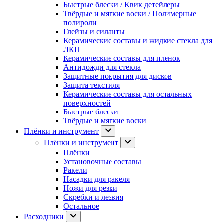
Быстрые блески / Квик детейлеры
Твёрдые и мягкие воски / Полимерные
полироли
Глейзы и силанты
Керамические составы и жидкие стекла для
ЛКП
Керамические составы для пленок
Антидожди для стекла
Защитные покрытия для дисков
Защита текстиля
Керамические составы для остальных
поверхностей
Быстрые блески
Твёрдые и мягкие воски
Плёнки и инструмент
Плёнки и инструмент
Плёнки
Установочные составы
Ракели
Насадки для ракеля
Ножи для резки
Скребки и лезвия
Остальное
Расходники