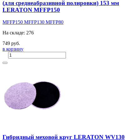
(для среднеабразивной полировки) 153 мм
LERATON MFFP150
MFFP150
MFFP130
MFFP80
На складе: 276
749 руб.
в корзину
Гибридный меховой круг LERATON WV130