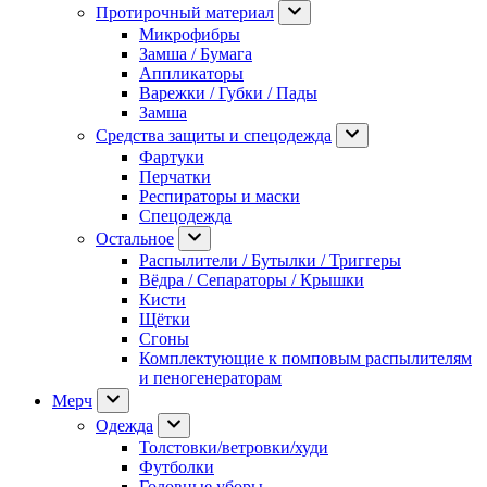
Протирочный материал
Микрофибры
Замша / Бумага
Аппликаторы
Варежки / Губки / Пады
Замша
Средства защиты и спецодежда
Фартуки
Перчатки
Респираторы и маски
Спецодежда
Остальное
Распылители / Бутылки / Триггеры
Вёдра / Сепараторы / Крышки
Кисти
Щётки
Сгоны
Комплектующие к помповым распылителям
и пеногенераторам
Мерч
Одежда
Толстовки/ветровки/худи
Футболки
Головные уборы