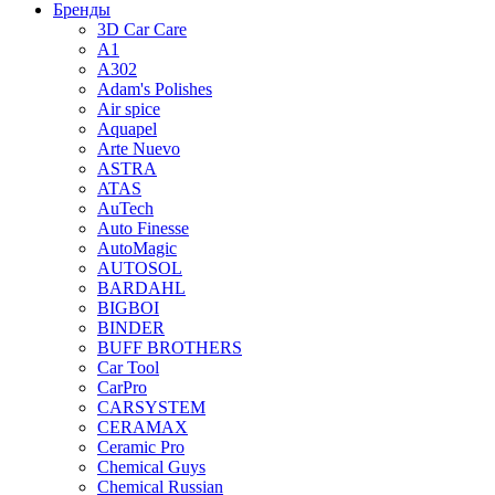
Бренды
3D Car Care
A1
A302
Adam's Polishes
Air spice
Aquapel
Arte Nuevo
ASTRA
ATAS
AuTech
Auto Finesse
AutoMagic
AUTOSOL
BARDAHL
BIGBOI
BINDER
BUFF BROTHERS
Car Tool
CarPro
CARSYSTEM
CERAMAX
Ceramic Pro
Chemical Guys
Chemical Russian