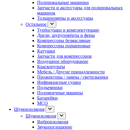
Полировальные машинки
Запчасти и аксессуары для полировальных
машинок
Толщиномеры и аксессуары
Остальное
Турбосушки и комплектующие
Дрели, шуруповёрты и фены
Компрессоры безмасляные
Компрессоры поршеновые
Катушки
Запчасти для компрессоров
Воздушное оборудование
Краскопульты
Мебель / Другие принадлежности
Прожекторы / лампы / светильники
Инфракрасные сушки
Подъемники
Поломоечные машины
Батарейки
МСО
Шумоизоляция
Шумоизоляция
Виброизоляция
Звукопоглощение