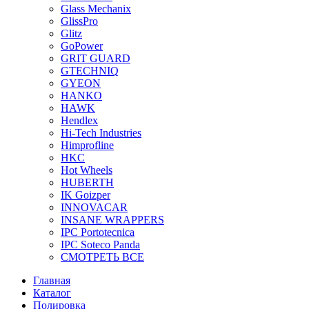
Glass Mechanix
GlissPro
Glitz
GoPower
GRIT GUARD
GTECHNIQ
GYEON
HANKO
HAWK
Hendlex
Hi-Tech Industries
Himprofline
HKC
Hot Wheels
HUBERTH
IK Goizper
INNOVACAR
INSANE WRAPPERS
IPC Portotecnica
IPC Soteco Panda
СМОТРЕТЬ ВСЕ
Главная
Каталог
Полировка