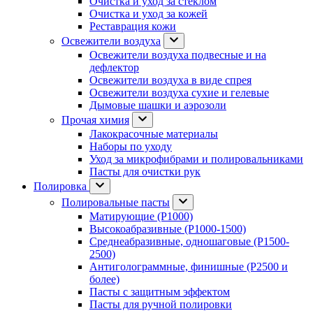
Очистка и уход за стеклом
Очистка и уход за кожей
Реставрация кожи
Освежители воздуха
Освежители воздуха подвесные и на
дефлектор
Освежители воздуха в виде спрея
Освежители воздуха сухие и гелевые
Дымовые шашки и аэрозоли
Прочая химия
Лакокрасочные материалы
Наборы по уходу
Уход за микрофибрами и полировальниками
Пасты для очистки рук
Полировка
Полировальные пасты
Матирующие (P1000)
Высокоабразивные (P1000-1500)
Среднеабразивные, одношаговые (P1500-
2500)
Антиголограммные, финишные (P2500 и
более)
Пасты с защитным эффектом
Пасты для ручной полировки