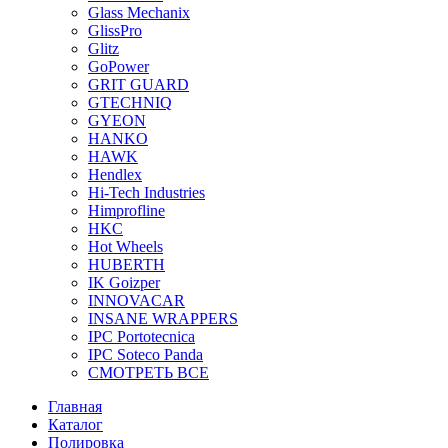
Glass Mechanix
GlissPro
Glitz
GoPower
GRIT GUARD
GTECHNIQ
GYEON
HANKO
HAWK
Hendlex
Hi-Tech Industries
Himprofline
HKC
Hot Wheels
HUBERTH
IK Goizper
INNOVACAR
INSANE WRAPPERS
IPC Portotecnica
IPC Soteco Panda
СМОТРЕТЬ ВСЕ
Главная
Каталог
Полировка