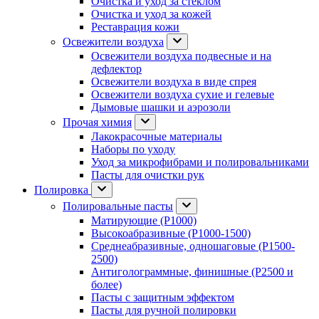
Очистка и уход за стеклом
Очистка и уход за кожей
Реставрация кожи
Освежители воздуха
Освежители воздуха подвесные и на
дефлектор
Освежители воздуха в виде спрея
Освежители воздуха сухие и гелевые
Дымовые шашки и аэрозоли
Прочая химия
Лакокрасочные материалы
Наборы по уходу
Уход за микрофибрами и полировальниками
Пасты для очистки рук
Полировка
Полировальные пасты
Матирующие (P1000)
Высокоабразивные (P1000-1500)
Среднеабразивные, одношаговые (P1500-
2500)
Антиголограммные, финишные (P2500 и
более)
Пасты с защитным эффектом
Пасты для ручной полировки