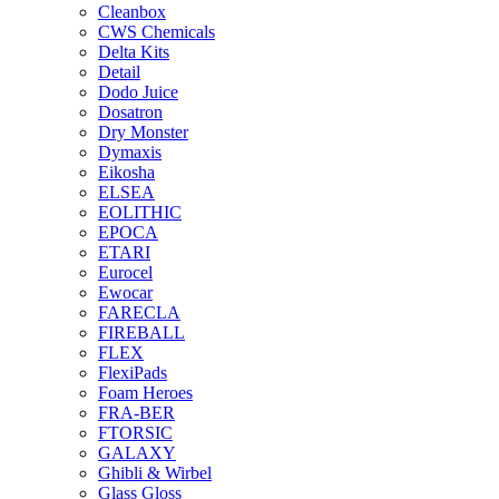
Cleanbox
CWS Chemicals
Delta Kits
Detail
Dodo Juice
Dosatron
Dry Monster
Dymaxis
Eikosha
ELSEA
EOLITHIC
EPOCA
ETARI
Eurocel
Ewocar
FARECLA
FIREBALL
FLEX
FlexiPads
Foam Heroes
FRA-BER
FTORSIC
GALAXY
Ghibli & Wirbel
Glass Gloss