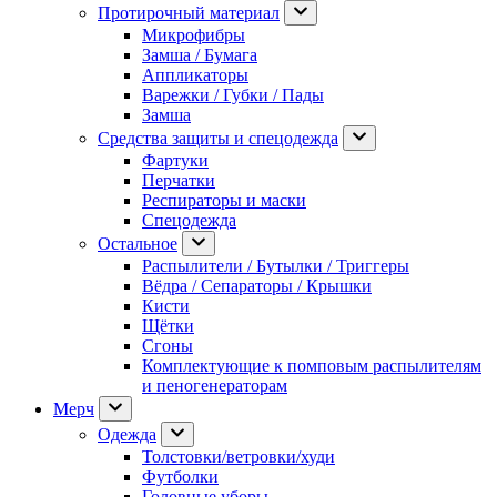
Протирочный материал
Микрофибры
Замша / Бумага
Аппликаторы
Варежки / Губки / Пады
Замша
Средства защиты и спецодежда
Фартуки
Перчатки
Респираторы и маски
Спецодежда
Остальное
Распылители / Бутылки / Триггеры
Вёдра / Сепараторы / Крышки
Кисти
Щётки
Сгоны
Комплектующие к помповым распылителям
и пеногенераторам
Мерч
Одежда
Толстовки/ветровки/худи
Футболки
Головные уборы