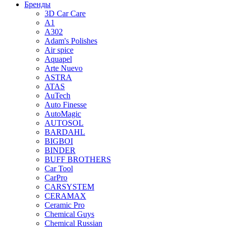
Бренды
3D Car Care
A1
A302
Adam's Polishes
Air spice
Aquapel
Arte Nuevo
ASTRA
ATAS
AuTech
Auto Finesse
AutoMagic
AUTOSOL
BARDAHL
BIGBOI
BINDER
BUFF BROTHERS
Car Tool
CarPro
CARSYSTEM
CERAMAX
Ceramic Pro
Chemical Guys
Chemical Russian