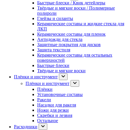
Быстрые блески / Квик детейлеры
Твёрдые и мягкие воски / Полимерные
полироли
Глейзы и силанты
Керамические составы и жидкие стекла для
ЛКП
Керамические составы для пленок
Антидожди для стекла
Защитные покрытия для дисков
Защита текстиля
Керамические составы для остальных
поверхностей
Быстрые блески
Твёрдые и мягкие воски
Плёнки и инструмент
Плёнки и инструмент
Плёнки
Установочные составы
Ракели
Насадки для ракеля
Ножи для резки
Скребки и лезвия
Остальное
Расходники