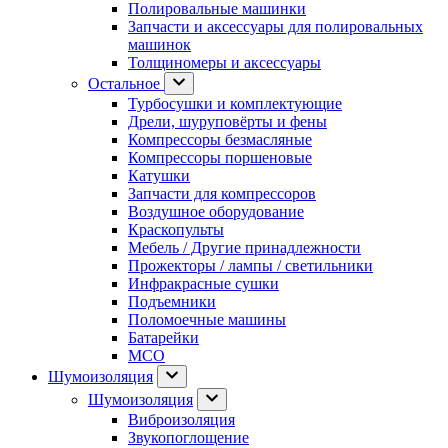
Полировальные машинки
Запчасти и аксессуары для полировальных
машинок
Толщиномеры и аксессуары
Остальное
Турбосушки и комплектующие
Дрели, шуруповёрты и фены
Компрессоры безмасляные
Компрессоры поршеновые
Катушки
Запчасти для компрессоров
Воздушное оборудование
Краскопульты
Мебель / Другие принадлежности
Прожекторы / лампы / светильники
Инфракрасные сушки
Подъемники
Поломоечные машины
Батарейки
МСО
Шумоизоляция
Шумоизоляция
Виброизоляция
Звукопоглощение