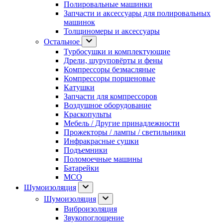
Полировальные машинки
Запчасти и аксессуары для полировальных
машинок
Толщиномеры и аксессуары
Остальное
Турбосушки и комплектующие
Дрели, шуруповёрты и фены
Компрессоры безмасляные
Компрессоры поршеновые
Катушки
Запчасти для компрессоров
Воздушное оборудование
Краскопульты
Мебель / Другие принадлежности
Прожекторы / лампы / светильники
Инфракрасные сушки
Подъемники
Поломоечные машины
Батарейки
МСО
Шумоизоляция
Шумоизоляция
Виброизоляция
Звукопоглощение