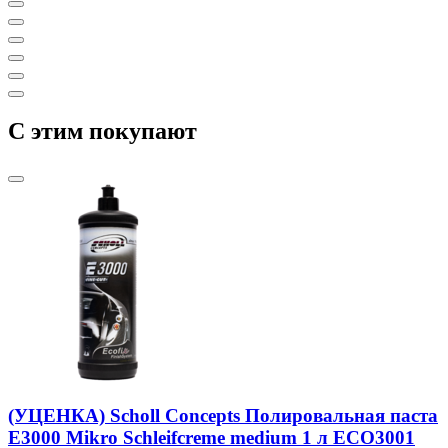
C этим покупают
(УЦЕНКА) Scholl Concepts Полировальная паста
E3000 Mikro Schleifcreme medium 1 л ECO3001