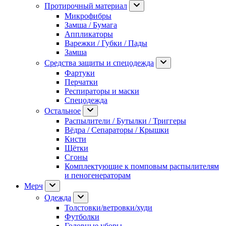
Протирочный материал
Микрофибры
Замша / Бумага
Аппликаторы
Варежки / Губки / Пады
Замша
Средства защиты и спецодежда
Фартуки
Перчатки
Респираторы и маски
Спецодежда
Остальное
Распылители / Бутылки / Триггеры
Вёдра / Сепараторы / Крышки
Кисти
Щётки
Сгоны
Комплектующие к помповым распылителям
и пеногенераторам
Мерч
Одежда
Толстовки/ветровки/худи
Футболки
Головные уборы