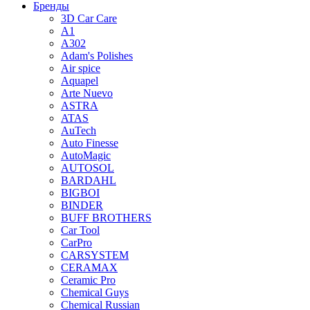
Бренды
3D Car Care
A1
A302
Adam's Polishes
Air spice
Aquapel
Arte Nuevo
ASTRA
ATAS
AuTech
Auto Finesse
AutoMagic
AUTOSOL
BARDAHL
BIGBOI
BINDER
BUFF BROTHERS
Car Tool
CarPro
CARSYSTEM
CERAMAX
Ceramic Pro
Chemical Guys
Chemical Russian