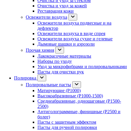
Очистка и уход за стеклом
Очистка и уход за кожей
Реставрация кожи
Освежители воздуха
Освежители воздуха подвесные и на
дефлектор
Освежители воздуха в виде спрея
Освежители воздуха сухие и гелевые
Дымовые шашки и аэрозоли
Прочая химия
Лакокрасочные материалы
Наборы по уходу
Уход за микрофибрами и полировальниками
Пасты для очистки рук
Полировка
Полировальные пасты
Матирующие (P1000)
Высокоабразивные (P1000-1500)
Среднеабразивные, одношаговые (P1500-
2500)
Антиголограммные, финишные (P2500 и
более)
Пасты с защитным эффектом
Пасты для ручной полировки