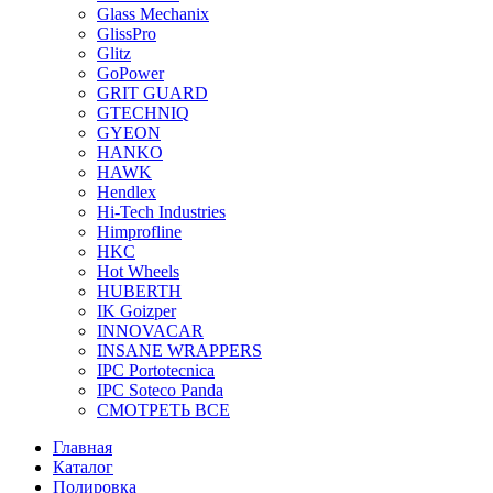
Glass Mechanix
GlissPro
Glitz
GoPower
GRIT GUARD
GTECHNIQ
GYEON
HANKO
HAWK
Hendlex
Hi-Tech Industries
Himprofline
HKC
Hot Wheels
HUBERTH
IK Goizper
INNOVACAR
INSANE WRAPPERS
IPC Portotecnica
IPC Soteco Panda
СМОТРЕТЬ ВСЕ
Главная
Каталог
Полировка