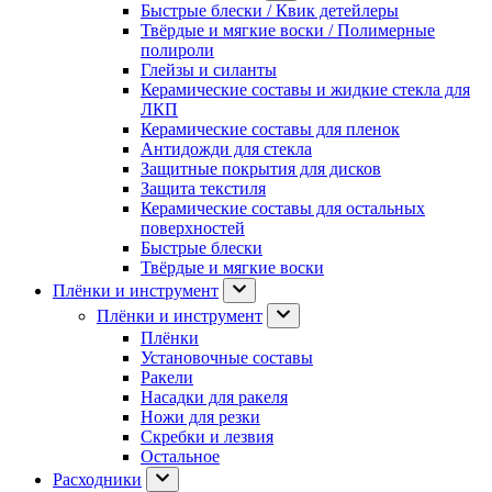
Быстрые блески / Квик детейлеры
Твёрдые и мягкие воски / Полимерные
полироли
Глейзы и силанты
Керамические составы и жидкие стекла для
ЛКП
Керамические составы для пленок
Антидожди для стекла
Защитные покрытия для дисков
Защита текстиля
Керамические составы для остальных
поверхностей
Быстрые блески
Твёрдые и мягкие воски
Плёнки и инструмент
Плёнки и инструмент
Плёнки
Установочные составы
Ракели
Насадки для ракеля
Ножи для резки
Скребки и лезвия
Остальное
Расходники