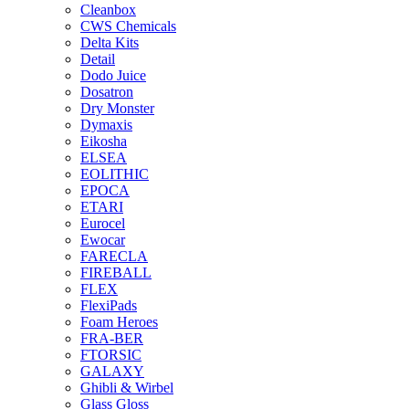
Cleanbox
CWS Chemicals
Delta Kits
Detail
Dodo Juice
Dosatron
Dry Monster
Dymaxis
Eikosha
ELSEA
EOLITHIC
EPOCA
ETARI
Eurocel
Ewocar
FARECLA
FIREBALL
FLEX
FlexiPads
Foam Heroes
FRA-BER
FTORSIC
GALAXY
Ghibli & Wirbel
Glass Gloss