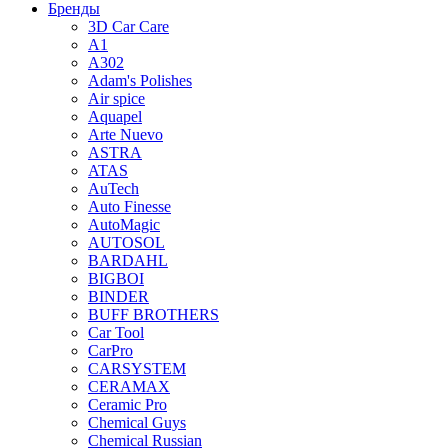
Бренды
3D Car Care
A1
A302
Adam's Polishes
Air spice
Aquapel
Arte Nuevo
ASTRA
ATAS
AuTech
Auto Finesse
AutoMagic
AUTOSOL
BARDAHL
BIGBOI
BINDER
BUFF BROTHERS
Car Tool
CarPro
CARSYSTEM
CERAMAX
Ceramic Pro
Chemical Guys
Chemical Russian