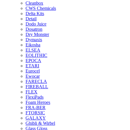
Cleanbox
CWS Chemicals
Delta Kits
Detail
Dodo Juice
Dosatron
Dry Monster
Dymaxis
Eikosha
ELSEA
EOLITHIC
EPOCA
ETARI
Eurocel
Ewocar
FARECLA
FIREBALL
FLEX
FlexiPads
Foam Heroes
FRA-BER
FTORSIC
GALAXY
Ghibli & Wirbel
Glass Gloss