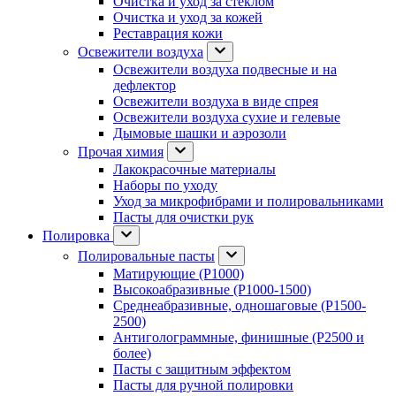
Очистка и уход за стеклом
Очистка и уход за кожей
Реставрация кожи
Освежители воздуха
Освежители воздуха подвесные и на
дефлектор
Освежители воздуха в виде спрея
Освежители воздуха сухие и гелевые
Дымовые шашки и аэрозоли
Прочая химия
Лакокрасочные материалы
Наборы по уходу
Уход за микрофибрами и полировальниками
Пасты для очистки рук
Полировка
Полировальные пасты
Матирующие (P1000)
Высокоабразивные (P1000-1500)
Среднеабразивные, одношаговые (P1500-
2500)
Антиголограммные, финишные (P2500 и
более)
Пасты с защитным эффектом
Пасты для ручной полировки