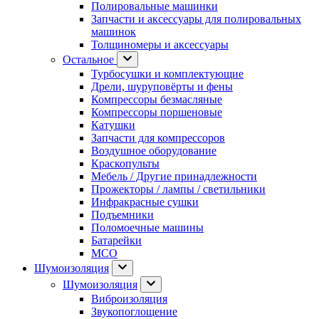
Полировальные машинки
Запчасти и аксессуары для полировальных
машинок
Толщиномеры и аксессуары
Остальное
Турбосушки и комплектующие
Дрели, шуруповёрты и фены
Компрессоры безмасляные
Компрессоры поршеновые
Катушки
Запчасти для компрессоров
Воздушное оборудование
Краскопульты
Мебель / Другие принадлежности
Прожекторы / лампы / светильники
Инфракрасные сушки
Подъемники
Поломоечные машины
Батарейки
МСО
Шумоизоляция
Шумоизоляция
Виброизоляция
Звукопоглощение