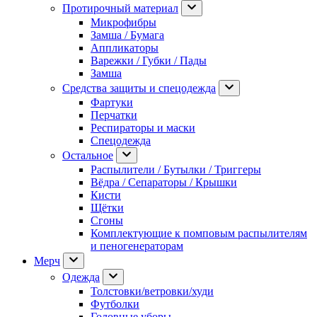
Протирочный материал
Микрофибры
Замша / Бумага
Аппликаторы
Варежки / Губки / Пады
Замша
Средства защиты и спецодежда
Фартуки
Перчатки
Респираторы и маски
Спецодежда
Остальное
Распылители / Бутылки / Триггеры
Вёдра / Сепараторы / Крышки
Кисти
Щётки
Сгоны
Комплектующие к помповым распылителям
и пеногенераторам
Мерч
Одежда
Толстовки/ветровки/худи
Футболки
Головные уборы