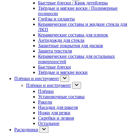
Быстрые блески / Квик детейлеры
Твёрдые и мягкие воски / Полимерные
полироли
Глейзы и силанты
Керамические составы и жидкие стекла для
ЛКП
Керамические составы для пленок
Антидожди для стекла
Защитные покрытия для дисков
Защита текстиля
Керамические составы для остальных
поверхностей
Быстрые блески
Твёрдые и мягкие воски
Плёнки и инструмент
Плёнки и инструмент
Плёнки
Установочные составы
Ракели
Насадки для ракеля
Ножи для резки
Скребки и лезвия
Остальное
Расходники