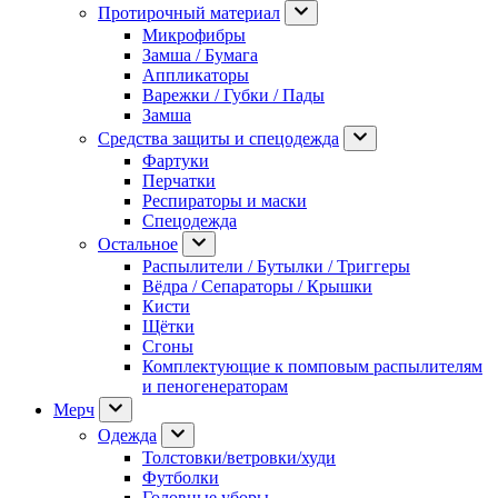
Протирочный материал
Микрофибры
Замша / Бумага
Аппликаторы
Варежки / Губки / Пады
Замша
Средства защиты и спецодежда
Фартуки
Перчатки
Респираторы и маски
Спецодежда
Остальное
Распылители / Бутылки / Триггеры
Вёдра / Сепараторы / Крышки
Кисти
Щётки
Сгоны
Комплектующие к помповым распылителям
и пеногенераторам
Мерч
Одежда
Толстовки/ветровки/худи
Футболки
Головные уборы