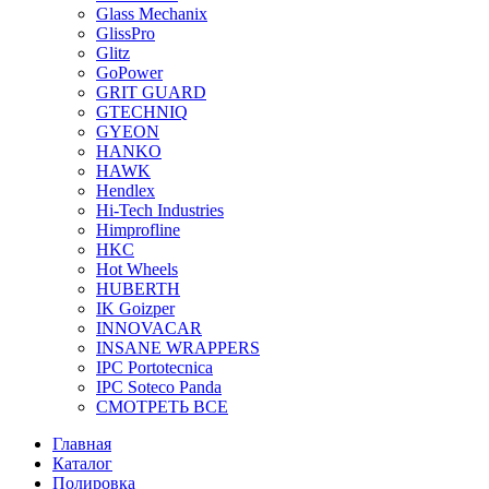
Glass Mechanix
GlissPro
Glitz
GoPower
GRIT GUARD
GTECHNIQ
GYEON
HANKO
HAWK
Hendlex
Hi-Tech Industries
Himprofline
HKC
Hot Wheels
HUBERTH
IK Goizper
INNOVACAR
INSANE WRAPPERS
IPC Portotecnica
IPC Soteco Panda
СМОТРЕТЬ ВСЕ
Главная
Каталог
Полировка