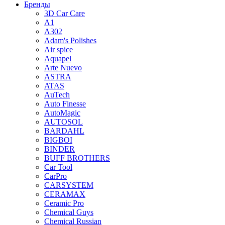
Бренды
3D Car Care
A1
A302
Adam's Polishes
Air spice
Aquapel
Arte Nuevo
ASTRA
ATAS
AuTech
Auto Finesse
AutoMagic
AUTOSOL
BARDAHL
BIGBOI
BINDER
BUFF BROTHERS
Car Tool
CarPro
CARSYSTEM
CERAMAX
Ceramic Pro
Chemical Guys
Chemical Russian