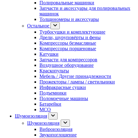
Полировальные машинки
Запчасти и аксессуары для полировальных
машинок
Толщиномеры и аксессуары
Остальное
Турбосушки и комплектующие
Дрели, шуруповёрты и фены
Компрессоры безмасляные
Компрессоры поршеновые
Катушки
Запчасти для компрессоров
Воздушное оборудование
Краскопульты
Мебель / Другие принадлежности
Прожекторы / лампы / светильники
Инфракрасные сушки
Подъемники
Поломоечные машины
Батарейки
МСО
Шумоизоляция
Шумоизоляция
Виброизоляция
Звукопоглощение