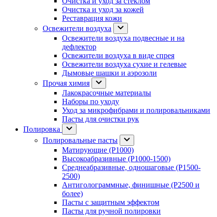
Очистка и уход за стеклом
Очистка и уход за кожей
Реставрация кожи
Освежители воздуха
Освежители воздуха подвесные и на
дефлектор
Освежители воздуха в виде спрея
Освежители воздуха сухие и гелевые
Дымовые шашки и аэрозоли
Прочая химия
Лакокрасочные материалы
Наборы по уходу
Уход за микрофибрами и полировальниками
Пасты для очистки рук
Полировка
Полировальные пасты
Матирующие (P1000)
Высокоабразивные (P1000-1500)
Среднеабразивные, одношаговые (P1500-
2500)
Антиголограммные, финишные (P2500 и
более)
Пасты с защитным эффектом
Пасты для ручной полировки