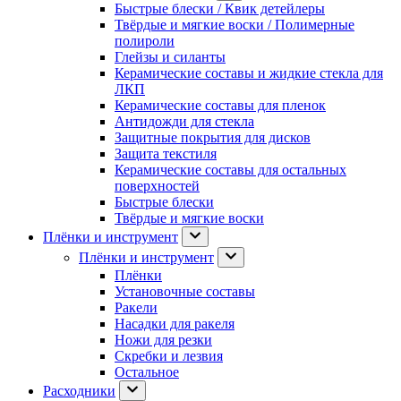
Быстрые блески / Квик детейлеры
Твёрдые и мягкие воски / Полимерные
полироли
Глейзы и силанты
Керамические составы и жидкие стекла для
ЛКП
Керамические составы для пленок
Антидожди для стекла
Защитные покрытия для дисков
Защита текстиля
Керамические составы для остальных
поверхностей
Быстрые блески
Твёрдые и мягкие воски
Плёнки и инструмент
Плёнки и инструмент
Плёнки
Установочные составы
Ракели
Насадки для ракеля
Ножи для резки
Скребки и лезвия
Остальное
Расходники