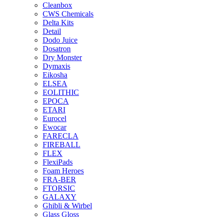
Cleanbox
CWS Chemicals
Delta Kits
Detail
Dodo Juice
Dosatron
Dry Monster
Dymaxis
Eikosha
ELSEA
EOLITHIC
EPOCA
ETARI
Eurocel
Ewocar
FARECLA
FIREBALL
FLEX
FlexiPads
Foam Heroes
FRA-BER
FTORSIC
GALAXY
Ghibli & Wirbel
Glass Gloss