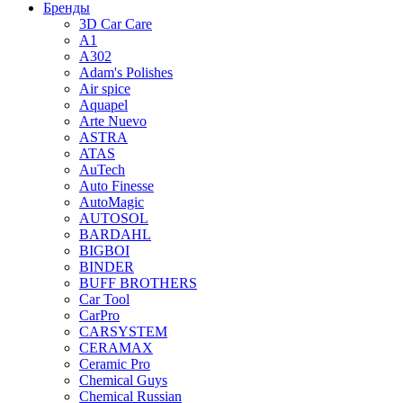
Бренды
3D Car Care
A1
A302
Adam's Polishes
Air spice
Aquapel
Arte Nuevo
ASTRA
ATAS
AuTech
Auto Finesse
AutoMagic
AUTOSOL
BARDAHL
BIGBOI
BINDER
BUFF BROTHERS
Car Tool
CarPro
CARSYSTEM
CERAMAX
Ceramic Pro
Chemical Guys
Chemical Russian