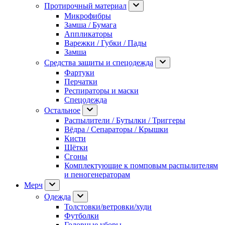
Протирочный материал
Микрофибры
Замша / Бумага
Аппликаторы
Варежки / Губки / Пады
Замша
Средства защиты и спецодежда
Фартуки
Перчатки
Респираторы и маски
Спецодежда
Остальное
Распылители / Бутылки / Триггеры
Вёдра / Сепараторы / Крышки
Кисти
Щётки
Сгоны
Комплектующие к помповым распылителям
и пеногенераторам
Мерч
Одежда
Толстовки/ветровки/худи
Футболки
Головные уборы