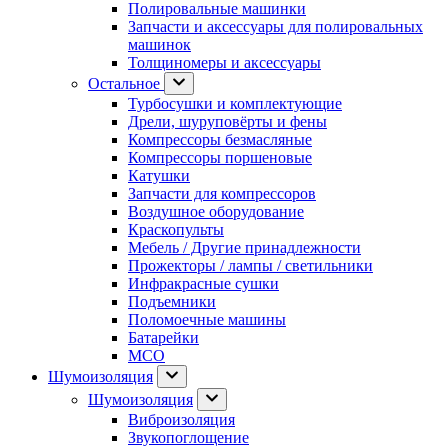
Полировальные машинки
Запчасти и аксессуары для полировальных
машинок
Толщиномеры и аксессуары
Остальное
Турбосушки и комплектующие
Дрели, шуруповёрты и фены
Компрессоры безмасляные
Компрессоры поршеновые
Катушки
Запчасти для компрессоров
Воздушное оборудование
Краскопульты
Мебель / Другие принадлежности
Прожекторы / лампы / светильники
Инфракрасные сушки
Подъемники
Поломоечные машины
Батарейки
МСО
Шумоизоляция
Шумоизоляция
Виброизоляция
Звукопоглощение