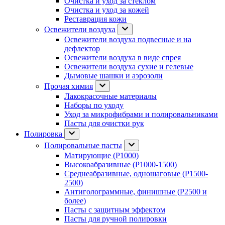
Очистка и уход за стеклом
Очистка и уход за кожей
Реставрация кожи
Освежители воздуха
Освежители воздуха подвесные и на
дефлектор
Освежители воздуха в виде спрея
Освежители воздуха сухие и гелевые
Дымовые шашки и аэрозоли
Прочая химия
Лакокрасочные материалы
Наборы по уходу
Уход за микрофибрами и полировальниками
Пасты для очистки рук
Полировка
Полировальные пасты
Матирующие (P1000)
Высокоабразивные (P1000-1500)
Среднеабразивные, одношаговые (P1500-
2500)
Антиголограммные, финишные (P2500 и
более)
Пасты с защитным эффектом
Пасты для ручной полировки