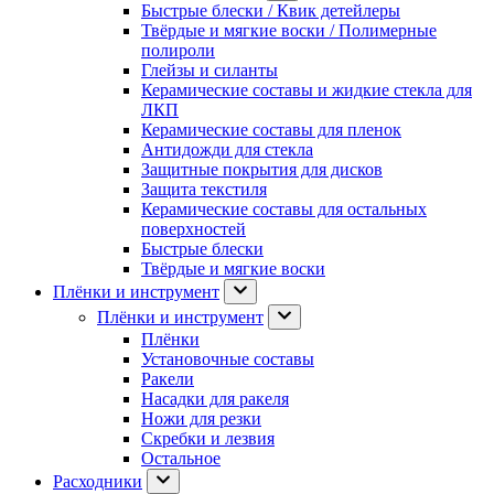
Быстрые блески / Квик детейлеры
Твёрдые и мягкие воски / Полимерные
полироли
Глейзы и силанты
Керамические составы и жидкие стекла для
ЛКП
Керамические составы для пленок
Антидожди для стекла
Защитные покрытия для дисков
Защита текстиля
Керамические составы для остальных
поверхностей
Быстрые блески
Твёрдые и мягкие воски
Плёнки и инструмент
Плёнки и инструмент
Плёнки
Установочные составы
Ракели
Насадки для ракеля
Ножи для резки
Скребки и лезвия
Остальное
Расходники