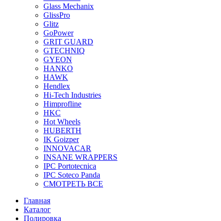
Glass Mechanix
GlissPro
Glitz
GoPower
GRIT GUARD
GTECHNIQ
GYEON
HANKO
HAWK
Hendlex
Hi-Tech Industries
Himprofline
HKC
Hot Wheels
HUBERTH
IK Goizper
INNOVACAR
INSANE WRAPPERS
IPC Portotecnica
IPC Soteco Panda
СМОТРЕТЬ ВСЕ
Главная
Каталог
Полировка