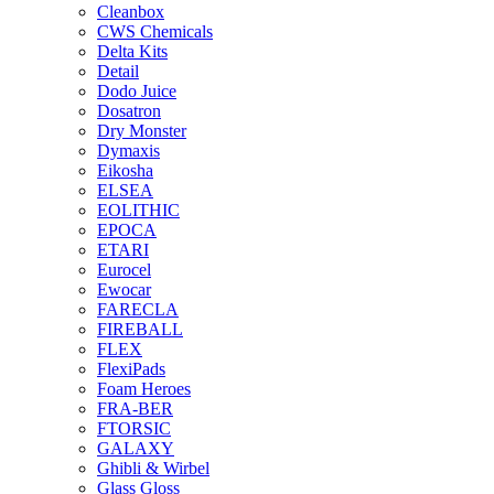
Cleanbox
CWS Chemicals
Delta Kits
Detail
Dodo Juice
Dosatron
Dry Monster
Dymaxis
Eikosha
ELSEA
EOLITHIC
EPOCA
ETARI
Eurocel
Ewocar
FARECLA
FIREBALL
FLEX
FlexiPads
Foam Heroes
FRA-BER
FTORSIC
GALAXY
Ghibli & Wirbel
Glass Gloss