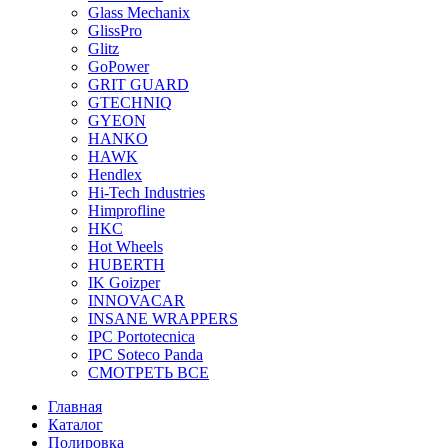
Glass Mechanix
GlissPro
Glitz
GoPower
GRIT GUARD
GTECHNIQ
GYEON
HANKO
HAWK
Hendlex
Hi-Tech Industries
Himprofline
HKC
Hot Wheels
HUBERTH
IK Goizper
INNOVACAR
INSANE WRAPPERS
IPC Portotecnica
IPC Soteco Panda
СМОТРЕТЬ ВСЕ
Главная
Каталог
Полировка