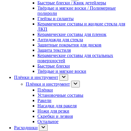
Быстрые блески / Квик детейлеры
Твёрдые и мягкие воски / Полимерные
полироли
Глейзы и силанты
Керамические составы и жидкие стекла для
ЛКП
Керамические составы для пленок
Антидожди для стекла
Защитные покрытия для дисков
Защита текстиля
Керамические составы для остальных
поверхностей
Быстрые блески
Твёрдые и мягкие воски
Плёнки и инструмент
Плёнки и инструмент
Плёнки
Установочные составы
Ракели
Насадки для ракеля
Ножи для резки
Скребки и лезвия
Остальное
Расходники