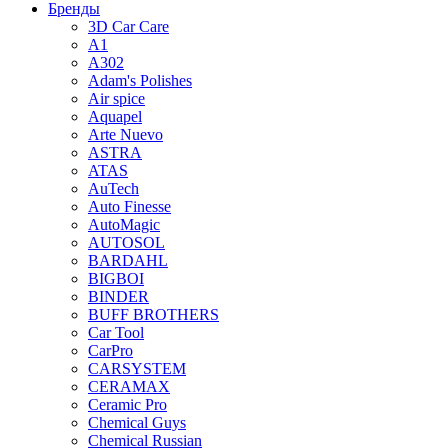
Бренды
3D Car Care
A1
A302
Adam's Polishes
Air spice
Aquapel
Arte Nuevo
ASTRA
ATAS
AuTech
Auto Finesse
AutoMagic
AUTOSOL
BARDAHL
BIGBOI
BINDER
BUFF BROTHERS
Car Tool
CarPro
CARSYSTEM
CERAMAX
Ceramic Pro
Chemical Guys
Chemical Russian