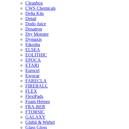
Cleanbox
CWS Chemicals
Delta Kits
Detail
Dodo Juice
Dosatron
Dry Monster
Dymaxis
Eikosha
ELSEA
EOLITHIC
EPOCA
ETARI
Eurocel
Ewocar
FARECLA
FIREBALL
FLEX
FlexiPads
Foam Heroes
FRA-BER
FTORSIC
GALAXY
Ghibli & Wirbel
Glass Gloss