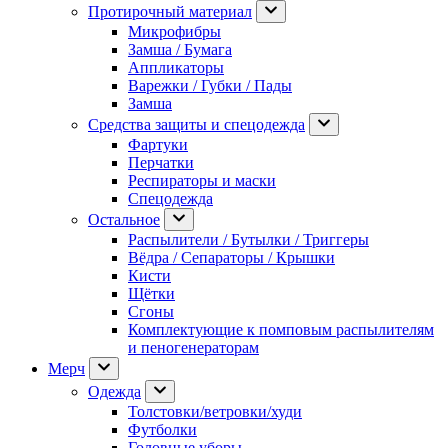
Протирочный материал
Микрофибры
Замша / Бумага
Аппликаторы
Варежки / Губки / Пады
Замша
Средства защиты и спецодежда
Фартуки
Перчатки
Респираторы и маски
Спецодежда
Остальное
Распылители / Бутылки / Триггеры
Вёдра / Сепараторы / Крышки
Кисти
Щётки
Сгоны
Комплектующие к помповым распылителям
и пеногенераторам
Мерч
Одежда
Толстовки/ветровки/худи
Футболки
Головные уборы