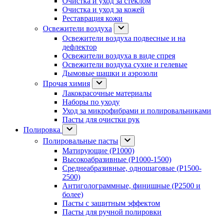
Очистка и уход за стеклом
Очистка и уход за кожей
Реставрация кожи
Освежители воздуха
Освежители воздуха подвесные и на
дефлектор
Освежители воздуха в виде спрея
Освежители воздуха сухие и гелевые
Дымовые шашки и аэрозоли
Прочая химия
Лакокрасочные материалы
Наборы по уходу
Уход за микрофибрами и полировальниками
Пасты для очистки рук
Полировка
Полировальные пасты
Матирующие (P1000)
Высокоабразивные (P1000-1500)
Среднеабразивные, одношаговые (P1500-
2500)
Антиголограммные, финишные (P2500 и
более)
Пасты с защитным эффектом
Пасты для ручной полировки