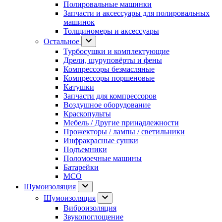
Полировальные машинки
Запчасти и аксессуары для полировальных
машинок
Толщиномеры и аксессуары
Остальное
Турбосушки и комплектующие
Дрели, шуруповёрты и фены
Компрессоры безмасляные
Компрессоры поршеновые
Катушки
Запчасти для компрессоров
Воздушное оборудование
Краскопульты
Мебель / Другие принадлежности
Прожекторы / лампы / светильники
Инфракрасные сушки
Подъемники
Поломоечные машины
Батарейки
МСО
Шумоизоляция
Шумоизоляция
Виброизоляция
Звукопоглощение