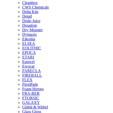
Cleanbox
CWS Chemicals
Delta Kits
Detail
Dodo Juice
Dosatron
Dry Monster
Dymaxis
Eikosha
ELSEA
EOLITHIC
EPOCA
ETARI
Eurocel
Ewocar
FARECLA
FIREBALL
FLEX
FlexiPads
Foam Heroes
FRA-BER
FTORSIC
GALAXY
Ghibli & Wirbel
Glass Gloss