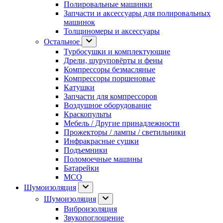
Полировальные машинки
Запчасти и аксессуары для полировальных
машинок
Толщиномеры и аксессуары
Остальное
Турбосушки и комплектующие
Дрели, шуруповёрты и фены
Компрессоры безмасляные
Компрессоры поршеновые
Катушки
Запчасти для компрессоров
Воздушное оборудование
Краскопульты
Мебель / Другие принадлежности
Прожекторы / лампы / светильники
Инфракрасные сушки
Подъемники
Поломоечные машины
Батарейки
МСО
Шумоизоляция
Шумоизоляция
Виброизоляция
Звукопоглощение