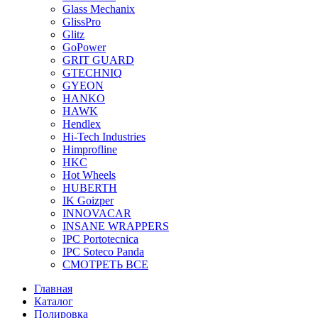
Glass Mechanix
GlissPro
Glitz
GoPower
GRIT GUARD
GTECHNIQ
GYEON
HANKO
HAWK
Hendlex
Hi-Tech Industries
Himprofline
HKC
Hot Wheels
HUBERTH
IK Goizper
INNOVACAR
INSANE WRAPPERS
IPC Portotecnica
IPC Soteco Panda
СМОТРЕТЬ ВСЕ
Главная
Каталог
Полировка