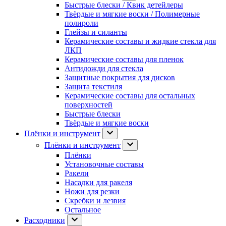
Быстрые блески / Квик детейлеры
Твёрдые и мягкие воски / Полимерные
полироли
Глейзы и силанты
Керамические составы и жидкие стекла для
ЛКП
Керамические составы для пленок
Антидожди для стекла
Защитные покрытия для дисков
Защита текстиля
Керамические составы для остальных
поверхностей
Быстрые блески
Твёрдые и мягкие воски
Плёнки и инструмент
Плёнки и инструмент
Плёнки
Установочные составы
Ракели
Насадки для ракеля
Ножи для резки
Скребки и лезвия
Остальное
Расходники