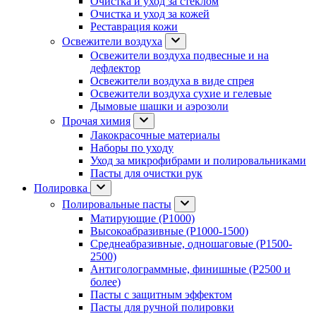
Очистка и уход за стеклом
Очистка и уход за кожей
Реставрация кожи
Освежители воздуха
Освежители воздуха подвесные и на
дефлектор
Освежители воздуха в виде спрея
Освежители воздуха сухие и гелевые
Дымовые шашки и аэрозоли
Прочая химия
Лакокрасочные материалы
Наборы по уходу
Уход за микрофибрами и полировальниками
Пасты для очистки рук
Полировка
Полировальные пасты
Матирующие (P1000)
Высокоабразивные (P1000-1500)
Среднеабразивные, одношаговые (P1500-
2500)
Антиголограммные, финишные (P2500 и
более)
Пасты с защитным эффектом
Пасты для ручной полировки