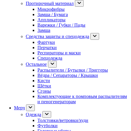
Протирочный материал
Микрофибры
Замша / Бумага
Аппликаторы
Варежки / Губки / Пады
Замша
Средства защиты и спецодежда
Фартуки
Перчатки
Респираторы и маски
Спецодежда
Остальное
Распылители / Бутылки / Триггеры
Вёдра / Сепараторы / Крышки
Кисти
Щётки
Сгоны
Комплектующие к помповым распылителям
и пеногенераторам
Мерч
Одежда
Толстовки/ветровки/худи
Футболки
Головные уборы