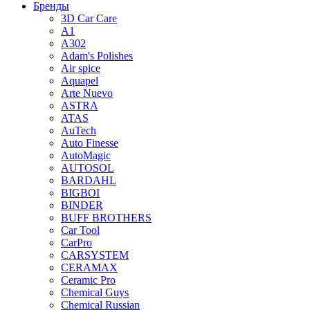
Бренды
3D Car Care
A1
A302
Adam's Polishes
Air spice
Aquapel
Arte Nuevo
ASTRA
ATAS
AuTech
Auto Finesse
AutoMagic
AUTOSOL
BARDAHL
BIGBOI
BINDER
BUFF BROTHERS
Car Tool
CarPro
CARSYSTEM
CERAMAX
Ceramic Pro
Chemical Guys
Chemical Russian