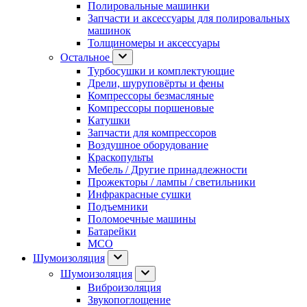
Полировальные машинки
Запчасти и аксессуары для полировальных
машинок
Толщиномеры и аксессуары
Остальное
Турбосушки и комплектующие
Дрели, шуруповёрты и фены
Компрессоры безмасляные
Компрессоры поршеновые
Катушки
Запчасти для компрессоров
Воздушное оборудование
Краскопульты
Мебель / Другие принадлежности
Прожекторы / лампы / светильники
Инфракрасные сушки
Подъемники
Поломоечные машины
Батарейки
МСО
Шумоизоляция
Шумоизоляция
Виброизоляция
Звукопоглощение