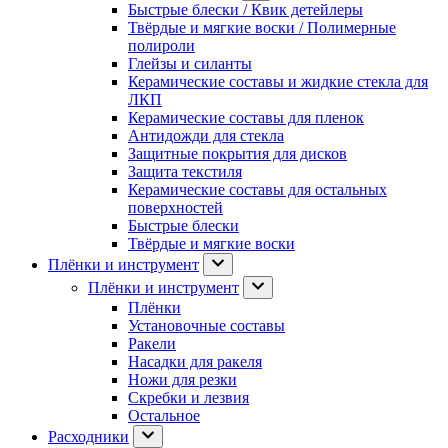
Быстрые блески / Квик детейлеры
Твёрдые и мягкие воски / Полимерные
полироли
Глейзы и силанты
Керамические составы и жидкие стекла для
ЛКП
Керамические составы для пленок
Антидожди для стекла
Защитные покрытия для дисков
Защита текстиля
Керамические составы для остальных
поверхностей
Быстрые блески
Твёрдые и мягкие воски
Плёнки и инструмент
Плёнки и инструмент
Плёнки
Установочные составы
Ракели
Насадки для ракеля
Ножи для резки
Скребки и лезвия
Остальное
Расходники