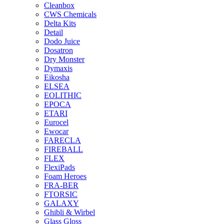
Cleanbox
CWS Chemicals
Delta Kits
Detail
Dodo Juice
Dosatron
Dry Monster
Dymaxis
Eikosha
ELSEA
EOLITHIC
EPOCA
ETARI
Eurocel
Ewocar
FARECLA
FIREBALL
FLEX
FlexiPads
Foam Heroes
FRA-BER
FTORSIC
GALAXY
Ghibli & Wirbel
Glass Gloss