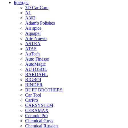
Бренды
3D Car Care
A1
A302
Adam's Polishes
Air spice
Aquapel
Arte Nuevo
ASTRA
ATAS
AuTech
Auto Finesse
AutoMagic
AUTOSOL
BARDAHL
BIGBOI
BINDER
BUFF BROTHERS
Car Tool
CarPro
CARSYSTEM
CERAMAX
Ceramic Pro
Chemical Guys
Chemical Russian