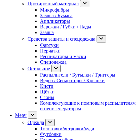
Протирочный материал
Микрофибры
Замша / Бумага
Аппликаторы
Варежки / Губки / Пады
Замша
Средства защиты и спецодежда
Фартуки
Перчатки
Респираторы и маски
Спецодежда
Остальное
Распылители / Бутылки / Триггеры
Вёдра / Сепараторы / Крышки
Кисти
Щётки
Сгоны
Комплектующие к помповым распылителям
и пеногенераторам
Мерч
Одежда
Толстовки/ветровки/худи
Футболки
Головные уборы