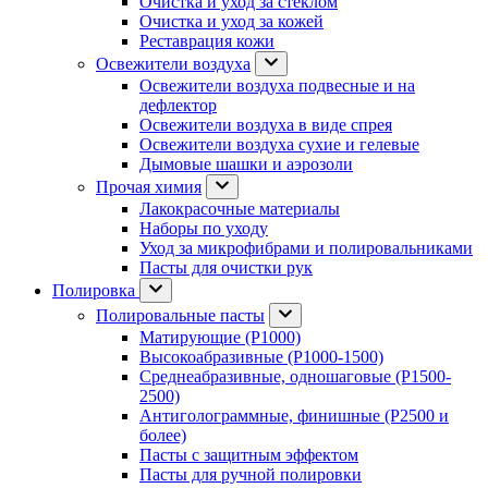
Очистка и уход за стеклом
Очистка и уход за кожей
Реставрация кожи
Освежители воздуха
Освежители воздуха подвесные и на
дефлектор
Освежители воздуха в виде спрея
Освежители воздуха сухие и гелевые
Дымовые шашки и аэрозоли
Прочая химия
Лакокрасочные материалы
Наборы по уходу
Уход за микрофибрами и полировальниками
Пасты для очистки рук
Полировка
Полировальные пасты
Матирующие (P1000)
Высокоабразивные (P1000-1500)
Среднеабразивные, одношаговые (P1500-
2500)
Антиголограммные, финишные (P2500 и
более)
Пасты с защитным эффектом
Пасты для ручной полировки