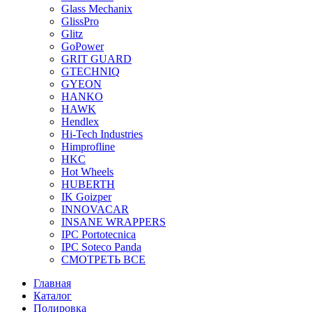
Glass Mechanix
GlissPro
Glitz
GoPower
GRIT GUARD
GTECHNIQ
GYEON
HANKO
HAWK
Hendlex
Hi-Tech Industries
Himprofline
HKC
Hot Wheels
HUBERTH
IK Goizper
INNOVACAR
INSANE WRAPPERS
IPC Portotecnica
IPC Soteco Panda
СМОТРЕТЬ ВСЕ
Главная
Каталог
Полировка