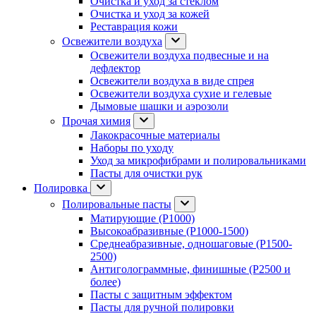
Очистка и уход за стеклом
Очистка и уход за кожей
Реставрация кожи
Освежители воздуха
Освежители воздуха подвесные и на
дефлектор
Освежители воздуха в виде спрея
Освежители воздуха сухие и гелевые
Дымовые шашки и аэрозоли
Прочая химия
Лакокрасочные материалы
Наборы по уходу
Уход за микрофибрами и полировальниками
Пасты для очистки рук
Полировка
Полировальные пасты
Матирующие (P1000)
Высокоабразивные (P1000-1500)
Среднеабразивные, одношаговые (P1500-
2500)
Антиголограммные, финишные (P2500 и
более)
Пасты с защитным эффектом
Пасты для ручной полировки