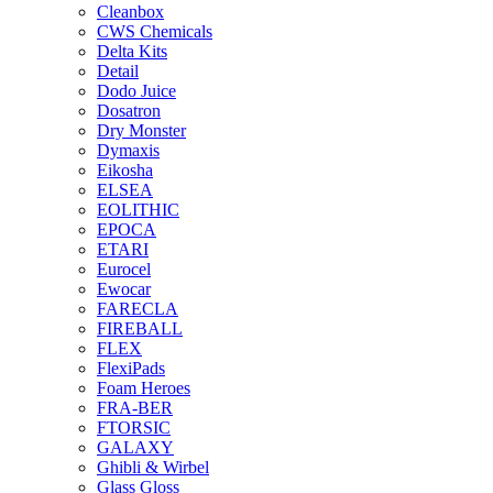
Cleanbox
CWS Chemicals
Delta Kits
Detail
Dodo Juice
Dosatron
Dry Monster
Dymaxis
Eikosha
ELSEA
EOLITHIC
EPOCA
ETARI
Eurocel
Ewocar
FARECLA
FIREBALL
FLEX
FlexiPads
Foam Heroes
FRA-BER
FTORSIC
GALAXY
Ghibli & Wirbel
Glass Gloss