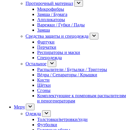
Протирочный материал
Микрофибры
Замша / Бумага
Аппликаторы
Варежки / Губки / Пады
Замша
Средства защиты и спецодежда
Фартуки
Перчатки
Респираторы и маски
Спецодежда
Остальное
Распылители / Бутылки / Триггеры
Вёдра / Сепараторы / Крышки
Кисти
Щётки
Сгоны
Комплектующие к помповым распылителям
и пеногенераторам
Мерч
Одежда
Толстовки/ветровки/худи
Футболки
Головные уборы