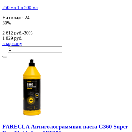
250 мл
1 л
500 мл
На складе: 24
30%
2 612 руб.
-30%
1 829 руб.
в корзину
FARECLA Антиголограммная паста G360 Super