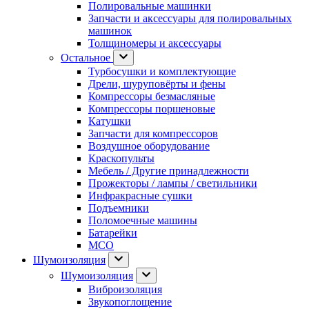
Полировальные машинки
Запчасти и аксессуары для полировальных
машинок
Толщиномеры и аксессуары
Остальное
Турбосушки и комплектующие
Дрели, шуруповёрты и фены
Компрессоры безмасляные
Компрессоры поршеновые
Катушки
Запчасти для компрессоров
Воздушное оборудование
Краскопульты
Мебель / Другие принадлежности
Прожекторы / лампы / светильники
Инфракрасные сушки
Подъемники
Поломоечные машины
Батарейки
МСО
Шумоизоляция
Шумоизоляция
Виброизоляция
Звукопоглощение