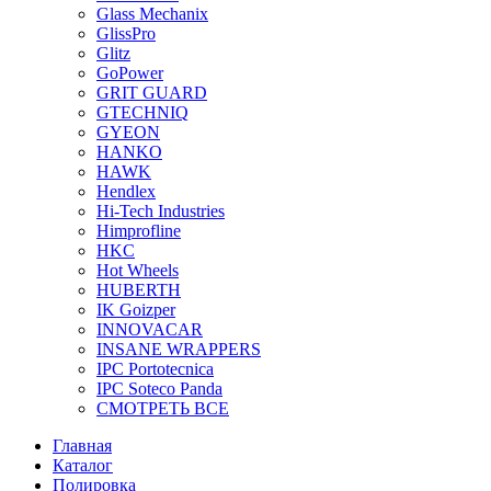
Glass Mechanix
GlissPro
Glitz
GoPower
GRIT GUARD
GTECHNIQ
GYEON
HANKO
HAWK
Hendlex
Hi-Tech Industries
Himprofline
HKC
Hot Wheels
HUBERTH
IK Goizper
INNOVACAR
INSANE WRAPPERS
IPC Portotecnica
IPC Soteco Panda
СМОТРЕТЬ ВСЕ
Главная
Каталог
Полировка