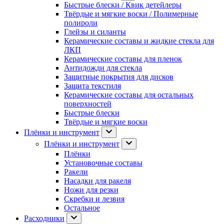
Быстрые блески / Квик детейлеры
Твёрдые и мягкие воски / Полимерные
полироли
Глейзы и силанты
Керамические составы и жидкие стекла для
ЛКП
Керамические составы для пленок
Антидожди для стекла
Защитные покрытия для дисков
Защита текстиля
Керамические составы для остальных
поверхностей
Быстрые блески
Твёрдые и мягкие воски
Плёнки и инструмент
Плёнки и инструмент
Плёнки
Установочные составы
Ракели
Насадки для ракеля
Ножи для резки
Скребки и лезвия
Остальное
Расходники