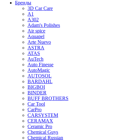
Бренды
3D Car Care
A1
A302
Adam's Polishes
Air spice
Aquapel
Arte Nuevo
ASTRA
ATAS
AuTech
Auto Finesse
AutoMagic
AUTOSOL
BARDAHL
BIGBOI
BINDER
BUFF BROTHERS
Car Tool
CarPro
CARSYSTEM
CERAMAX
Ceramic Pro
Chemical Guys
Chemical Russian