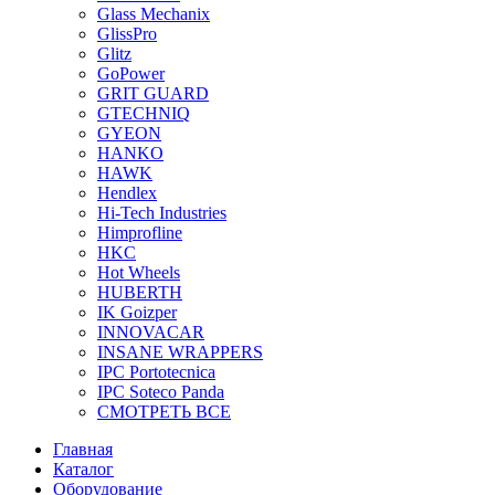
Glass Mechanix
GlissPro
Glitz
GoPower
GRIT GUARD
GTECHNIQ
GYEON
HANKO
HAWK
Hendlex
Hi-Tech Industries
Himprofline
HKC
Hot Wheels
HUBERTH
IK Goizper
INNOVACAR
INSANE WRAPPERS
IPC Portotecnica
IPC Soteco Panda
СМОТРЕТЬ ВСЕ
Главная
Каталог
Оборудование