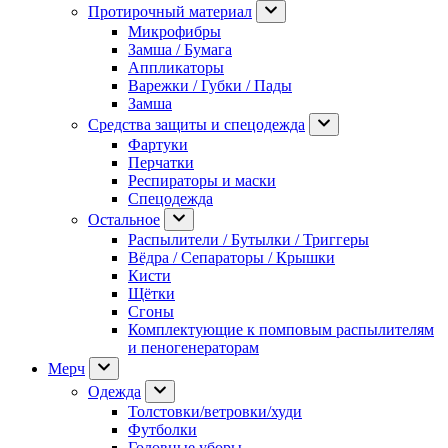
Протирочный материал
Микрофибры
Замша / Бумага
Аппликаторы
Варежки / Губки / Пады
Замша
Средства защиты и спецодежда
Фартуки
Перчатки
Респираторы и маски
Спецодежда
Остальное
Распылители / Бутылки / Триггеры
Вёдра / Сепараторы / Крышки
Кисти
Щётки
Сгоны
Комплектующие к помповым распылителям
и пеногенераторам
Мерч
Одежда
Толстовки/ветровки/худи
Футболки
Головные уборы