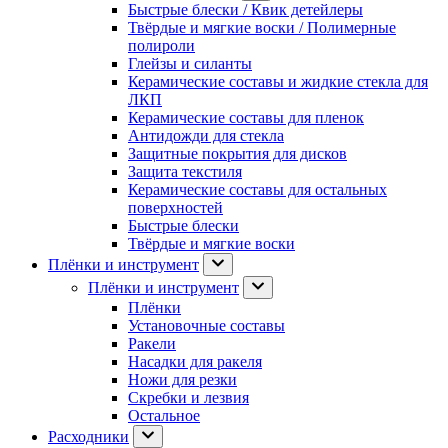
Быстрые блески / Квик детейлеры
Твёрдые и мягкие воски / Полимерные
полироли
Глейзы и силанты
Керамические составы и жидкие стекла для
ЛКП
Керамические составы для пленок
Антидожди для стекла
Защитные покрытия для дисков
Защита текстиля
Керамические составы для остальных
поверхностей
Быстрые блески
Твёрдые и мягкие воски
Плёнки и инструмент
Плёнки и инструмент
Плёнки
Установочные составы
Ракели
Насадки для ракеля
Ножи для резки
Скребки и лезвия
Остальное
Расходники