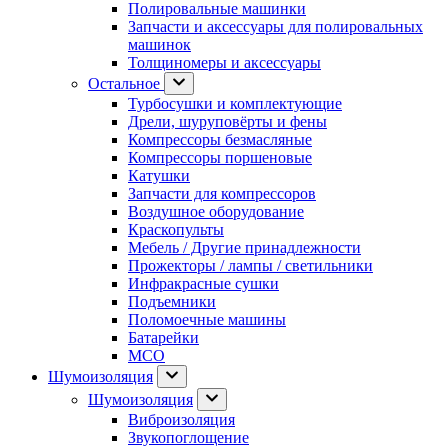
Полировальные машинки
Запчасти и аксессуары для полировальных
машинок
Толщиномеры и аксессуары
Остальное
Турбосушки и комплектующие
Дрели, шуруповёрты и фены
Компрессоры безмасляные
Компрессоры поршеновые
Катушки
Запчасти для компрессоров
Воздушное оборудование
Краскопульты
Мебель / Другие принадлежности
Прожекторы / лампы / светильники
Инфракрасные сушки
Подъемники
Поломоечные машины
Батарейки
МСО
Шумоизоляция
Шумоизоляция
Виброизоляция
Звукопоглощение