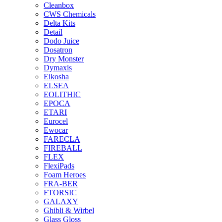
Cleanbox
CWS Chemicals
Delta Kits
Detail
Dodo Juice
Dosatron
Dry Monster
Dymaxis
Eikosha
ELSEA
EOLITHIC
EPOCA
ETARI
Eurocel
Ewocar
FARECLA
FIREBALL
FLEX
FlexiPads
Foam Heroes
FRA-BER
FTORSIC
GALAXY
Ghibli & Wirbel
Glass Gloss