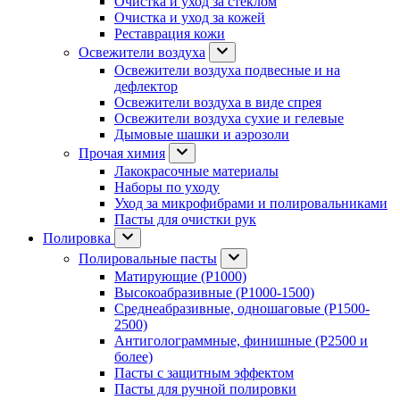
Очистка и уход за стеклом
Очистка и уход за кожей
Реставрация кожи
Освежители воздуха
Освежители воздуха подвесные и на
дефлектор
Освежители воздуха в виде спрея
Освежители воздуха сухие и гелевые
Дымовые шашки и аэрозоли
Прочая химия
Лакокрасочные материалы
Наборы по уходу
Уход за микрофибрами и полировальниками
Пасты для очистки рук
Полировка
Полировальные пасты
Матирующие (P1000)
Высокоабразивные (P1000-1500)
Среднеабразивные, одношаговые (P1500-
2500)
Антиголограммные, финишные (P2500 и
более)
Пасты с защитным эффектом
Пасты для ручной полировки