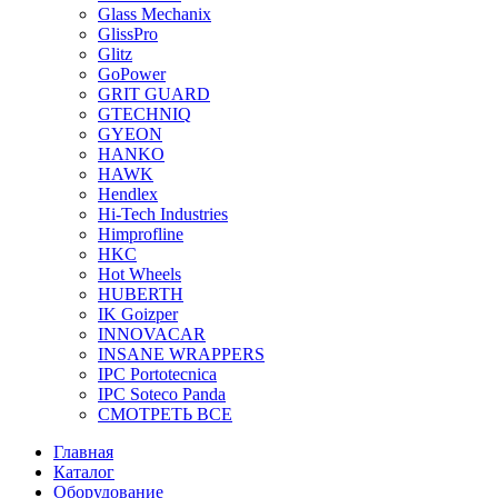
Glass Mechanix
GlissPro
Glitz
GoPower
GRIT GUARD
GTECHNIQ
GYEON
HANKO
HAWK
Hendlex
Hi-Tech Industries
Himprofline
HKC
Hot Wheels
HUBERTH
IK Goizper
INNOVACAR
INSANE WRAPPERS
IPC Portotecnica
IPC Soteco Panda
СМОТРЕТЬ ВСЕ
Главная
Каталог
Оборудование