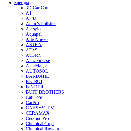
Бренды
3D Car Care
A1
A302
Adam's Polishes
Air spice
Aquapel
Arte Nuevo
ASTRA
ATAS
AuTech
Auto Finesse
AutoMagic
AUTOSOL
BARDAHL
BIGBOI
BINDER
BUFF BROTHERS
Car Tool
CarPro
CARSYSTEM
CERAMAX
Ceramic Pro
Chemical Guys
Chemical Russian