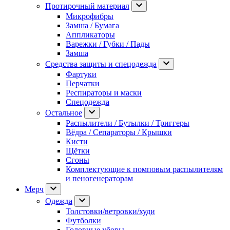
Протирочный материал
Микрофибры
Замша / Бумага
Аппликаторы
Варежки / Губки / Пады
Замша
Средства защиты и спецодежда
Фартуки
Перчатки
Респираторы и маски
Спецодежда
Остальное
Распылители / Бутылки / Триггеры
Вёдра / Сепараторы / Крышки
Кисти
Щётки
Сгоны
Комплектующие к помповым распылителям
и пеногенераторам
Мерч
Одежда
Толстовки/ветровки/худи
Футболки
Головные уборы