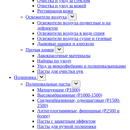
Очистка и уход за стеклом
Очистка и уход за кожей
Реставрация кожи
Освежители воздуха
Освежители воздуха подвесные и на
дефлектор
Освежители воздуха в виде спрея
Освежители воздуха сухие и гелевые
Дымовые шашки и аэрозоли
Прочая химия
Лакокрасочные материалы
Наборы по уходу
Уход за микрофибрами и полировальниками
Пасты для очистки рук
Полировка
Полировальные пасты
Матирующие (P1000)
Высокоабразивные (P1000-1500)
Среднеабразивные, одношаговые (P1500-
2500)
Антиголограммные, финишные (P2500 и
более)
Пасты с защитным эффектом
Пасты для ручной полировки