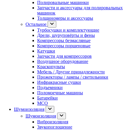
Полировальные машинки
Запчасти и аксессуары для полировальных
машинок
Толщиномеры и аксессуары
Остальное
Турбосушки и комплектующие
Дрели, шуруповёрты и фены
Компрессоры безмасляные
Компрессоры поршеновые
Катушки
Запчасти для компрессоров
Воздушное оборудование
Краскопульты
Мебель / Другие принадлежности
Прожекторы / лампы / светильники
Инфракрасные сушки
Подъемники
Поломоечные машины
Батарейки
МСО
Шумоизоляция
Шумоизоляция
Виброизоляция
Звукопоглощение