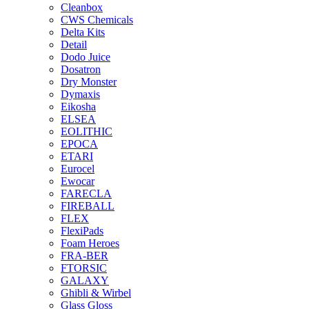
Cleanbox
CWS Chemicals
Delta Kits
Detail
Dodo Juice
Dosatron
Dry Monster
Dymaxis
Eikosha
ELSEA
EOLITHIC
EPOCA
ETARI
Eurocel
Ewocar
FARECLA
FIREBALL
FLEX
FlexiPads
Foam Heroes
FRA-BER
FTORSIC
GALAXY
Ghibli & Wirbel
Glass Gloss