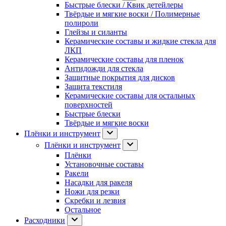
Быстрые блески / Квик детейлеры
Твёрдые и мягкие воски / Полимерные
полироли
Глейзы и силанты
Керамические составы и жидкие стекла для
ЛКП
Керамические составы для пленок
Антидожди для стекла
Защитные покрытия для дисков
Защита текстиля
Керамические составы для остальных
поверхностей
Быстрые блески
Твёрдые и мягкие воски
Плёнки и инструмент
Плёнки и инструмент
Плёнки
Установочные составы
Ракели
Насадки для ракеля
Ножи для резки
Скребки и лезвия
Остальное
Расходники