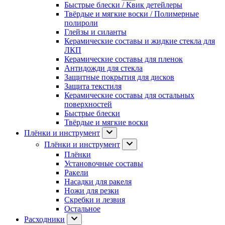
Быстрые блески / Квик детейлеры
Твёрдые и мягкие воски / Полимерные
полироли
Глейзы и силанты
Керамические составы и жидкие стекла для
ЛКП
Керамические составы для пленок
Антидожди для стекла
Защитные покрытия для дисков
Защита текстиля
Керамические составы для остальных
поверхностей
Быстрые блески
Твёрдые и мягкие воски
Плёнки и инструмент
Плёнки и инструмент
Плёнки
Установочные составы
Ракели
Насадки для ракеля
Ножи для резки
Скребки и лезвия
Остальное
Расходники