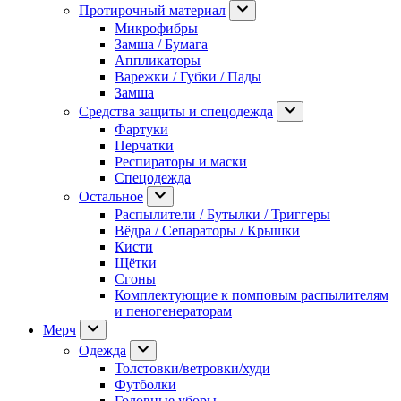
Протирочный материал
Микрофибры
Замша / Бумага
Аппликаторы
Варежки / Губки / Пады
Замша
Средства защиты и спецодежда
Фартуки
Перчатки
Респираторы и маски
Спецодежда
Остальное
Распылители / Бутылки / Триггеры
Вёдра / Сепараторы / Крышки
Кисти
Щётки
Сгоны
Комплектующие к помповым распылителям
и пеногенераторам
Мерч
Одежда
Толстовки/ветровки/худи
Футболки
Головные уборы