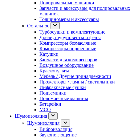
Полировальные машинки
Запчасти и аксессуары для полировальных
машинок
Толщиномеры и аксессуары
Остальное
Турбосушки и комплектующие
Дрели, шуруповёрты и фены
Компрессоры безмасляные
Компрессоры поршеновые
Катушки
Запчасти для компрессоров
Воздушное оборудование
Краскопульты
Мебель / Другие принадлежности
Прожекторы / лампы / светильники
Инфракрасные сушки
Подъемники
Поломоечные машины
Батарейки
МСО
Шумоизоляция
Шумоизоляция
Виброизоляция
Звукопоглощение