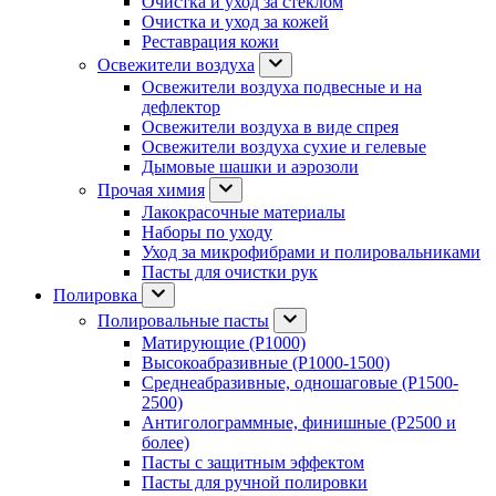
Очистка и уход за стеклом
Очистка и уход за кожей
Реставрация кожи
Освежители воздуха
Освежители воздуха подвесные и на
дефлектор
Освежители воздуха в виде спрея
Освежители воздуха сухие и гелевые
Дымовые шашки и аэрозоли
Прочая химия
Лакокрасочные материалы
Наборы по уходу
Уход за микрофибрами и полировальниками
Пасты для очистки рук
Полировка
Полировальные пасты
Матирующие (P1000)
Высокоабразивные (P1000-1500)
Среднеабразивные, одношаговые (P1500-
2500)
Антиголограммные, финишные (P2500 и
более)
Пасты с защитным эффектом
Пасты для ручной полировки