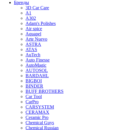
Бренды
3D Car Care
A1
A302
Adam's Polishes
Air spice
Aquapel
Arte Nuevo
ASTRA
ATAS
AuTech
Auto Finesse
AutoMagic
AUTOSOL
BARDAHL
BIGBOI
BINDER
BUFF BROTHERS
Car Tool
CarPro
CARSYSTEM
CERAMAX
Ceramic Pro
Chemical Guys
Chemical Russian