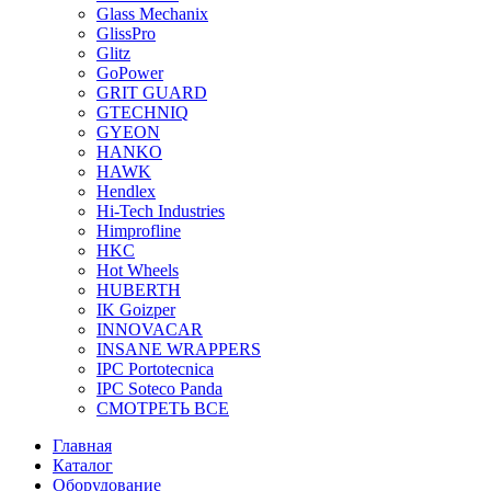
Glass Mechanix
GlissPro
Glitz
GoPower
GRIT GUARD
GTECHNIQ
GYEON
HANKO
HAWK
Hendlex
Hi-Tech Industries
Himprofline
HKC
Hot Wheels
HUBERTH
IK Goizper
INNOVACAR
INSANE WRAPPERS
IPC Portotecnica
IPC Soteco Panda
СМОТРЕТЬ ВСЕ
Главная
Каталог
Оборудование