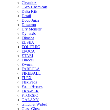
Cleanbox
CWS Chemicals
Delta Kits
Detail
Dodo Juice
Dosatron
Dry Monster
Dymaxis
Eikosha
ELSEA
EOLITHIC
EPOCA
ETARI
Eurocel
Ewocar
FARECLA
FIREBALL
FLEX
FlexiPads
Foam Heroes
FRA-BER
FTORSIC
GALAXY
Ghibli & Wirbel
Glass Gloss