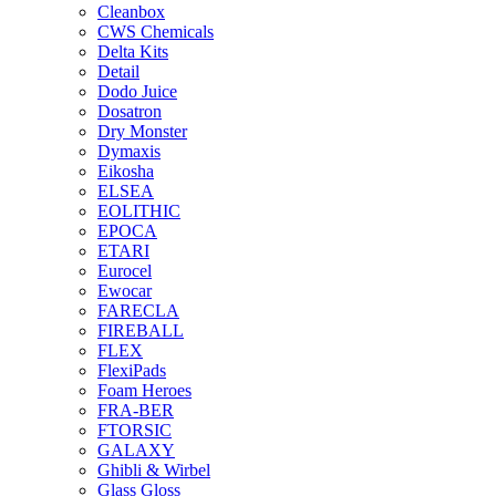
Cleanbox
CWS Chemicals
Delta Kits
Detail
Dodo Juice
Dosatron
Dry Monster
Dymaxis
Eikosha
ELSEA
EOLITHIC
EPOCA
ETARI
Eurocel
Ewocar
FARECLA
FIREBALL
FLEX
FlexiPads
Foam Heroes
FRA-BER
FTORSIC
GALAXY
Ghibli & Wirbel
Glass Gloss