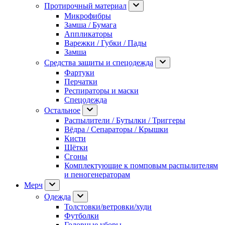
Протирочный материал
Микрофибры
Замша / Бумага
Аппликаторы
Варежки / Губки / Пады
Замша
Средства защиты и спецодежда
Фартуки
Перчатки
Респираторы и маски
Спецодежда
Остальное
Распылители / Бутылки / Триггеры
Вёдра / Сепараторы / Крышки
Кисти
Щётки
Сгоны
Комплектующие к помповым распылителям
и пеногенераторам
Мерч
Одежда
Толстовки/ветровки/худи
Футболки
Головные уборы