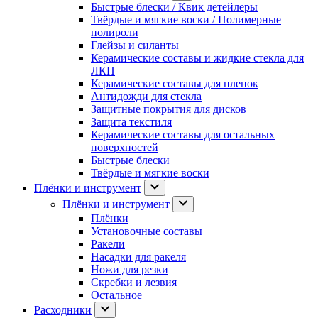
Быстрые блески / Квик детейлеры
Твёрдые и мягкие воски / Полимерные
полироли
Глейзы и силанты
Керамические составы и жидкие стекла для
ЛКП
Керамические составы для пленок
Антидожди для стекла
Защитные покрытия для дисков
Защита текстиля
Керамические составы для остальных
поверхностей
Быстрые блески
Твёрдые и мягкие воски
Плёнки и инструмент
Плёнки и инструмент
Плёнки
Установочные составы
Ракели
Насадки для ракеля
Ножи для резки
Скребки и лезвия
Остальное
Расходники