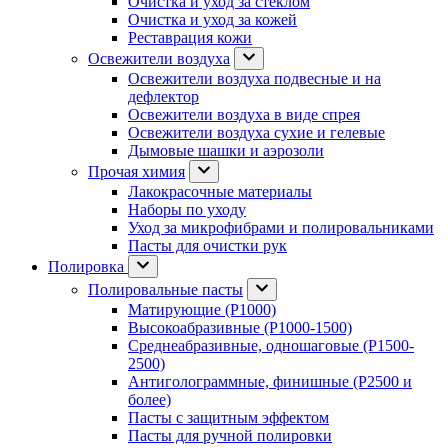
Очистка и уход за стеклом
Очистка и уход за кожей
Реставрация кожи
Освежители воздуха
Освежители воздуха подвесные и на
дефлектор
Освежители воздуха в виде спрея
Освежители воздуха сухие и гелевые
Дымовые шашки и аэрозоли
Прочая химия
Лакокрасочные материалы
Наборы по уходу
Уход за микрофибрами и полировальниками
Пасты для очистки рук
Полировка
Полировальные пасты
Матирующие (P1000)
Высокоабразивные (P1000-1500)
Среднеабразивные, одношаговые (P1500-
2500)
Антиголограммные, финишные (P2500 и
более)
Пасты с защитным эффектом
Пасты для ручной полировки