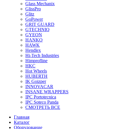
Glass Mechanix
GlissPro
Glitz
GoPower
GRIT GUARD
GTECHNIQ
GYEON
HANKO
HAWK
Hendlex
Hi-Tech Industries
Himprofline
HKC
Hot Wheels
HUBERTH
IK Goizper
INNOVACAR
INSANE WRAPPERS
IPC Portotecnica
IPC Soteco Panda
СМОТРЕТЬ ВСЕ
Главная
Каталог
Оборудование