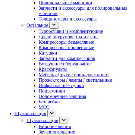
Полировальные машинки
Запчасти и аксессуары для полировальных
машинок
Толщиномеры и аксессуары
Остальное
Турбосушки и комплектующие
Дрели, шуруповёрты и фены
Компрессоры безмасляные
Компрессоры поршеновые
Катушки
Запчасти для компрессоров
Воздушное оборудование
Краскопульты
Мебель / Другие принадлежности
Прожекторы / лампы / светильники
Инфракрасные сушки
Подъемники
Поломоечные машины
Батарейки
МСО
Шумоизоляция
Шумоизоляция
Виброизоляция
Звукопоглощение