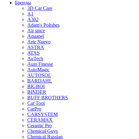
Бренды
3D Car Care
A1
A302
Adam's Polishes
Air spice
Aquapel
Arte Nuevo
ASTRA
ATAS
AuTech
Auto Finesse
AutoMagic
AUTOSOL
BARDAHL
BIGBOI
BINDER
BUFF BROTHERS
Car Tool
CarPro
CARSYSTEM
CERAMAX
Ceramic Pro
Chemical Guys
Chemical Russian