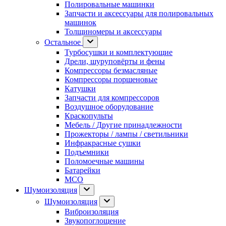
Полировальные машинки
Запчасти и аксессуары для полировальных
машинок
Толщиномеры и аксессуары
Остальное
Турбосушки и комплектующие
Дрели, шуруповёрты и фены
Компрессоры безмасляные
Компрессоры поршеновые
Катушки
Запчасти для компрессоров
Воздушное оборудование
Краскопульты
Мебель / Другие принадлежности
Прожекторы / лампы / светильники
Инфракрасные сушки
Подъемники
Поломоечные машины
Батарейки
МСО
Шумоизоляция
Шумоизоляция
Виброизоляция
Звукопоглощение