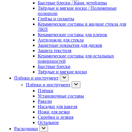
Быстрые блески / Квик детейлеры
Твёрдые и мягкие воски / Полимерные
полироли
Глейзы и силанты
Керамические составы и жидкие стекла для
ЛКП
Керамические составы для пленок
Антидожди для стекла
Защитные покрытия для дисков
Защита текстиля
Керамические составы для остальных
поверхностей
Быстрые блески
Твёрдые и мягкие воски
Плёнки и инструмент
Плёнки и инструмент
Плёнки
Установочные составы
Ракели
Насадки для ракеля
Ножи для резки
Скребки и лезвия
Остальное
Расходники