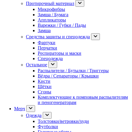
Протирочный материал
Микрофибры
Замша / Бумага
Аппликаторы
Варежки / Губки / Пады
Замша
Средства защиты и спецодежда
Фартуки
Перчатки
Респираторы и маски
Спецодежда
Остальное
Распылители / Бутылки / Триггеры
Вёдра / Сепараторы / Крышки
Кисти
Щётки
Сгоны
Комплектующие к помповым распылителям
и пеногенераторам
Мерч
Одежда
Толстовки/ветровки/худи
Футболки
Головные уборы