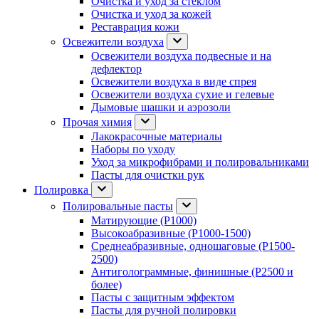
Очистка и уход за стеклом
Очистка и уход за кожей
Реставрация кожи
Освежители воздуха
Освежители воздуха подвесные и на
дефлектор
Освежители воздуха в виде спрея
Освежители воздуха сухие и гелевые
Дымовые шашки и аэрозоли
Прочая химия
Лакокрасочные материалы
Наборы по уходу
Уход за микрофибрами и полировальниками
Пасты для очистки рук
Полировка
Полировальные пасты
Матирующие (P1000)
Высокоабразивные (P1000-1500)
Среднеабразивные, одношаговые (P1500-
2500)
Антиголограммные, финишные (P2500 и
более)
Пасты с защитным эффектом
Пасты для ручной полировки