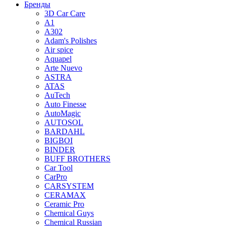
Бренды
3D Car Care
A1
A302
Adam's Polishes
Air spice
Aquapel
Arte Nuevo
ASTRA
ATAS
AuTech
Auto Finesse
AutoMagic
AUTOSOL
BARDAHL
BIGBOI
BINDER
BUFF BROTHERS
Car Tool
CarPro
CARSYSTEM
CERAMAX
Ceramic Pro
Chemical Guys
Chemical Russian