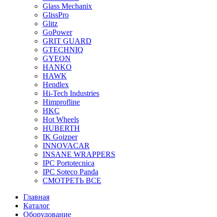
Glass Mechanix
GlissPro
Glitz
GoPower
GRIT GUARD
GTECHNIQ
GYEON
HANKO
HAWK
Hendlex
Hi-Tech Industries
Himprofline
HKC
Hot Wheels
HUBERTH
IK Goizper
INNOVACAR
INSANE WRAPPERS
IPC Portotecnica
IPC Soteco Panda
СМОТРЕТЬ ВСЕ
Главная
Каталог
Оборудование