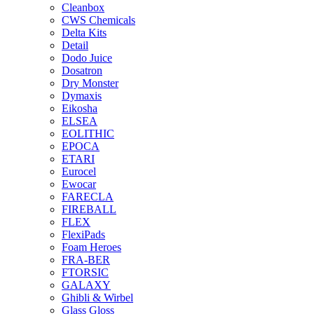
Cleanbox
CWS Chemicals
Delta Kits
Detail
Dodo Juice
Dosatron
Dry Monster
Dymaxis
Eikosha
ELSEA
EOLITHIC
EPOCA
ETARI
Eurocel
Ewocar
FARECLA
FIREBALL
FLEX
FlexiPads
Foam Heroes
FRA-BER
FTORSIC
GALAXY
Ghibli & Wirbel
Glass Gloss