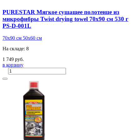
PURESTAR Мягкое сушащее полотенце из
микрофибры Twist drying towel 70х90 см 530 г
PS-D-001L
70х90 см
50х60 см
На складе: 8
1 749 руб.
в корзину