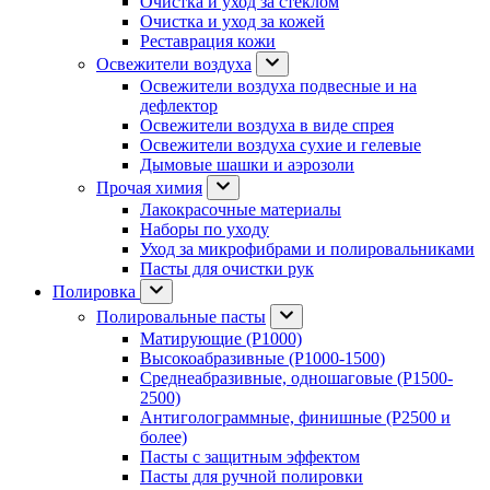
Очистка и уход за стеклом
Очистка и уход за кожей
Реставрация кожи
Освежители воздуха
Освежители воздуха подвесные и на
дефлектор
Освежители воздуха в виде спрея
Освежители воздуха сухие и гелевые
Дымовые шашки и аэрозоли
Прочая химия
Лакокрасочные материалы
Наборы по уходу
Уход за микрофибрами и полировальниками
Пасты для очистки рук
Полировка
Полировальные пасты
Матирующие (P1000)
Высокоабразивные (P1000-1500)
Среднеабразивные, одношаговые (P1500-
2500)
Антиголограммные, финишные (P2500 и
более)
Пасты с защитным эффектом
Пасты для ручной полировки