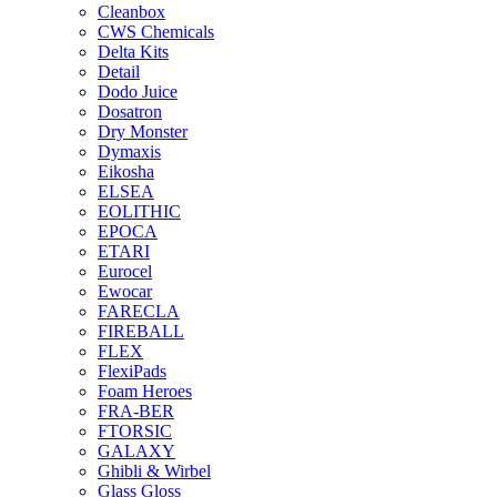
Cleanbox
CWS Chemicals
Delta Kits
Detail
Dodo Juice
Dosatron
Dry Monster
Dymaxis
Eikosha
ELSEA
EOLITHIC
EPOCA
ETARI
Eurocel
Ewocar
FARECLA
FIREBALL
FLEX
FlexiPads
Foam Heroes
FRA-BER
FTORSIC
GALAXY
Ghibli & Wirbel
Glass Gloss