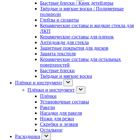
Быстрые блески / Квик детейлеры
Твёрдые и мягкие воски / Полимерные
полироли
Глейзы и силанты
Керамические составы и жидкие стекла для
ЛКП
Керамические составы для пленок
Антидожди для стекла
Защитные покрытия для дисков
Защита текстиля
Керамические составы для остальных
поверхностей
Быстрые блески
Твёрдые и мягкие воски
Плёнки и инструмент
Плёнки и инструмент
Плёнки
Установочные составы
Ракели
Насадки для ракеля
Ножи для резки
Скребки и лезвия
Остальное
Расходники