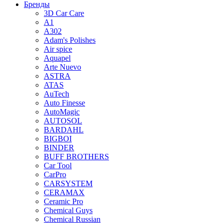
Бренды
3D Car Care
A1
A302
Adam's Polishes
Air spice
Aquapel
Arte Nuevo
ASTRA
ATAS
AuTech
Auto Finesse
AutoMagic
AUTOSOL
BARDAHL
BIGBOI
BINDER
BUFF BROTHERS
Car Tool
CarPro
CARSYSTEM
CERAMAX
Ceramic Pro
Chemical Guys
Chemical Russian