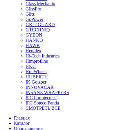
Glass Mechanix
GlissPro
Glitz
GoPower
GRIT GUARD
GTECHNIQ
GYEON
HANKO
HAWK
Hendlex
Hi-Tech Industries
Himprofline
HKC
Hot Wheels
HUBERTH
IK Goizper
INNOVACAR
INSANE WRAPPERS
IPC Portotecnica
IPC Soteco Panda
СМОТРЕТЬ ВСЕ
Главная
Каталог
Оборудование