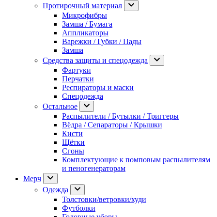
Протирочный материал
Микрофибры
Замша / Бумага
Аппликаторы
Варежки / Губки / Пады
Замша
Средства защиты и спецодежда
Фартуки
Перчатки
Респираторы и маски
Спецодежда
Остальное
Распылители / Бутылки / Триггеры
Вёдра / Сепараторы / Крышки
Кисти
Щётки
Сгоны
Комплектующие к помповым распылителям
и пеногенераторам
Мерч
Одежда
Толстовки/ветровки/худи
Футболки
Головные уборы