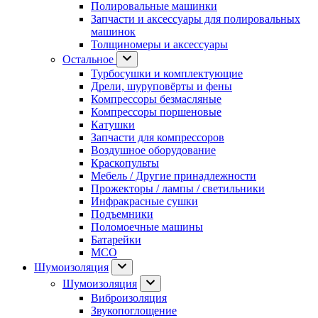
Полировальные машинки
Запчасти и аксессуары для полировальных
машинок
Толщиномеры и аксессуары
Остальное
Турбосушки и комплектующие
Дрели, шуруповёрты и фены
Компрессоры безмасляные
Компрессоры поршеновые
Катушки
Запчасти для компрессоров
Воздушное оборудование
Краскопульты
Мебель / Другие принадлежности
Прожекторы / лампы / светильники
Инфракрасные сушки
Подъемники
Поломоечные машины
Батарейки
МСО
Шумоизоляция
Шумоизоляция
Виброизоляция
Звукопоглощение