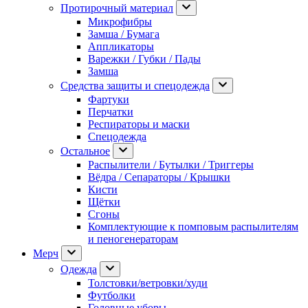
Протирочный материал
Микрофибры
Замша / Бумага
Аппликаторы
Варежки / Губки / Пады
Замша
Средства защиты и спецодежда
Фартуки
Перчатки
Респираторы и маски
Спецодежда
Остальное
Распылители / Бутылки / Триггеры
Вёдра / Сепараторы / Крышки
Кисти
Щётки
Сгоны
Комплектующие к помповым распылителям
и пеногенераторам
Мерч
Одежда
Толстовки/ветровки/худи
Футболки
Головные уборы