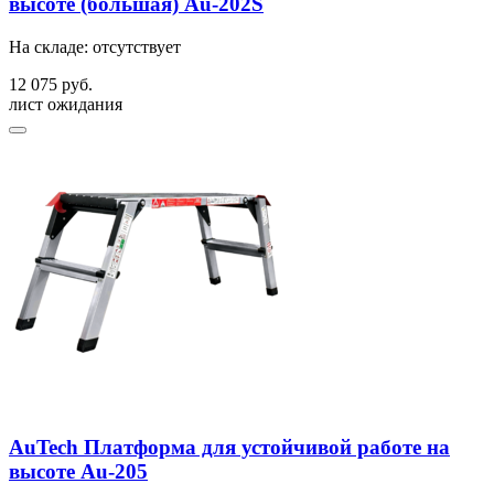
высоте (большая) Au-202S
На складе: отсутствует
12 075 руб.
лист ожидания
AuTech Платформа для устойчивой работе на
высоте Au-205