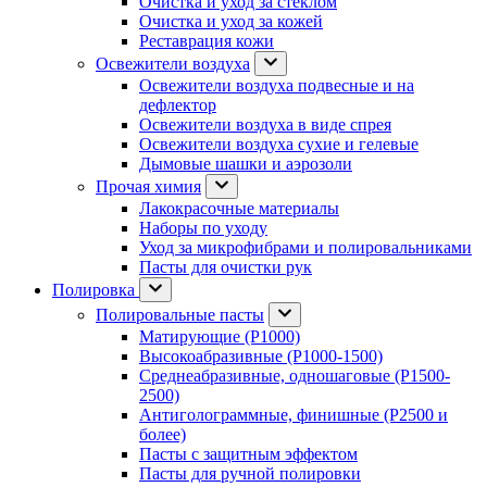
Очистка и уход за стеклом
Очистка и уход за кожей
Реставрация кожи
Освежители воздуха
Освежители воздуха подвесные и на
дефлектор
Освежители воздуха в виде спрея
Освежители воздуха сухие и гелевые
Дымовые шашки и аэрозоли
Прочая химия
Лакокрасочные материалы
Наборы по уходу
Уход за микрофибрами и полировальниками
Пасты для очистки рук
Полировка
Полировальные пасты
Матирующие (P1000)
Высокоабразивные (P1000-1500)
Среднеабразивные, одношаговые (P1500-
2500)
Антиголограммные, финишные (P2500 и
более)
Пасты с защитным эффектом
Пасты для ручной полировки