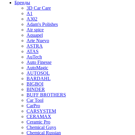
Бренды
3D Car Care
A1
A302
Adam's Polishes
Air spice
Aquapel
Arte Nuevo
ASTRA
ATAS
AuTech
Auto Finesse
AutoMagic
AUTOSOL
BARDAHL
BIGBOI
BINDER
BUFF BROTHERS
Car Tool
CarPro
CARSYSTEM
CERAMAX
Ceramic Pro
Chemical Guys
Chemical Russian