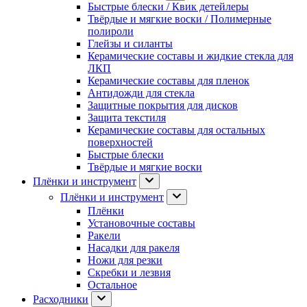
Быстрые блески / Квик детейлеры
Твёрдые и мягкие воски / Полимерные
полироли
Глейзы и силанты
Керамические составы и жидкие стекла для
ЛКП
Керамические составы для пленок
Антидожди для стекла
Защитные покрытия для дисков
Защита текстиля
Керамические составы для остальных
поверхностей
Быстрые блески
Твёрдые и мягкие воски
Плёнки и инструмент
Плёнки и инструмент
Плёнки
Установочные составы
Ракели
Насадки для ракеля
Ножи для резки
Скребки и лезвия
Остальное
Расходники