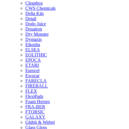
Cleanbox
CWS Chemicals
Delta Kits
Detail
Dodo Juice
Dosatron
Dry Monster
Dymaxis
Eikosha
ELSEA
EOLITHIC
EPOCA
ETARI
Eurocel
Ewocar
FARECLA
FIREBALL
FLEX
FlexiPads
Foam Heroes
FRA-BER
FTORSIC
GALAXY
Ghibli & Wirbel
Glass Gloss