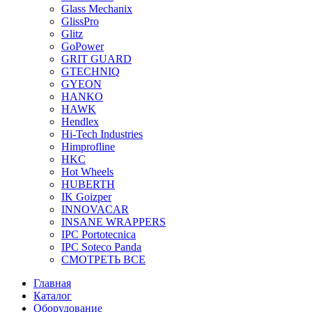
Glass Mechanix
GlissPro
Glitz
GoPower
GRIT GUARD
GTECHNIQ
GYEON
HANKO
HAWK
Hendlex
Hi-Tech Industries
Himprofline
HKC
Hot Wheels
HUBERTH
IK Goizper
INNOVACAR
INSANE WRAPPERS
IPC Portotecnica
IPC Soteco Panda
СМОТРЕТЬ ВСЕ
Главная
Каталог
Оборудование