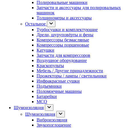
Полировальные машинки
Запчасти и аксессуары для полировальных
машинок
Толщиномеры и аксессуары
Остальное
Турбосушки и комплектующие
Дрели, шуруповёрты и фены
Компрессоры безмасляные
Компрессоры поршеновые
Катушки
Запчасти для компрессоров
Воздушное оборудование
Краскопульты
Мебель / Другие принадлежности
Прожекторы / лампы / светильники
Инфракрасные сушки
Подъемники
Поломоечные машины
Батарейки
МСО
Шумоизоляция
Шумоизоляция
Виброизоляция
Звукопоглощение