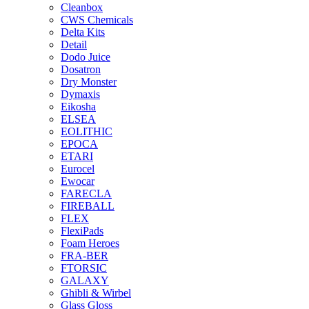
Cleanbox
CWS Chemicals
Delta Kits
Detail
Dodo Juice
Dosatron
Dry Monster
Dymaxis
Eikosha
ELSEA
EOLITHIC
EPOCA
ETARI
Eurocel
Ewocar
FARECLA
FIREBALL
FLEX
FlexiPads
Foam Heroes
FRA-BER
FTORSIC
GALAXY
Ghibli & Wirbel
Glass Gloss