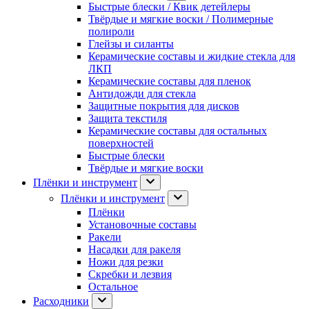
Быстрые блески / Квик детейлеры
Твёрдые и мягкие воски / Полимерные
полироли
Глейзы и силанты
Керамические составы и жидкие стекла для
ЛКП
Керамические составы для пленок
Антидожди для стекла
Защитные покрытия для дисков
Защита текстиля
Керамические составы для остальных
поверхностей
Быстрые блески
Твёрдые и мягкие воски
Плёнки и инструмент
Плёнки и инструмент
Плёнки
Установочные составы
Ракели
Насадки для ракеля
Ножи для резки
Скребки и лезвия
Остальное
Расходники