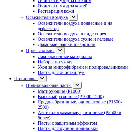
Очистка и уход за стеклом
Очистка и уход за кожей
Реставрация кожи
Освежители воздуха
Освежители воздуха подвесные и на
дефлектор
Освежители воздуха в виде спрея
Освежители воздуха сухие и гелевые
Дымовые шашки и аэрозоли
Прочая химия
Лакокрасочные материалы
Наборы по уходу
Уход за микрофибрами и полировальниками
Пасты для очистки рук
Полировка
Полировальные пасты
Матирующие (P1000)
Высокоабразивные (P1000-1500)
Среднеабразивные, одношаговые (P1500-
2500)
Антиголограммные, финишные (P2500 и
более)
Пасты с защитным эффектом
Пасты для ручной полировки