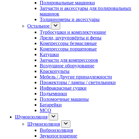
Полировальные машинки
Запчасти и аксессуары для полировальных
машинок
Толщиномеры и аксессуары
Остальное
Турбосушки и комплектующие
Дрели, шуруповёрты и фены
Компрессоры безмасляные
Компрессоры поршеновые
Катушки
Запчасти для компрессоров
Воздушное оборудование
Краскопульты
Мебель / Другие принадлежности
Прожекторы / лампы / светильники
Инфракрасные сушки
Подъемники
Поломоечные машины
Батарейки
МСО
Шумоизоляция
Шумоизоляция
Виброизоляция
Звукопоглощение