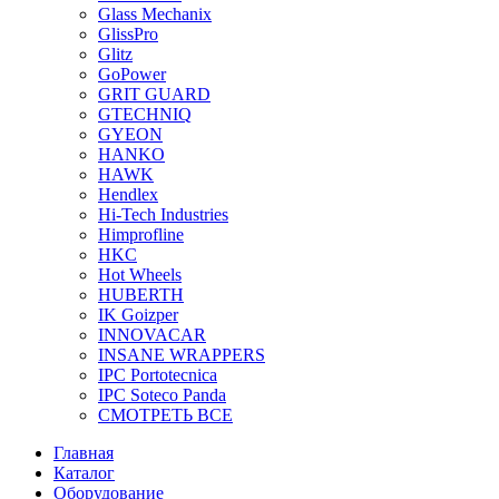
Glass Mechanix
GlissPro
Glitz
GoPower
GRIT GUARD
GTECHNIQ
GYEON
HANKO
HAWK
Hendlex
Hi-Tech Industries
Himprofline
HKC
Hot Wheels
HUBERTH
IK Goizper
INNOVACAR
INSANE WRAPPERS
IPC Portotecnica
IPC Soteco Panda
СМОТРЕТЬ ВСЕ
Главная
Каталог
Оборудование