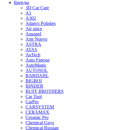
Бренды
3D Car Care
A1
A302
Adam's Polishes
Air spice
Aquapel
Arte Nuevo
ASTRA
ATAS
AuTech
Auto Finesse
AutoMagic
AUTOSOL
BARDAHL
BIGBOI
BINDER
BUFF BROTHERS
Car Tool
CarPro
CARSYSTEM
CERAMAX
Ceramic Pro
Chemical Guys
Chemical Russian