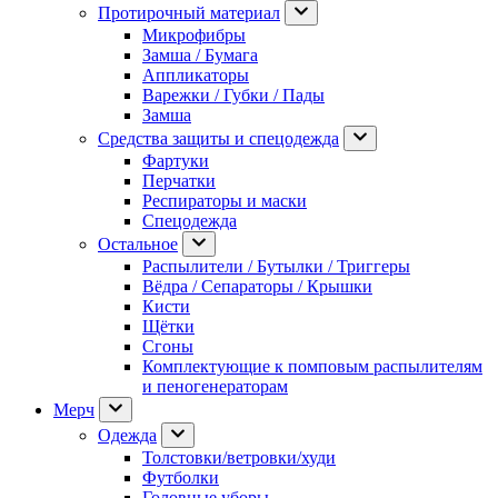
Протирочный материал
Микрофибры
Замша / Бумага
Аппликаторы
Варежки / Губки / Пады
Замша
Средства защиты и спецодежда
Фартуки
Перчатки
Респираторы и маски
Спецодежда
Остальное
Распылители / Бутылки / Триггеры
Вёдра / Сепараторы / Крышки
Кисти
Щётки
Сгоны
Комплектующие к помповым распылителям
и пеногенераторам
Мерч
Одежда
Толстовки/ветровки/худи
Футболки
Головные уборы