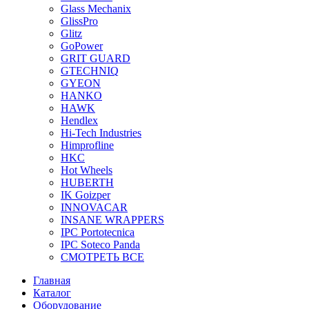
Glass Mechanix
GlissPro
Glitz
GoPower
GRIT GUARD
GTECHNIQ
GYEON
HANKO
HAWK
Hendlex
Hi-Tech Industries
Himprofline
HKC
Hot Wheels
HUBERTH
IK Goizper
INNOVACAR
INSANE WRAPPERS
IPC Portotecnica
IPC Soteco Panda
СМОТРЕТЬ ВСЕ
Главная
Каталог
Оборудование