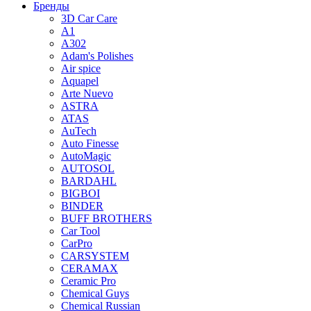
Бренды
3D Car Care
A1
A302
Adam's Polishes
Air spice
Aquapel
Arte Nuevo
ASTRA
ATAS
AuTech
Auto Finesse
AutoMagic
AUTOSOL
BARDAHL
BIGBOI
BINDER
BUFF BROTHERS
Car Tool
CarPro
CARSYSTEM
CERAMAX
Ceramic Pro
Chemical Guys
Chemical Russian