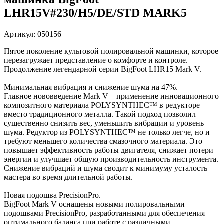
LHR15V#230/H5/DE/STD MARK5
Артикул: 050156
Пятое поколение культовой полировальной машинки, которое
перезагружает представление о комфорте и контроле.
Продолжение легендарной серии BigFoot LHR15 Mark V.
Минимальная вибрация и снижение шума на 47%.
Главное нововведение Mark V – применение инновационного
композитного материала POLYSYNTHEC™ в редукторе
вместо традиционного металла. Такой подход позволил
существенно снизить вес, уменьшить вибрации и уровень
шума. Редуктор из POLYSYNTHEC™ не только легче, но и
требуют меньшего количества смазочного материала. Это
повышает эффективность работы двигателя, снижает потери
энергии и улучшает общую производительность инструмента.
Снижение вибраций и шума сводит к минимуму усталость
мастера во время длительной работы.
Новая подошва PrecisionPro.
BigFoot Mark V оснащены новыми полировальными
подошвами PrecisionPro, разработанными для обеспечения
оптимального баланса при работе с различными