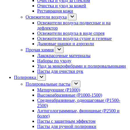
Очистка и уход за стеклом
Очистка и уход за кожей
Реставрация кожи
Освежители воздуха
Освежители воздуха подвесные и на
дефлектор
Освежители воздуха в виде спрея
Освежители воздуха сухие и гелевые
Дымовые шашки и аэрозоли
Прочая химия
Лакокрасочные материалы
Наборы по уходу
Уход за микрофибрами и полировальниками
Пасты для очистки рук
Полировка
Полировальные пасты
Матирующие (P1000)
Высокоабразивные (P1000-1500)
Среднеабразивные, одношаговые (P1500-
2500)
Антиголограммные, финишные (P2500 и
более)
Пасты с защитным эффектом
Пасты для ручной полировки