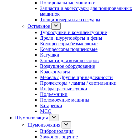
Полировальные машинки
Запчасти и аксессуары для полировальных
машинок
Толщиномеры и аксессуары
Остальное
Турбосушки и комплектующие
Дрели, шуруповёрты и фены
Компрессоры безмасляные
Компрессоры поршеновые
Катушки
Запчасти для компрессоров
Воздушное оборудование
Краскопульты
Мебель / Другие принадлежности
Прожекторы / лампы / светильники
Инфракрасные сушки
Подъемники
Поломоечные машины
Батарейки
МСО
Шумоизоляция
Шумоизоляция
Виброизоляция
Звукопоглощение