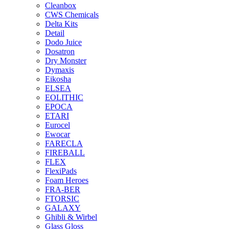
Cleanbox
CWS Chemicals
Delta Kits
Detail
Dodo Juice
Dosatron
Dry Monster
Dymaxis
Eikosha
ELSEA
EOLITHIC
EPOCA
ETARI
Eurocel
Ewocar
FARECLA
FIREBALL
FLEX
FlexiPads
Foam Heroes
FRA-BER
FTORSIC
GALAXY
Ghibli & Wirbel
Glass Gloss