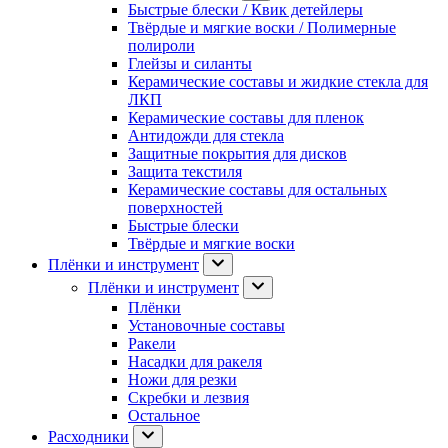
Быстрые блески / Квик детейлеры
Твёрдые и мягкие воски / Полимерные
полироли
Глейзы и силанты
Керамические составы и жидкие стекла для
ЛКП
Керамические составы для пленок
Антидожди для стекла
Защитные покрытия для дисков
Защита текстиля
Керамические составы для остальных
поверхностей
Быстрые блески
Твёрдые и мягкие воски
Плёнки и инструмент
Плёнки и инструмент
Плёнки
Установочные составы
Ракели
Насадки для ракеля
Ножи для резки
Скребки и лезвия
Остальное
Расходники