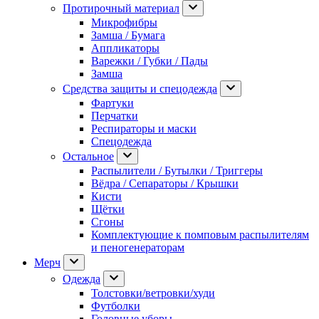
Протирочный материал
Микрофибры
Замша / Бумага
Аппликаторы
Варежки / Губки / Пады
Замша
Средства защиты и спецодежда
Фартуки
Перчатки
Респираторы и маски
Спецодежда
Остальное
Распылители / Бутылки / Триггеры
Вёдра / Сепараторы / Крышки
Кисти
Щётки
Сгоны
Комплектующие к помповым распылителям
и пеногенераторам
Мерч
Одежда
Толстовки/ветровки/худи
Футболки
Головные уборы