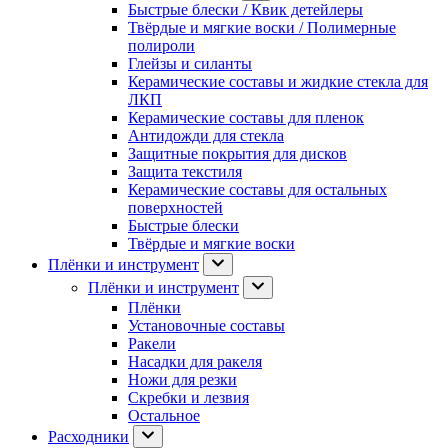
Быстрые блески / Квик детейлеры
Твёрдые и мягкие воски / Полимерные
полироли
Глейзы и силанты
Керамические составы и жидкие стекла для
ЛКП
Керамические составы для пленок
Антидожди для стекла
Защитные покрытия для дисков
Защита текстиля
Керамические составы для остальных
поверхностей
Быстрые блески
Твёрдые и мягкие воски
Плёнки и инструмент
Плёнки и инструмент
Плёнки
Установочные составы
Ракели
Насадки для ракеля
Ножи для резки
Скребки и лезвия
Остальное
Расходники