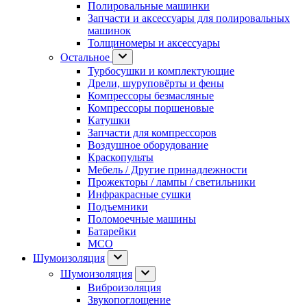
Полировальные машинки
Запчасти и аксессуары для полировальных
машинок
Толщиномеры и аксессуары
Остальное
Турбосушки и комплектующие
Дрели, шуруповёрты и фены
Компрессоры безмасляные
Компрессоры поршеновые
Катушки
Запчасти для компрессоров
Воздушное оборудование
Краскопульты
Мебель / Другие принадлежности
Прожекторы / лампы / светильники
Инфракрасные сушки
Подъемники
Поломоечные машины
Батарейки
МСО
Шумоизоляция
Шумоизоляция
Виброизоляция
Звукопоглощение