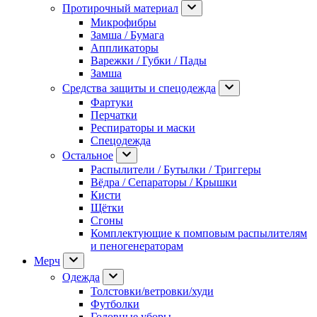
Протирочный материал
Микрофибры
Замша / Бумага
Аппликаторы
Варежки / Губки / Пады
Замша
Средства защиты и спецодежда
Фартуки
Перчатки
Респираторы и маски
Спецодежда
Остальное
Распылители / Бутылки / Триггеры
Вёдра / Сепараторы / Крышки
Кисти
Щётки
Сгоны
Комплектующие к помповым распылителям
и пеногенераторам
Мерч
Одежда
Толстовки/ветровки/худи
Футболки
Головные уборы