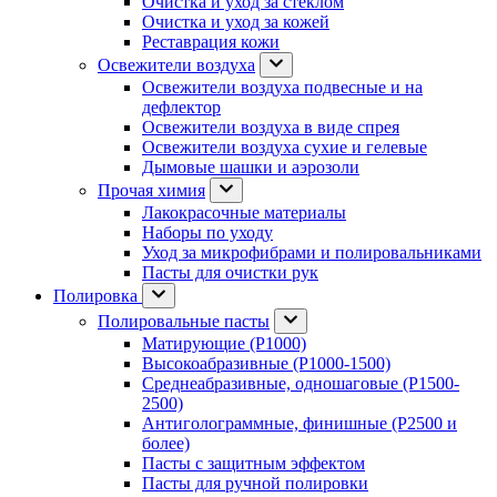
Очистка и уход за стеклом
Очистка и уход за кожей
Реставрация кожи
Освежители воздуха
Освежители воздуха подвесные и на
дефлектор
Освежители воздуха в виде спрея
Освежители воздуха сухие и гелевые
Дымовые шашки и аэрозоли
Прочая химия
Лакокрасочные материалы
Наборы по уходу
Уход за микрофибрами и полировальниками
Пасты для очистки рук
Полировка
Полировальные пасты
Матирующие (P1000)
Высокоабразивные (P1000-1500)
Среднеабразивные, одношаговые (P1500-
2500)
Антиголограммные, финишные (P2500 и
более)
Пасты с защитным эффектом
Пасты для ручной полировки