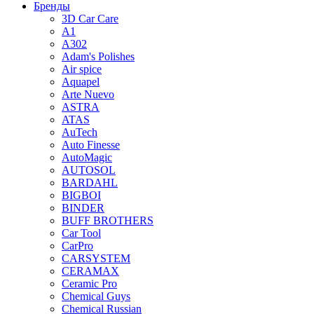
Бренды
3D Car Care
A1
A302
Adam's Polishes
Air spice
Aquapel
Arte Nuevo
ASTRA
ATAS
AuTech
Auto Finesse
AutoMagic
AUTOSOL
BARDAHL
BIGBOI
BINDER
BUFF BROTHERS
Car Tool
CarPro
CARSYSTEM
CERAMAX
Ceramic Pro
Chemical Guys
Chemical Russian