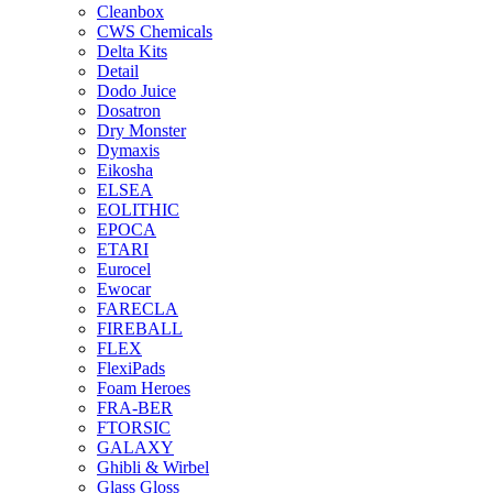
Cleanbox
CWS Chemicals
Delta Kits
Detail
Dodo Juice
Dosatron
Dry Monster
Dymaxis
Eikosha
ELSEA
EOLITHIC
EPOCA
ETARI
Eurocel
Ewocar
FARECLA
FIREBALL
FLEX
FlexiPads
Foam Heroes
FRA-BER
FTORSIC
GALAXY
Ghibli & Wirbel
Glass Gloss