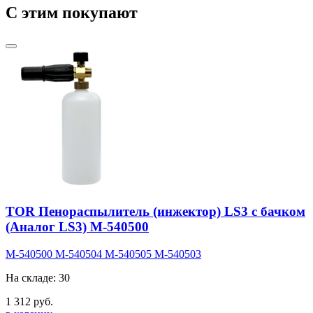
C этим покупают
TOR Пенораспылитель (инжектор) LS3 с бачком
(Аналог LS3) M-540500
M-540500
M-540504
M-540505
M-540503
На складе: 30
1 312 руб.