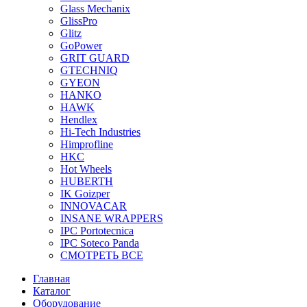
Glass Mechanix
GlissPro
Glitz
GoPower
GRIT GUARD
GTECHNIQ
GYEON
HANKO
HAWK
Hendlex
Hi-Tech Industries
Himprofline
HKC
Hot Wheels
HUBERTH
IK Goizper
INNOVACAR
INSANE WRAPPERS
IPC Portotecnica
IPC Soteco Panda
СМОТРЕТЬ ВСЕ
Главная
Каталог
Оборудование