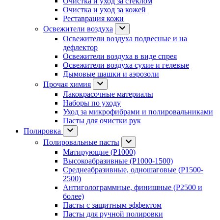
Очистка и уход за стеклом
Очистка и уход за кожей
Реставрация кожи
Освежители воздуха
Освежители воздуха подвесные и на
дефлектор
Освежители воздуха в виде спрея
Освежители воздуха сухие и гелевые
Дымовые шашки и аэрозоли
Прочая химия
Лакокрасочные материалы
Наборы по уходу
Уход за микрофибрами и полировальниками
Пасты для очистки рук
Полировка
Полировальные пасты
Матирующие (P1000)
Высокоабразивные (P1000-1500)
Среднеабразивные, одношаговые (P1500-
2500)
Антиголограммные, финишные (P2500 и
более)
Пасты с защитным эффектом
Пасты для ручной полировки