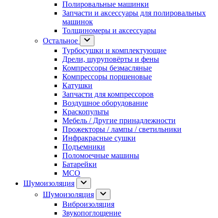
Полировальные машинки
Запчасти и аксессуары для полировальных
машинок
Толщиномеры и аксессуары
Остальное
Турбосушки и комплектующие
Дрели, шуруповёрты и фены
Компрессоры безмасляные
Компрессоры поршеновые
Катушки
Запчасти для компрессоров
Воздушное оборудование
Краскопульты
Мебель / Другие принадлежности
Прожекторы / лампы / светильники
Инфракрасные сушки
Подъемники
Поломоечные машины
Батарейки
МСО
Шумоизоляция
Шумоизоляция
Виброизоляция
Звукопоглощение