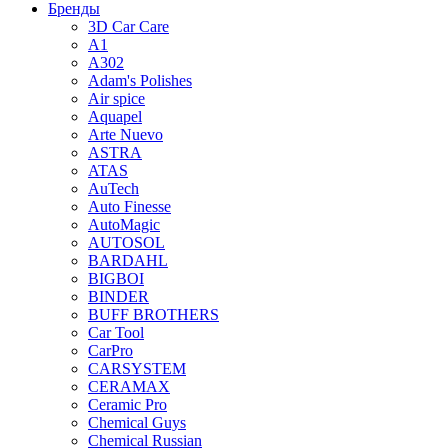
Бренды
3D Car Care
A1
A302
Adam's Polishes
Air spice
Aquapel
Arte Nuevo
ASTRA
ATAS
AuTech
Auto Finesse
AutoMagic
AUTOSOL
BARDAHL
BIGBOI
BINDER
BUFF BROTHERS
Car Tool
CarPro
CARSYSTEM
CERAMAX
Ceramic Pro
Chemical Guys
Chemical Russian