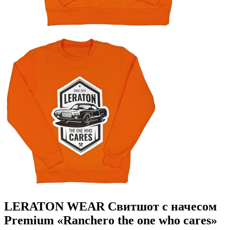
LERATON WEAR Свитшот c начесом
Premium «Ranchero the one who cares»