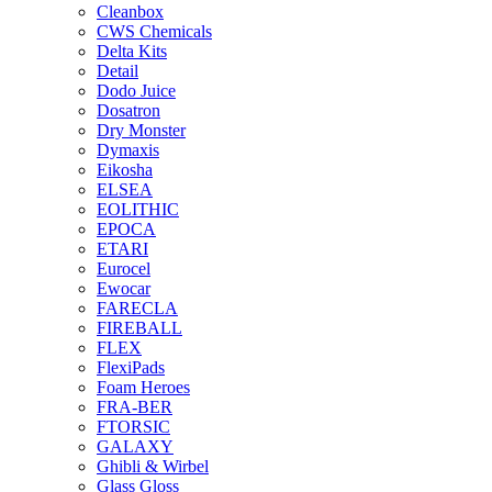
Cleanbox
CWS Chemicals
Delta Kits
Detail
Dodo Juice
Dosatron
Dry Monster
Dymaxis
Eikosha
ELSEA
EOLITHIC
EPOCA
ETARI
Eurocel
Ewocar
FARECLA
FIREBALL
FLEX
FlexiPads
Foam Heroes
FRA-BER
FTORSIC
GALAXY
Ghibli & Wirbel
Glass Gloss