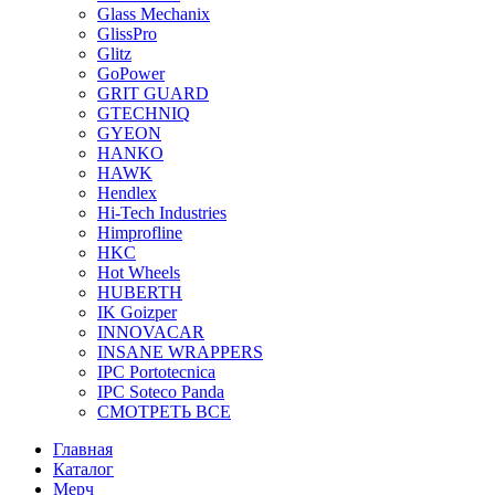
Glass Mechanix
GlissPro
Glitz
GoPower
GRIT GUARD
GTECHNIQ
GYEON
HANKO
HAWK
Hendlex
Hi-Tech Industries
Himprofline
HKC
Hot Wheels
HUBERTH
IK Goizper
INNOVACAR
INSANE WRAPPERS
IPC Portotecnica
IPC Soteco Panda
СМОТРЕТЬ ВСЕ
Главная
Каталог
Мерч