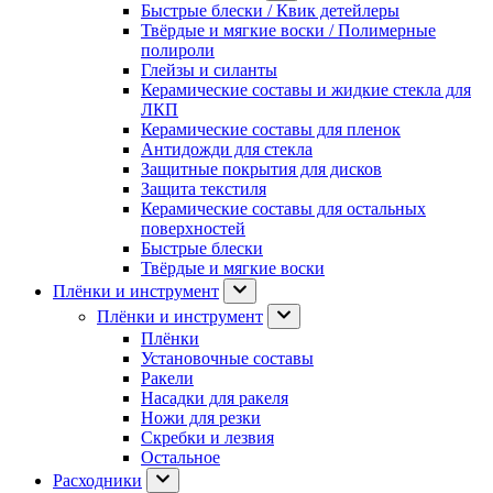
Быстрые блески / Квик детейлеры
Твёрдые и мягкие воски / Полимерные
полироли
Глейзы и силанты
Керамические составы и жидкие стекла для
ЛКП
Керамические составы для пленок
Антидожди для стекла
Защитные покрытия для дисков
Защита текстиля
Керамические составы для остальных
поверхностей
Быстрые блески
Твёрдые и мягкие воски
Плёнки и инструмент
Плёнки и инструмент
Плёнки
Установочные составы
Ракели
Насадки для ракеля
Ножи для резки
Скребки и лезвия
Остальное
Расходники