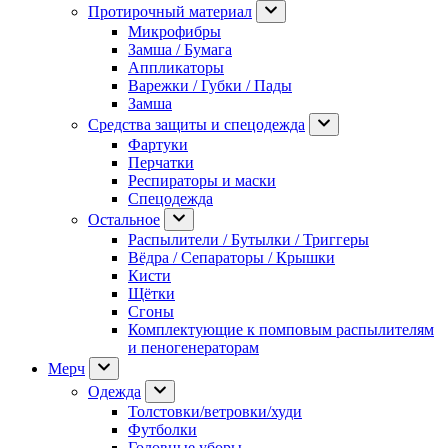
Протирочный материал
Микрофибры
Замша / Бумага
Аппликаторы
Варежки / Губки / Пады
Замша
Средства защиты и спецодежда
Фартуки
Перчатки
Респираторы и маски
Спецодежда
Остальное
Распылители / Бутылки / Триггеры
Вёдра / Сепараторы / Крышки
Кисти
Щётки
Сгоны
Комплектующие к помповым распылителям
и пеногенераторам
Мерч
Одежда
Толстовки/ветровки/худи
Футболки
Головные уборы