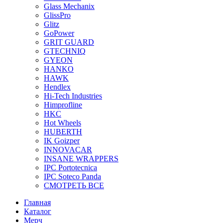
Glass Mechanix
GlissPro
Glitz
GoPower
GRIT GUARD
GTECHNIQ
GYEON
HANKO
HAWK
Hendlex
Hi-Tech Industries
Himprofline
HKC
Hot Wheels
HUBERTH
IK Goizper
INNOVACAR
INSANE WRAPPERS
IPC Portotecnica
IPC Soteco Panda
СМОТРЕТЬ ВСЕ
Главная
Каталог
Мерч