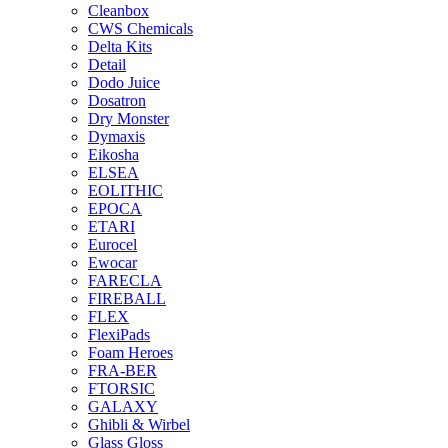
Cleanbox
CWS Chemicals
Delta Kits
Detail
Dodo Juice
Dosatron
Dry Monster
Dymaxis
Eikosha
ELSEA
EOLITHIC
EPOCA
ETARI
Eurocel
Ewocar
FARECLA
FIREBALL
FLEX
FlexiPads
Foam Heroes
FRA-BER
FTORSIC
GALAXY
Ghibli & Wirbel
Glass Gloss