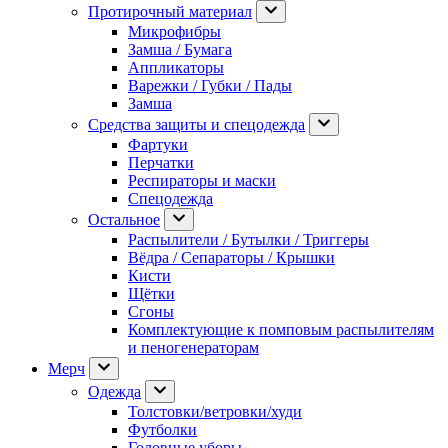
Протирочный материал
Микрофибры
Замша / Бумага
Аппликаторы
Варежки / Губки / Пады
Замша
Средства защиты и спецодежда
Фартуки
Перчатки
Респираторы и маски
Спецодежда
Остальное
Распылители / Бутылки / Триггеры
Вёдра / Сепараторы / Крышки
Кисти
Щётки
Сгоны
Комплектующие к помповым распылителям
и пеногенераторам
Мерч
Одежда
Толстовки/ветровки/худи
Футболки
Головные уборы