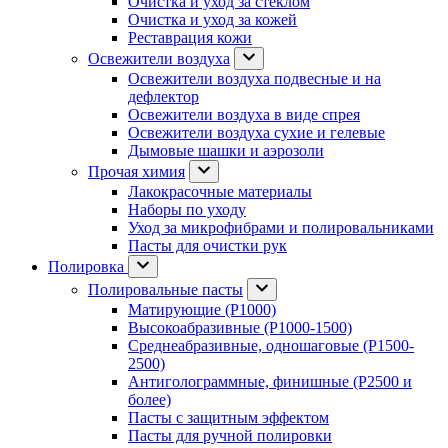
Очистка и уход за стеклом
Очистка и уход за кожей
Реставрация кожи
Освежители воздуха
Освежители воздуха подвесные и на
дефлектор
Освежители воздуха в виде спрея
Освежители воздуха сухие и гелевые
Дымовые шашки и аэрозоли
Прочая химия
Лакокрасочные материалы
Наборы по уходу
Уход за микрофибрами и полировальниками
Пасты для очистки рук
Полировка
Полировальные пасты
Матирующие (P1000)
Высокоабразивные (P1000-1500)
Среднеабразивные, одношаговые (P1500-
2500)
Антиголограммные, финишные (P2500 и
более)
Пасты с защитным эффектом
Пасты для ручной полировки