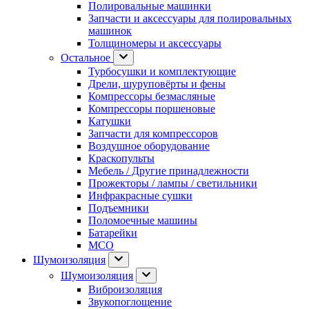
Полировальные машинки
Запчасти и аксессуары для полировальных
машинок
Толщиномеры и аксессуары
Остальное
Турбосушки и комплектующие
Дрели, шуруповёрты и фены
Компрессоры безмасляные
Компрессоры поршеновые
Катушки
Запчасти для компрессоров
Воздушное оборудование
Краскопульты
Мебель / Другие принадлежности
Прожекторы / лампы / светильники
Инфракрасные сушки
Подъемники
Поломоечные машины
Батарейки
МСО
Шумоизоляция
Шумоизоляция
Виброизоляция
Звукопоглощение