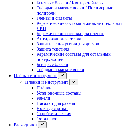
Быстрые блески / Квик детейлеры
Твёрдые и мягкие воски / Полимерные
полироли
Глейзы и силанты
Керамические составы и жидкие стекла для
ЛКП
Керамические составы для пленок
Антидожди для стекла
Защитные покрытия для дисков
Защита текстиля
Керамические составы для остальных
поверхностей
Быстрые блески
Твёрдые и мягкие воски
Плёнки и инструмент
Плёнки и инструмент
Плёнки
Установочные составы
Ракели
Насадки для ракеля
Ножи для резки
Скребки и лезвия
Остальное
Расходники