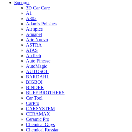
Бренды
3D Car Care
A1
A302
Adam's Polishes
Air spice
Aquapel
Arte Nuevo
ASTRA
ATAS
AuTech
Auto Finesse
AutoMagic
AUTOSOL
BARDAHL
BIGBOI
BINDER
BUFF BROTHERS
Car Tool
CarPro
CARSYSTEM
CERAMAX
Ceramic Pro
Chemical Guys
Chemical Russian