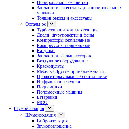
Полировальные машинки
Запчасти и аксессуары для полировальных
машинок
Толщиномеры и аксессуары
Остальное
Турбосушки и комплектующие
Дрели, шуруповёрты и фены
Компрессоры безмасляные
Компрессоры поршеновые
Катушки
Запчасти для компрессоров
Воздушное оборудование
Краскопульты
Мебель / Другие принадлежности
Прожекторы / лампы / светильники
Инфракрасные сушки
Подъемники
Поломоечные машины
Батарейки
МСО
Шумоизоляция
Шумоизоляция
Виброизоляция
Звукопоглощение