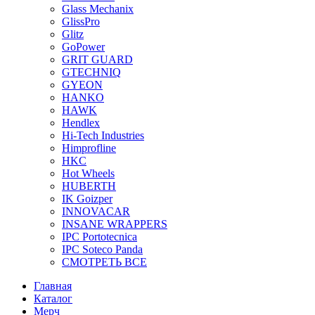
Glass Mechanix
GlissPro
Glitz
GoPower
GRIT GUARD
GTECHNIQ
GYEON
HANKO
HAWK
Hendlex
Hi-Tech Industries
Himprofline
HKC
Hot Wheels
HUBERTH
IK Goizper
INNOVACAR
INSANE WRAPPERS
IPC Portotecnica
IPC Soteco Panda
СМОТРЕТЬ ВСЕ
Главная
Каталог
Мерч