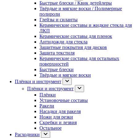
Быстрые блески / Квик детейлеры
Твёрдые и мягкие воски / Полимерные
полироли
Глейзы и силанты
Керамические составы и жидкие стекла для
ЛКП
Керамические составы для пленок
Антидожди для стекла
Защитные покрытия для дисков
Защита текстиля
Керамические составы для остальных
поверхностей
Быстрые блески
Твёрдые и мягкие воски
Плёнки и инструмент
Плёнки и инструмент
Плёнки
Установочные составы
Ракели
Насадки для ракеля
Ножи для резки
Скребки и лезвия
Остальное
Расходники