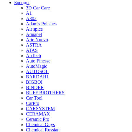
Бренды
3D Car Care
A1
A302
Adam's Polishes
Air spice
Aquapel
Arte Nuevo
ASTRA
ATAS
AuTech
Auto Finesse
AutoMagic
AUTOSOL
BARDAHL
BIGBOI
BINDER
BUFF BROTHERS
Car Tool
CarPro
CARSYSTEM
CERAMAX
Ceramic Pro
Chemical Guys
Chemical Russian