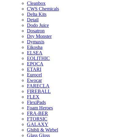
Cleanbox
CWS Chemicals
Delta Kits
Detail
Dodo Juice
Dosatron
Dry Monster
Dymaxis
Eikosha
ELSEA
EOLITHIC
EPOCA
ETARI
Eurocel
Ewocar
FARECLA
FIREBALL
FLEX
FlexiPads
Foam Heroes
FRA-BER
FTORSIC
GALAXY
Ghibli & Wirbel
Glass Gloss