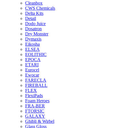
Cleanbox
CWS Chemicals
Delta Kits
Detail
Dodo Juice
Dosatron
Dry Monster
Dymaxis
Eikosha
ELSEA
EOLITHIC
EPOCA
ETARI
Eurocel
Ewocar
FARECLA
FIREBALL
FLEX
FlexiPads
Foam Heroes
FRA-BER
FTORSIC
GALAXY
Ghibli & Wirbel
Glass Gloss