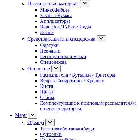
Протирочный материал
Микрофибры
Замша / Бумага
Аппликаторы
Варежки / Губки / Пады
Замша
Средства защиты и спецодежда
Фартуки
Перчатки
Респираторы и маски
Спецодежда
Остальное
Распылители / Бутылки / Триггеры
Вёдра / Сепараторы / Крышки
Кисти
Щётки
Сгоны
Комплектующие к помповым распылителям
и пеногенераторам
Мерч
Одежда
Толстовки/ветровки/худи
Футболки
Головные уборы