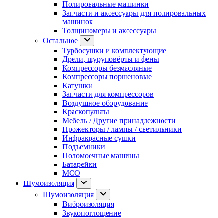
Полировальные машинки
Запчасти и аксессуары для полировальных
машинок
Толщиномеры и аксессуары
Остальное
Турбосушки и комплектующие
Дрели, шуруповёрты и фены
Компрессоры безмасляные
Компрессоры поршеновые
Катушки
Запчасти для компрессоров
Воздушное оборудование
Краскопульты
Мебель / Другие принадлежности
Прожекторы / лампы / светильники
Инфракрасные сушки
Подъемники
Поломоечные машины
Батарейки
МСО
Шумоизоляция
Шумоизоляция
Виброизоляция
Звукопоглощение