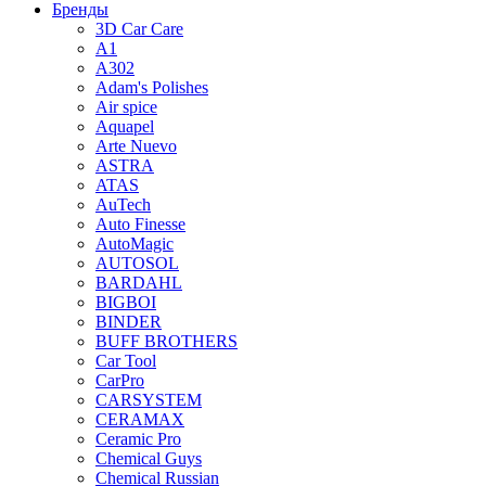
Бренды
3D Car Care
A1
A302
Adam's Polishes
Air spice
Aquapel
Arte Nuevo
ASTRA
ATAS
AuTech
Auto Finesse
AutoMagic
AUTOSOL
BARDAHL
BIGBOI
BINDER
BUFF BROTHERS
Car Tool
CarPro
CARSYSTEM
CERAMAX
Ceramic Pro
Chemical Guys
Chemical Russian