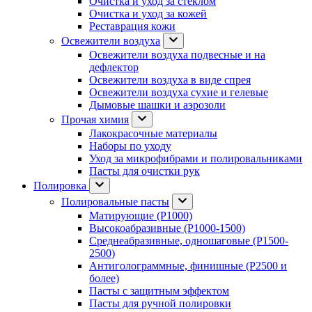
Очистка и уход за стеклом
Очистка и уход за кожей
Реставрация кожи
Освежители воздуха
Освежители воздуха подвесные и на
дефлектор
Освежители воздуха в виде спрея
Освежители воздуха сухие и гелевые
Дымовые шашки и аэрозоли
Прочая химия
Лакокрасочные материалы
Наборы по уходу
Уход за микрофибрами и полировальниками
Пасты для очистки рук
Полировка
Полировальные пасты
Матирующие (P1000)
Высокоабразивные (P1000-1500)
Среднеабразивные, одношаговые (P1500-
2500)
Антиголограммные, финишные (P2500 и
более)
Пасты с защитным эффектом
Пасты для ручной полировки