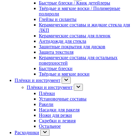
Быстрые блески / Квик детейлеры
Твёрдые и мягкие воски / Полимерные
полироли
Глейзы и силанты
Керамические составы и жидкие стекла для
ЛКП
Керамические составы для пленок
Антидожди для стекла
Защитные покрытия для дисков
Защита текстиля
Керамические составы для остальных
поверхностей
Быстрые блески
Твёрдые и мягкие воски
Плёнки и инструмент
Плёнки и инструмент
Плёнки
Установочные составы
Ракели
Насадки для ракеля
Ножи для резки
Скребки и лезвия
Остальное
Расходники