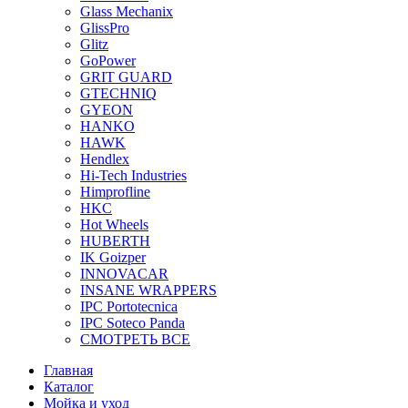
Glass Mechanix
GlissPro
Glitz
GoPower
GRIT GUARD
GTECHNIQ
GYEON
HANKO
HAWK
Hendlex
Hi-Tech Industries
Himprofline
HKC
Hot Wheels
HUBERTH
IK Goizper
INNOVACAR
INSANE WRAPPERS
IPC Portotecnica
IPC Soteco Panda
СМОТРЕТЬ ВСЕ
Главная
Каталог
Мойка и уход