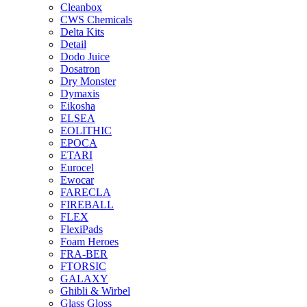
Cleanbox
CWS Chemicals
Delta Kits
Detail
Dodo Juice
Dosatron
Dry Monster
Dymaxis
Eikosha
ELSEA
EOLITHIC
EPOCA
ETARI
Eurocel
Ewocar
FARECLA
FIREBALL
FLEX
FlexiPads
Foam Heroes
FRA-BER
FTORSIC
GALAXY
Ghibli & Wirbel
Glass Gloss