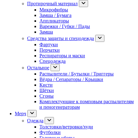
Протирочный материал
Микрофибры
Замша / Бумага
Аппликаторы
Варежки / Губки / Пады
Замша
Средства защиты и спецодежда
Фартуки
Перчатки
Респираторы и маски
Спецодежда
Остальное
Распылители / Бутылки / Триггеры
Вёдра / Сепараторы / Крышки
Кисти
Щётки
Сгоны
Комплектующие к помповым распылителям
и пеногенераторам
Мерч
Одежда
Толстовки/ветровки/худи
Футболки
Головные уборы