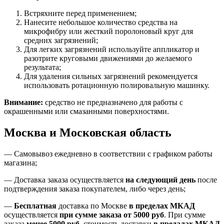
Встряхните перед применением;
Нанесите небольшое количество средства на
микрофибру или жесткий поролоновый круг для
средних загрязнений;
Для легких загрязнений используйте аппликатор и
разотрите круговыми движениями до желаемого
результата;
Для удаления сильных загрязнений рекомендуется
использовать ротационную полировальную машинку.
Внимание:
средство не предназначено для работы с
окрашенными или смазанными поверхностями.
Москва и Московская область
—
Самовывоз ежедневно в соответствии с графиком работы
магазина;
— Доставка заказа осуществляется
на
следующий день
после
подтверждения заказа покупателем
, либо
через день
;
—
Бесплатная
доставка
по Москве
в пределах МКАД
осуществляется
при сумме заказа
от 5000 руб
.
При сумме
заказа
менее 5000 руб
.
стоимость доставки
в предалах МКАД