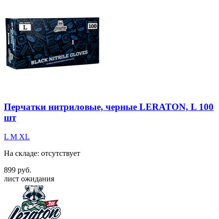
Перчатки нитриловые, черные LERATON, L 100
шт
L
M
XL
На складе: отсутствует
899 руб.
лист ожидания