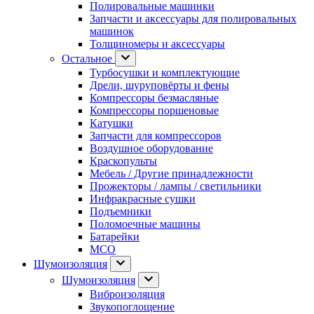
Полировальные машинки
Запчасти и аксессуары для полировальных
машинок
Толщиномеры и аксессуары
Остальное
Турбосушки и комплектующие
Дрели, шуруповёрты и фены
Компрессоры безмасляные
Компрессоры поршеновые
Катушки
Запчасти для компрессоров
Воздушное оборудование
Краскопульты
Мебель / Другие принадлежности
Прожекторы / лампы / светильники
Инфракрасные сушки
Подъемники
Поломоечные машины
Батарейки
МСО
Шумоизоляция
Шумоизоляция
Виброизоляция
Звукопоглощение