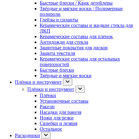
Быстрые блески / Квик детейлеры
Твёрдые и мягкие воски / Полимерные
полироли
Глейзы и силанты
Керамические составы и жидкие стекла для
ЛКП
Керамические составы для пленок
Антидожди для стекла
Защитные покрытия для дисков
Защита текстиля
Керамические составы для остальных
поверхностей
Быстрые блески
Твёрдые и мягкие воски
Плёнки и инструмент
Плёнки и инструмент
Плёнки
Установочные составы
Ракели
Насадки для ракеля
Ножи для резки
Скребки и лезвия
Остальное
Расходники