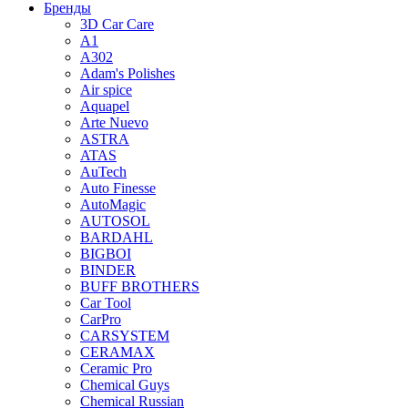
Бренды
3D Car Care
A1
A302
Adam's Polishes
Air spice
Aquapel
Arte Nuevo
ASTRA
ATAS
AuTech
Auto Finesse
AutoMagic
AUTOSOL
BARDAHL
BIGBOI
BINDER
BUFF BROTHERS
Car Tool
CarPro
CARSYSTEM
CERAMAX
Ceramic Pro
Chemical Guys
Chemical Russian