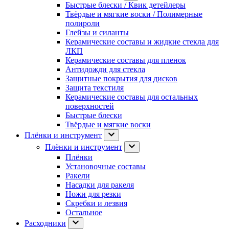
Быстрые блески / Квик детейлеры
Твёрдые и мягкие воски / Полимерные
полироли
Глейзы и силанты
Керамические составы и жидкие стекла для
ЛКП
Керамические составы для пленок
Антидожди для стекла
Защитные покрытия для дисков
Защита текстиля
Керамические составы для остальных
поверхностей
Быстрые блески
Твёрдые и мягкие воски
Плёнки и инструмент
Плёнки и инструмент
Плёнки
Установочные составы
Ракели
Насадки для ракеля
Ножи для резки
Скребки и лезвия
Остальное
Расходники