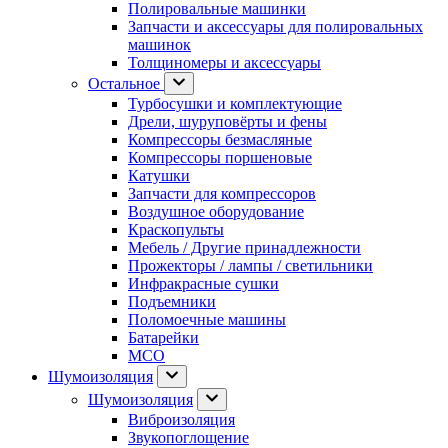
Полировальные машинки
Запчасти и аксессуары для полировальных
машинок
Толщиномеры и аксессуары
Остальное
Турбосушки и комплектующие
Дрели, шуруповёрты и фены
Компрессоры безмасляные
Компрессоры поршеновые
Катушки
Запчасти для компрессоров
Воздушное оборудование
Краскопульты
Мебель / Другие принадлежности
Прожекторы / лампы / светильники
Инфракрасные сушки
Подъемники
Поломоечные машины
Батарейки
МСО
Шумоизоляция
Шумоизоляция
Виброизоляция
Звукопоглощение