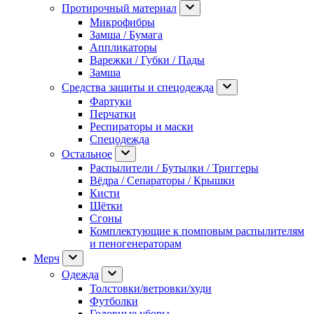
Протирочный материал
Микрофибры
Замша / Бумага
Аппликаторы
Варежки / Губки / Пады
Замша
Средства защиты и спецодежда
Фартуки
Перчатки
Респираторы и маски
Спецодежда
Остальное
Распылители / Бутылки / Триггеры
Вёдра / Сепараторы / Крышки
Кисти
Щётки
Сгоны
Комплектующие к помповым распылителям
и пеногенераторам
Мерч
Одежда
Толстовки/ветровки/худи
Футболки
Головные уборы