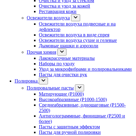
Очистка и уход за стеклом
Очистка и уход за кожей
Реставрация кожи
Освежители воздуха
Освежители воздуха подвесные и на
дефлектор
Освежители воздуха в виде спрея
Освежители воздуха сухие и гелевые
Дымовые шашки и аэрозоли
Прочая химия
Лакокрасочные материалы
Наборы по уходу
Уход за микрофибрами и полировальниками
Пасты для очистки рук
Полировка
Полировальные пасты
Матирующие (P1000)
Высокоабразивные (P1000-1500)
Среднеабразивные, одношаговые (P1500-
2500)
Антиголограммные, финишные (P2500 и
более)
Пасты с защитным эффектом
Пасты для ручной полировки