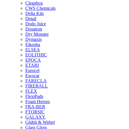
Cleanbox
CWS Chemicals
Delta Kits
Detail
Dodo Juice
Dosatron
Dry Monster
Dymaxis
Eikosha
ELSEA
EOLITHIC
EPOCA
ETARI
Eurocel
Ewocar
FARECLA
FIREBALL
FLEX
FlexiPads
Foam Heroes
FRA-BER
FTORSIC
GALAXY
Ghibli & Wirbel
Glass Gloss