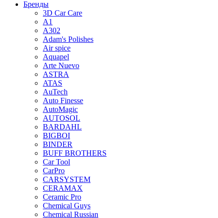
Бренды
3D Car Care
A1
A302
Adam's Polishes
Air spice
Aquapel
Arte Nuevo
ASTRA
ATAS
AuTech
Auto Finesse
AutoMagic
AUTOSOL
BARDAHL
BIGBOI
BINDER
BUFF BROTHERS
Car Tool
CarPro
CARSYSTEM
CERAMAX
Ceramic Pro
Chemical Guys
Chemical Russian