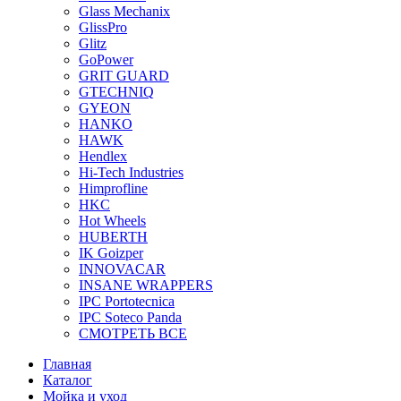
Glass Mechanix
GlissPro
Glitz
GoPower
GRIT GUARD
GTECHNIQ
GYEON
HANKO
HAWK
Hendlex
Hi-Tech Industries
Himprofline
HKC
Hot Wheels
HUBERTH
IK Goizper
INNOVACAR
INSANE WRAPPERS
IPC Portotecnica
IPC Soteco Panda
СМОТРЕТЬ ВСЕ
Главная
Каталог
Мойка и уход