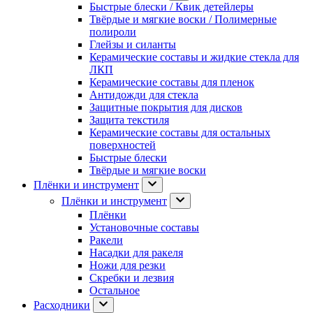
Быстрые блески / Квик детейлеры
Твёрдые и мягкие воски / Полимерные
полироли
Глейзы и силанты
Керамические составы и жидкие стекла для
ЛКП
Керамические составы для пленок
Антидожди для стекла
Защитные покрытия для дисков
Защита текстиля
Керамические составы для остальных
поверхностей
Быстрые блески
Твёрдые и мягкие воски
Плёнки и инструмент
Плёнки и инструмент
Плёнки
Установочные составы
Ракели
Насадки для ракеля
Ножи для резки
Скребки и лезвия
Остальное
Расходники