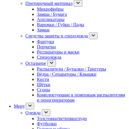
Протирочный материал
Микрофибры
Замша / Бумага
Аппликаторы
Варежки / Губки / Пады
Замша
Средства защиты и спецодежда
Фартуки
Перчатки
Респираторы и маски
Спецодежда
Остальное
Распылители / Бутылки / Триггеры
Вёдра / Сепараторы / Крышки
Кисти
Щётки
Сгоны
Комплектующие к помповым распылителям
и пеногенераторам
Мерч
Одежда
Толстовки/ветровки/худи
Футболки
Головные уборы