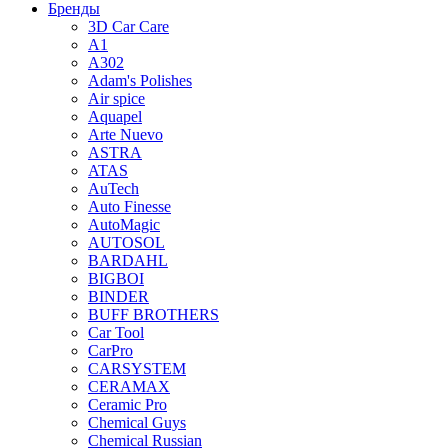
Бренды
3D Car Care
A1
A302
Adam's Polishes
Air spice
Aquapel
Arte Nuevo
ASTRA
ATAS
AuTech
Auto Finesse
AutoMagic
AUTOSOL
BARDAHL
BIGBOI
BINDER
BUFF BROTHERS
Car Tool
CarPro
CARSYSTEM
CERAMAX
Ceramic Pro
Chemical Guys
Chemical Russian