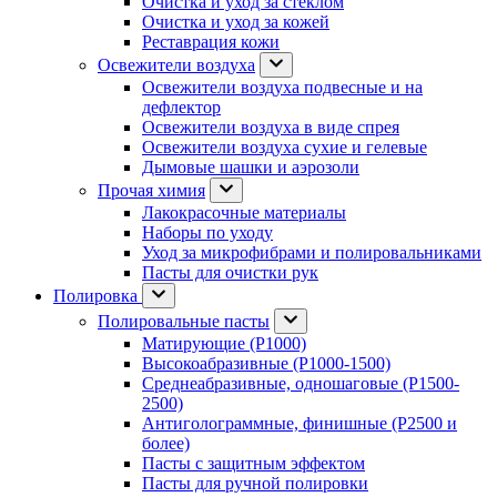
Очистка и уход за стеклом
Очистка и уход за кожей
Реставрация кожи
Освежители воздуха
Освежители воздуха подвесные и на
дефлектор
Освежители воздуха в виде спрея
Освежители воздуха сухие и гелевые
Дымовые шашки и аэрозоли
Прочая химия
Лакокрасочные материалы
Наборы по уходу
Уход за микрофибрами и полировальниками
Пасты для очистки рук
Полировка
Полировальные пасты
Матирующие (P1000)
Высокоабразивные (P1000-1500)
Среднеабразивные, одношаговые (P1500-
2500)
Антиголограммные, финишные (P2500 и
более)
Пасты с защитным эффектом
Пасты для ручной полировки