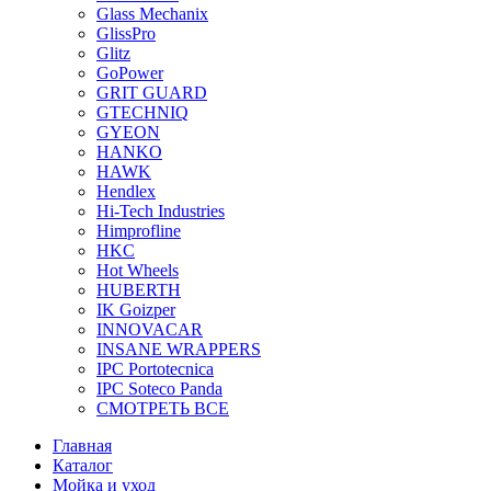
Glass Mechanix
GlissPro
Glitz
GoPower
GRIT GUARD
GTECHNIQ
GYEON
HANKO
HAWK
Hendlex
Hi-Tech Industries
Himprofline
HKC
Hot Wheels
HUBERTH
IK Goizper
INNOVACAR
INSANE WRAPPERS
IPC Portotecnica
IPC Soteco Panda
СМОТРЕТЬ ВСЕ
Главная
Каталог
Мойка и уход