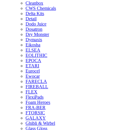
Cleanbox
CWS Chemicals
Delta Kits
Detail
Dodo Juice
Dosatron
Dry Monster
Dymaxis
Eikosha
ELSEA
EOLITHIC
EPOCA
ETARI
Eurocel
Ewocar
FARECLA
FIREBALL
FLEX
FlexiPads
Foam Heroes
FRA-BER
FTORSIC
GALAXY
Ghibli & Wirbel
Glass Gloss