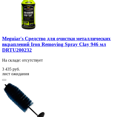
Meguiar's Средство для очистки металлических
вкраплений Iron Removing Spray Clay 946 мл
DRTU200232
На складе: отсутствует
3 435 руб.
лист ожидания