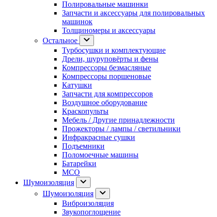
Полировальные машинки
Запчасти и аксессуары для полировальных
машинок
Толщиномеры и аксессуары
Остальное
Турбосушки и комплектующие
Дрели, шуруповёрты и фены
Компрессоры безмасляные
Компрессоры поршеновые
Катушки
Запчасти для компрессоров
Воздушное оборудование
Краскопульты
Мебель / Другие принадлежности
Прожекторы / лампы / светильники
Инфракрасные сушки
Подъемники
Поломоечные машины
Батарейки
МСО
Шумоизоляция
Шумоизоляция
Виброизоляция
Звукопоглощение