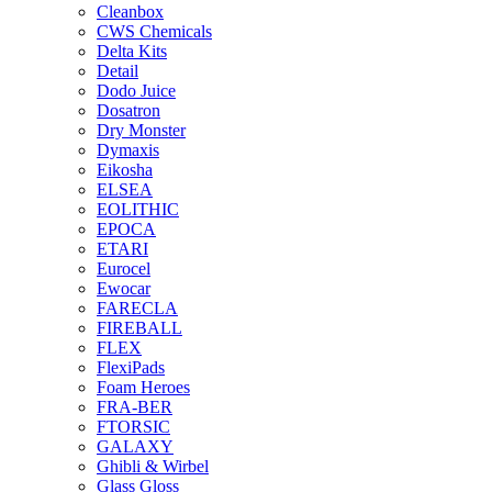
Cleanbox
CWS Chemicals
Delta Kits
Detail
Dodo Juice
Dosatron
Dry Monster
Dymaxis
Eikosha
ELSEA
EOLITHIC
EPOCA
ETARI
Eurocel
Ewocar
FARECLA
FIREBALL
FLEX
FlexiPads
Foam Heroes
FRA-BER
FTORSIC
GALAXY
Ghibli & Wirbel
Glass Gloss