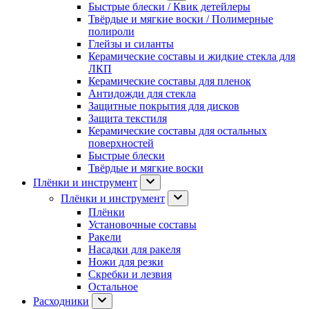
Быстрые блески / Квик детейлеры
Твёрдые и мягкие воски / Полимерные
полироли
Глейзы и силанты
Керамические составы и жидкие стекла для
ЛКП
Керамические составы для пленок
Антидожди для стекла
Защитные покрытия для дисков
Защита текстиля
Керамические составы для остальных
поверхностей
Быстрые блески
Твёрдые и мягкие воски
Плёнки и инструмент
Плёнки и инструмент
Плёнки
Установочные составы
Ракели
Насадки для ракеля
Ножи для резки
Скребки и лезвия
Остальное
Расходники