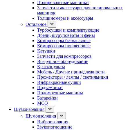
Полировальные машинки
Запчасти и аксессуары для полировальных
машинок
Толщиномеры и аксессуары
Остальное
Турбосушки и комплектующие
Дрели, шуруповёрты и фены
Компрессоры безмасляные
Компрессоры поршеновые
Катушки
Запчасти для компрессоров
Воздушное оборудование
Краскопульты
Мебель / Другие принадлежности
Прожекторы / лампы / светильники
Инфракрасные сушки
Подъемники
Поломоечные машины
Батарейки
МСО
Шумоизоляция
Шумоизоляция
Виброизоляция
Звукопоглощение