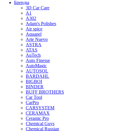
Бренды
3D Car Care
A1
A302
Adam's Polishes
Air spice
Aquapel
Arte Nuevo
ASTRA
ATAS
AuTech
Auto Finesse
AutoMagic
AUTOSOL
BARDAHL
BIGBOI
BINDER
BUFF BROTHERS
Car Tool
CarPro
CARSYSTEM
CERAMAX
Ceramic Pro
Chemical Guys
Chemical Russian