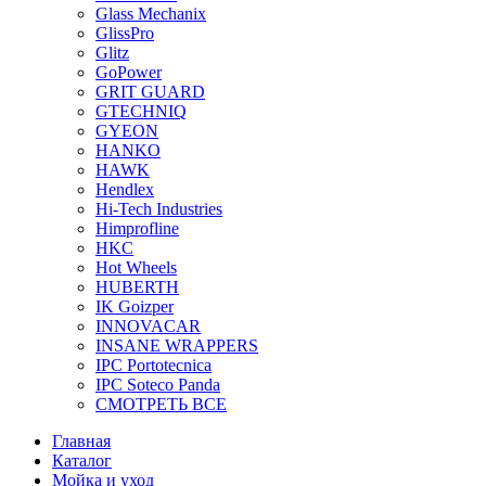
Glass Mechanix
GlissPro
Glitz
GoPower
GRIT GUARD
GTECHNIQ
GYEON
HANKO
HAWK
Hendlex
Hi-Tech Industries
Himprofline
HKC
Hot Wheels
HUBERTH
IK Goizper
INNOVACAR
INSANE WRAPPERS
IPC Portotecnica
IPC Soteco Panda
СМОТРЕТЬ ВСЕ
Главная
Каталог
Мойка и уход