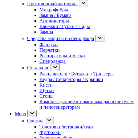
Протирочный материал
Микрофибры
Замша / Бумага
Аппликаторы
Варежки / Губки / Пады
Замша
Средства защиты и спецодежда
Фартуки
Перчатки
Респираторы и маски
Спецодежда
Остальное
Распылители / Бутылки / Триггеры
Вёдра / Сепараторы / Крышки
Кисти
Щётки
Сгоны
Комплектующие к помповым распылителям
и пеногенераторам
Мерч
Одежда
Толстовки/ветровки/худи
Футболки
Головные уборы