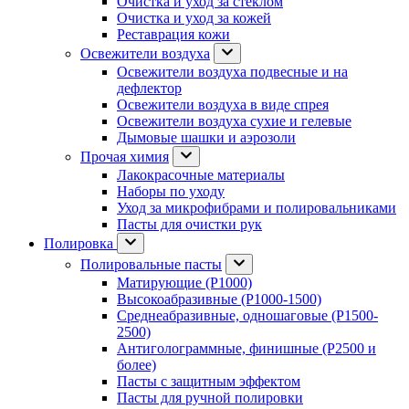
Очистка и уход за стеклом
Очистка и уход за кожей
Реставрация кожи
Освежители воздуха
Освежители воздуха подвесные и на
дефлектор
Освежители воздуха в виде спрея
Освежители воздуха сухие и гелевые
Дымовые шашки и аэрозоли
Прочая химия
Лакокрасочные материалы
Наборы по уходу
Уход за микрофибрами и полировальниками
Пасты для очистки рук
Полировка
Полировальные пасты
Матирующие (P1000)
Высокоабразивные (P1000-1500)
Среднеабразивные, одношаговые (P1500-
2500)
Антиголограммные, финишные (P2500 и
более)
Пасты с защитным эффектом
Пасты для ручной полировки