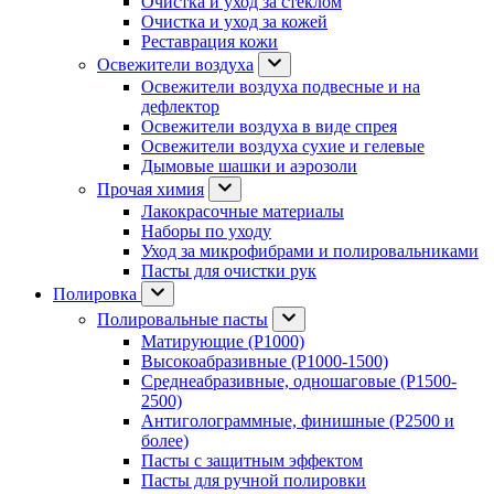
Очистка и уход за стеклом
Очистка и уход за кожей
Реставрация кожи
Освежители воздуха
Освежители воздуха подвесные и на
дефлектор
Освежители воздуха в виде спрея
Освежители воздуха сухие и гелевые
Дымовые шашки и аэрозоли
Прочая химия
Лакокрасочные материалы
Наборы по уходу
Уход за микрофибрами и полировальниками
Пасты для очистки рук
Полировка
Полировальные пасты
Матирующие (P1000)
Высокоабразивные (P1000-1500)
Среднеабразивные, одношаговые (P1500-
2500)
Антиголограммные, финишные (P2500 и
более)
Пасты с защитным эффектом
Пасты для ручной полировки