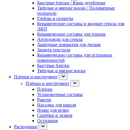
Быстрые блески / Квик детейлеры
Твёрдые и мягкие воски / Полимерные
полироли
Глейзы и силанты
Керамические составы и жидкие стекла для
ЛКП
Керамические составы для пленок
Антидожди для стекла
Защитные покрытия для дисков
Защита текстиля
Керамические составы для остальных
поверхностей
Быстрые блески
Твёрдые и мягкие воски
Плёнки и инструмент
Плёнки и инструмент
Плёнки
Установочные составы
Ракели
Насадки для ракеля
Ножи для резки
Скребки и лезвия
Остальное
Расходники