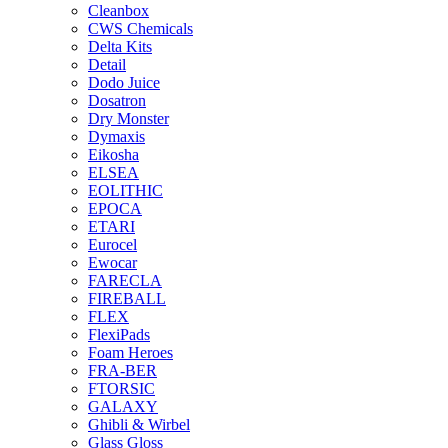
Cleanbox
CWS Chemicals
Delta Kits
Detail
Dodo Juice
Dosatron
Dry Monster
Dymaxis
Eikosha
ELSEA
EOLITHIC
EPOCA
ETARI
Eurocel
Ewocar
FARECLA
FIREBALL
FLEX
FlexiPads
Foam Heroes
FRA-BER
FTORSIC
GALAXY
Ghibli & Wirbel
Glass Gloss