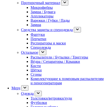
Протирочный материал
Микрофибры
Замша / Бумага
Аппликаторы
Варежки / Губки / Пады
Замша
Средства защиты и спецодежда
Фартуки
Перчатки
Респираторы и маски
Спецодежда
Остальное
Распылители / Бутылки / Триггеры
Вёдра / Сепараторы / Крышки
Кисти
Щётки
Сгоны
Комплектующие к помповым распылителям
и пеногенераторам
Мерч
Одежда
Толстовки/ветровки/худи
Футболки
Головные уборы