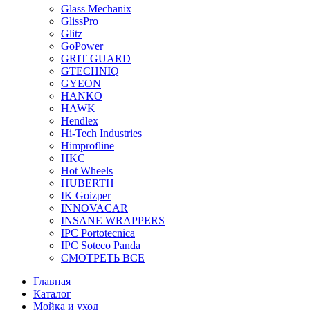
Glass Mechanix
GlissPro
Glitz
GoPower
GRIT GUARD
GTECHNIQ
GYEON
HANKO
HAWK
Hendlex
Hi-Tech Industries
Himprofline
HKC
Hot Wheels
HUBERTH
IK Goizper
INNOVACAR
INSANE WRAPPERS
IPC Portotecnica
IPC Soteco Panda
СМОТРЕТЬ ВСЕ
Главная
Каталог
Мойка и уход