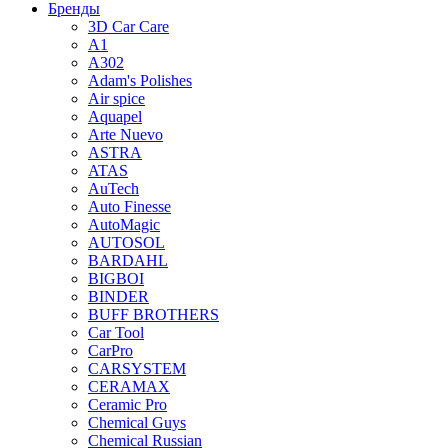
Бренды
3D Car Care
A1
A302
Adam's Polishes
Air spice
Aquapel
Arte Nuevo
ASTRA
ATAS
AuTech
Auto Finesse
AutoMagic
AUTOSOL
BARDAHL
BIGBOI
BINDER
BUFF BROTHERS
Car Tool
CarPro
CARSYSTEM
CERAMAX
Ceramic Pro
Chemical Guys
Chemical Russian