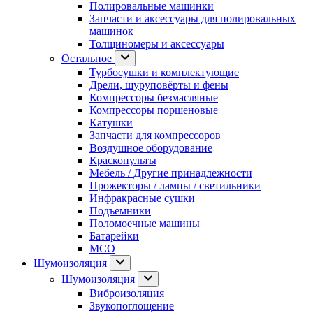
Полировальные машинки
Запчасти и аксессуары для полировальных
машинок
Толщиномеры и аксессуары
Остальное
Турбосушки и комплектующие
Дрели, шуруповёрты и фены
Компрессоры безмасляные
Компрессоры поршеновые
Катушки
Запчасти для компрессоров
Воздушное оборудование
Краскопульты
Мебель / Другие принадлежности
Прожекторы / лампы / светильники
Инфракрасные сушки
Подъемники
Поломоечные машины
Батарейки
МСО
Шумоизоляция
Шумоизоляция
Виброизоляция
Звукопоглощение