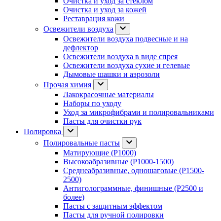
Очистка и уход за стеклом
Очистка и уход за кожей
Реставрация кожи
Освежители воздуха
Освежители воздуха подвесные и на
дефлектор
Освежители воздуха в виде спрея
Освежители воздуха сухие и гелевые
Дымовые шашки и аэрозоли
Прочая химия
Лакокрасочные материалы
Наборы по уходу
Уход за микрофибрами и полировальниками
Пасты для очистки рук
Полировка
Полировальные пасты
Матирующие (P1000)
Высокоабразивные (P1000-1500)
Среднеабразивные, одношаговые (P1500-
2500)
Антиголограммные, финишные (P2500 и
более)
Пасты с защитным эффектом
Пасты для ручной полировки