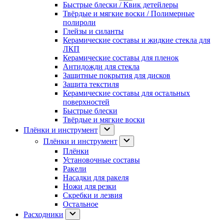
Быстрые блески / Квик детейлеры
Твёрдые и мягкие воски / Полимерные
полироли
Глейзы и силанты
Керамические составы и жидкие стекла для
ЛКП
Керамические составы для пленок
Антидожди для стекла
Защитные покрытия для дисков
Защита текстиля
Керамические составы для остальных
поверхностей
Быстрые блески
Твёрдые и мягкие воски
Плёнки и инструмент
Плёнки и инструмент
Плёнки
Установочные составы
Ракели
Насадки для ракеля
Ножи для резки
Скребки и лезвия
Остальное
Расходники