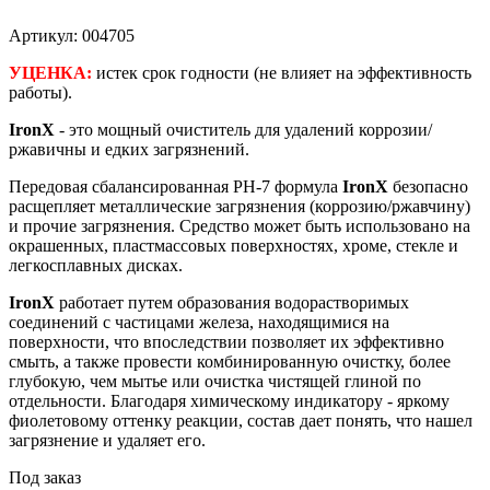
Артикул: 004705
УЦЕНКА:
истек срок годности (не влияет на эффективность
работы).
IronX
- это мощный очиститель для удалений коррозии/
ржавичны и едких загрязнений.
Передовая сбалансированная PН-7 формула
IronX
безопасно
расщепляет металлические загрязнения (коррозию/ржавчину)
и прочие загрязнения. Средство может быть использовано на
окрашенных, пластмассовых поверхностях, хроме, стекле и
легкосплавных дисках.
IronX
работает путем образования водорастворимых
соединений с частицами железа, находящимися на
поверхности, что впоследствии позволяет их эффективно
смыть, а также провести комбинированную очистку, более
глубокую, чем мытье или очистка чистящей глиной по
отдельности. Благодаря химическому индикатору - яркому
фиолетовому оттенку реакции, состав дает понять, что нашел
загрязнение и удаляет его.
Под заказ