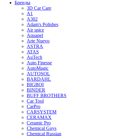
Бренды
3D Car Care
A1
A302
Adam's Polishes
Air spice
Aquapel
Arte Nuevo
ASTRA
ATAS
AuTech
Auto Finesse
AutoMagic
AUTOSOL
BARDAHL
BIGBOI
BINDER
BUFF BROTHERS
Car Tool
CarPro
CARSYSTEM
CERAMAX
Ceramic Pro
Chemical Guys
Chemical Russian