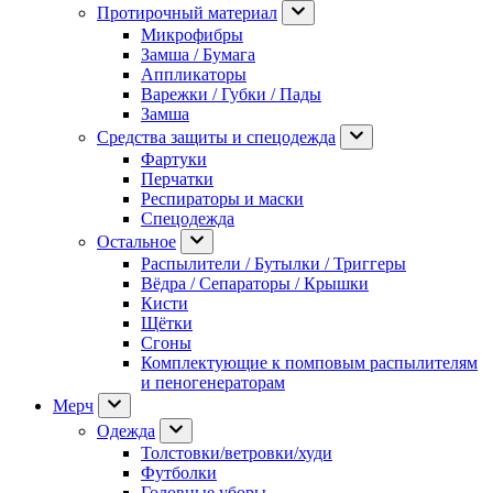
Протирочный материал
Микрофибры
Замша / Бумага
Аппликаторы
Варежки / Губки / Пады
Замша
Средства защиты и спецодежда
Фартуки
Перчатки
Респираторы и маски
Спецодежда
Остальное
Распылители / Бутылки / Триггеры
Вёдра / Сепараторы / Крышки
Кисти
Щётки
Сгоны
Комплектующие к помповым распылителям
и пеногенераторам
Мерч
Одежда
Толстовки/ветровки/худи
Футболки
Головные уборы