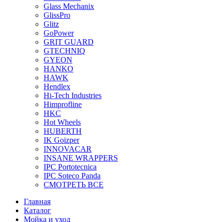
Glass Mechanix
GlissPro
Glitz
GoPower
GRIT GUARD
GTECHNIQ
GYEON
HANKO
HAWK
Hendlex
Hi-Tech Industries
Himprofline
HKC
Hot Wheels
HUBERTH
IK Goizper
INNOVACAR
INSANE WRAPPERS
IPC Portotecnica
IPC Soteco Panda
СМОТРЕТЬ ВСЕ
Главная
Каталог
Мойка и уход