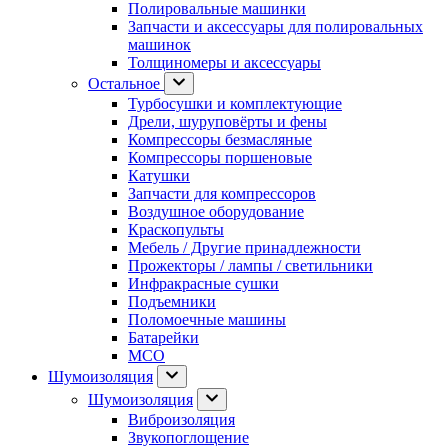
Полировальные машинки
Запчасти и аксессуары для полировальных
машинок
Толщиномеры и аксессуары
Остальное
Турбосушки и комплектующие
Дрели, шуруповёрты и фены
Компрессоры безмасляные
Компрессоры поршеновые
Катушки
Запчасти для компрессоров
Воздушное оборудование
Краскопульты
Мебель / Другие принадлежности
Прожекторы / лампы / светильники
Инфракрасные сушки
Подъемники
Поломоечные машины
Батарейки
МСО
Шумоизоляция
Шумоизоляция
Виброизоляция
Звукопоглощение