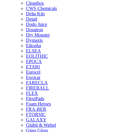
Cleanbox
CWS Chemicals
Delta Kits
Detail
Dodo Juice
Dosatron
Dry Monster
Dymaxis
Eikosha
ELSEA
EOLITHIC
EPOCA
ETARI
Eurocel
Ewocar
FARECLA
FIREBALL
FLEX
FlexiPads
Foam Heroes
FRA-BER
FTORSIC
GALAXY
Ghibli & Wirbel
Glass Gloss