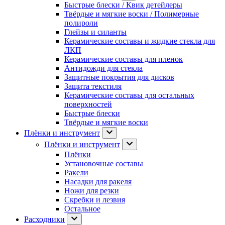
Быстрые блески / Квик детейлеры
Твёрдые и мягкие воски / Полимерные
полироли
Глейзы и силанты
Керамические составы и жидкие стекла для
ЛКП
Керамические составы для пленок
Антидожди для стекла
Защитные покрытия для дисков
Защита текстиля
Керамические составы для остальных
поверхностей
Быстрые блески
Твёрдые и мягкие воски
Плёнки и инструмент
Плёнки и инструмент
Плёнки
Установочные составы
Ракели
Насадки для ракеля
Ножи для резки
Скребки и лезвия
Остальное
Расходники