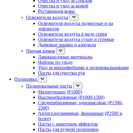
Очистка и уход за стеклом
Очистка и уход за кожей
Реставрация кожи
Освежители воздуха
Освежители воздуха подвесные и на
дефлектор
Освежители воздуха в виде спрея
Освежители воздуха сухие и гелевые
Дымовые шашки и аэрозоли
Прочая химия
Лакокрасочные материалы
Наборы по уходу
Уход за микрофибрами и полировальниками
Пасты для очистки рук
Полировка
Полировальные пасты
Матирующие (P1000)
Высокоабразивные (P1000-1500)
Среднеабразивные, одношаговые (P1500-
2500)
Антиголограммные, финишные (P2500 и
более)
Пасты с защитным эффектом
Пасты для ручной полировки