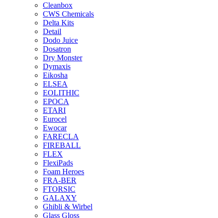
Cleanbox
CWS Chemicals
Delta Kits
Detail
Dodo Juice
Dosatron
Dry Monster
Dymaxis
Eikosha
ELSEA
EOLITHIC
EPOCA
ETARI
Eurocel
Ewocar
FARECLA
FIREBALL
FLEX
FlexiPads
Foam Heroes
FRA-BER
FTORSIC
GALAXY
Ghibli & Wirbel
Glass Gloss