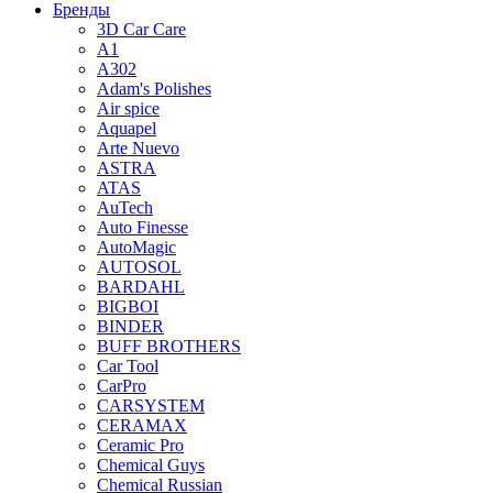
Бренды
3D Car Care
A1
A302
Adam's Polishes
Air spice
Aquapel
Arte Nuevo
ASTRA
ATAS
AuTech
Auto Finesse
AutoMagic
AUTOSOL
BARDAHL
BIGBOI
BINDER
BUFF BROTHERS
Car Tool
CarPro
CARSYSTEM
CERAMAX
Ceramic Pro
Chemical Guys
Chemical Russian