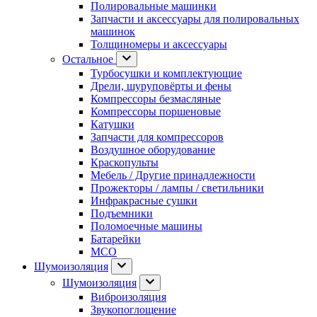
Полировальные машинки
Запчасти и аксессуары для полировальных
машинок
Толщиномеры и аксессуары
Остальное
Турбосушки и комплектующие
Дрели, шуруповёрты и фены
Компрессоры безмасляные
Компрессоры поршеновые
Катушки
Запчасти для компрессоров
Воздушное оборудование
Краскопульты
Мебель / Другие принадлежности
Прожекторы / лампы / светильники
Инфракрасные сушки
Подъемники
Поломоечные машины
Батарейки
МСО
Шумоизоляция
Шумоизоляция
Виброизоляция
Звукопоглощение