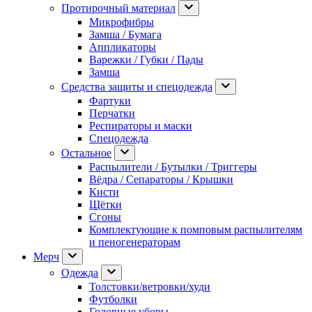
Протирочный материал
Микрофибры
Замша / Бумага
Аппликаторы
Варежки / Губки / Пады
Замша
Средства защиты и спецодежда
Фартуки
Перчатки
Респираторы и маски
Спецодежда
Остальное
Распылители / Бутылки / Триггеры
Вёдра / Сепараторы / Крышки
Кисти
Щётки
Сгоны
Комплектующие к помповым распылителям
и пеногенераторам
Мерч
Одежда
Толстовки/ветровки/худи
Футболки
Головные уборы