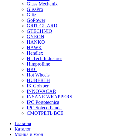
Glass Mechanix
GlissPro
Glitz
GoPower
GRIT GUARD
GTECHNIQ
GYEON
HANKO
HAWK
Hendlex
Hi-Tech Industries
Himprofline
HKC
Hot Wheels
HUBERTH
IK Goizper
INNOVACAR
INSANE WRAPPERS
IPC Portotecnica
IPC Soteco Panda
СМОТРЕТЬ ВСЕ
Главная
Каталог
Мойка и уход