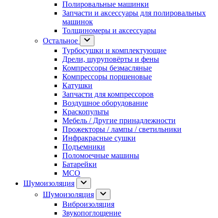
Полировальные машинки
Запчасти и аксессуары для полировальных
машинок
Толщиномеры и аксессуары
Остальное
Турбосушки и комплектующие
Дрели, шуруповёрты и фены
Компрессоры безмасляные
Компрессоры поршеновые
Катушки
Запчасти для компрессоров
Воздушное оборудование
Краскопульты
Мебель / Другие принадлежности
Прожекторы / лампы / светильники
Инфракрасные сушки
Подъемники
Поломоечные машины
Батарейки
МСО
Шумоизоляция
Шумоизоляция
Виброизоляция
Звукопоглощение