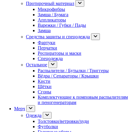
Протирочный материал
Микрофибры
Замша / Бумага
Аппликаторы
Варежки / Губки / Пады
Замша
Средства защиты и спецодежда
Фартуки
Перчатки
Респираторы и маски
Спецодежда
Остальное
Распылители / Бутылки / Триггеры
Вёдра / Сепараторы / Крышки
Кисти
Щётки
Сгоны
Комплектующие к помповым распылителям
и пеногенераторам
Мерч
Одежда
Толстовки/ветровки/худи
Футболки
Головные уборы