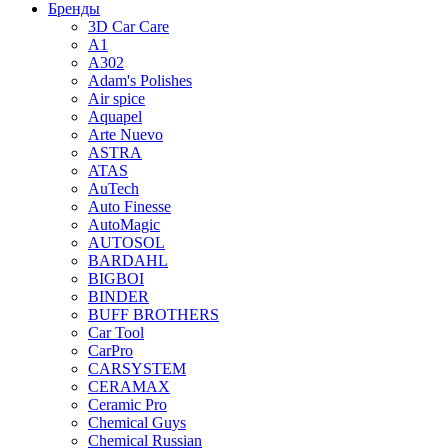
Бренды
3D Car Care
A1
A302
Adam's Polishes
Air spice
Aquapel
Arte Nuevo
ASTRA
ATAS
AuTech
Auto Finesse
AutoMagic
AUTOSOL
BARDAHL
BIGBOI
BINDER
BUFF BROTHERS
Car Tool
CarPro
CARSYSTEM
CERAMAX
Ceramic Pro
Chemical Guys
Chemical Russian