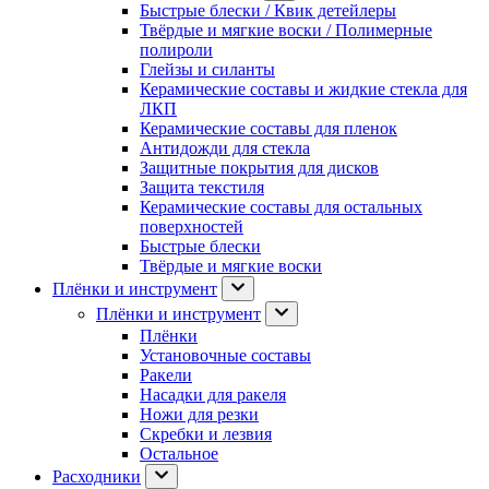
Быстрые блески / Квик детейлеры
Твёрдые и мягкие воски / Полимерные
полироли
Глейзы и силанты
Керамические составы и жидкие стекла для
ЛКП
Керамические составы для пленок
Антидожди для стекла
Защитные покрытия для дисков
Защита текстиля
Керамические составы для остальных
поверхностей
Быстрые блески
Твёрдые и мягкие воски
Плёнки и инструмент
Плёнки и инструмент
Плёнки
Установочные составы
Ракели
Насадки для ракеля
Ножи для резки
Скребки и лезвия
Остальное
Расходники