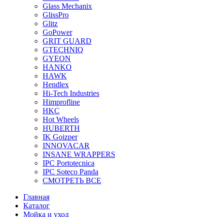
Glass Mechanix
GlissPro
Glitz
GoPower
GRIT GUARD
GTECHNIQ
GYEON
HANKO
HAWK
Hendlex
Hi-Tech Industries
Himprofline
HKC
Hot Wheels
HUBERTH
IK Goizper
INNOVACAR
INSANE WRAPPERS
IPC Portotecnica
IPC Soteco Panda
СМОТРЕТЬ ВСЕ
Главная
Каталог
Мойка и уход