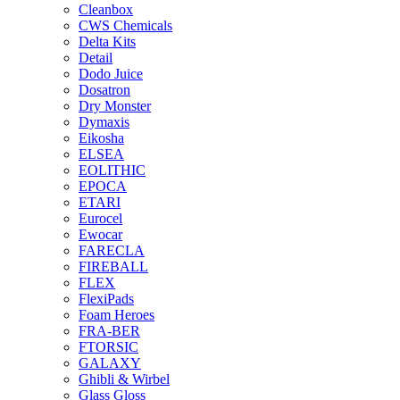
Cleanbox
CWS Chemicals
Delta Kits
Detail
Dodo Juice
Dosatron
Dry Monster
Dymaxis
Eikosha
ELSEA
EOLITHIC
EPOCA
ETARI
Eurocel
Ewocar
FARECLA
FIREBALL
FLEX
FlexiPads
Foam Heroes
FRA-BER
FTORSIC
GALAXY
Ghibli & Wirbel
Glass Gloss