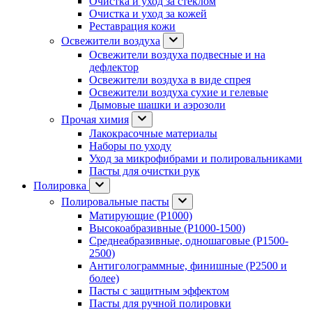
Очистка и уход за стеклом
Очистка и уход за кожей
Реставрация кожи
Освежители воздуха
Освежители воздуха подвесные и на
дефлектор
Освежители воздуха в виде спрея
Освежители воздуха сухие и гелевые
Дымовые шашки и аэрозоли
Прочая химия
Лакокрасочные материалы
Наборы по уходу
Уход за микрофибрами и полировальниками
Пасты для очистки рук
Полировка
Полировальные пасты
Матирующие (P1000)
Высокоабразивные (P1000-1500)
Среднеабразивные, одношаговые (P1500-
2500)
Антиголограммные, финишные (P2500 и
более)
Пасты с защитным эффектом
Пасты для ручной полировки