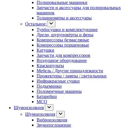
Полировальные машинки
Запчасти и аксессуары для полировальных
машинок
Толщиномеры и аксессуары
Остальное
Турбосушки и комплектующие
Дрели, шуруповёрты и фены
Компрессоры безмасляные
Компрессоры поршеновые
Катушки
Запчасти для компрессоров
Воздушное оборудование
Краскопульты
Мебель / Другие принадлежности
Прожекторы / лампы / светильники
Инфракрасные сушки
Подъемники
Поломоечные машины
Батарейки
МСО
Шумоизоляция
Шумоизоляция
Виброизоляция
Звукопоглощение