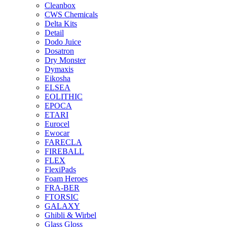
Cleanbox
CWS Chemicals
Delta Kits
Detail
Dodo Juice
Dosatron
Dry Monster
Dymaxis
Eikosha
ELSEA
EOLITHIC
EPOCA
ETARI
Eurocel
Ewocar
FARECLA
FIREBALL
FLEX
FlexiPads
Foam Heroes
FRA-BER
FTORSIC
GALAXY
Ghibli & Wirbel
Glass Gloss