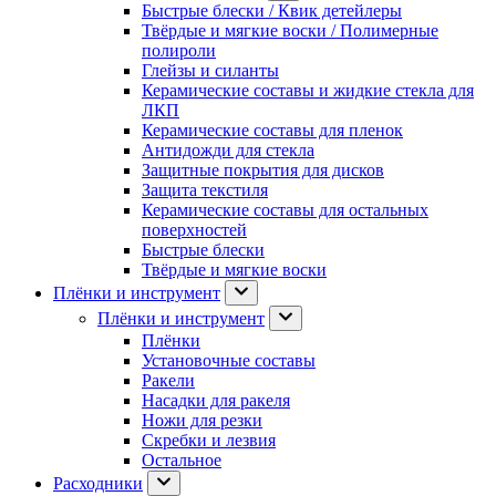
Быстрые блески / Квик детейлеры
Твёрдые и мягкие воски / Полимерные
полироли
Глейзы и силанты
Керамические составы и жидкие стекла для
ЛКП
Керамические составы для пленок
Антидожди для стекла
Защитные покрытия для дисков
Защита текстиля
Керамические составы для остальных
поверхностей
Быстрые блески
Твёрдые и мягкие воски
Плёнки и инструмент
Плёнки и инструмент
Плёнки
Установочные составы
Ракели
Насадки для ракеля
Ножи для резки
Скребки и лезвия
Остальное
Расходники