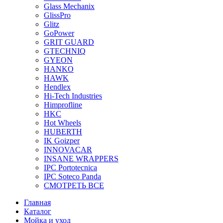
Glass Mechanix
GlissPro
Glitz
GoPower
GRIT GUARD
GTECHNIQ
GYEON
HANKO
HAWK
Hendlex
Hi-Tech Industries
Himprofline
HKC
Hot Wheels
HUBERTH
IK Goizper
INNOVACAR
INSANE WRAPPERS
IPC Portotecnica
IPC Soteco Panda
СМОТРЕТЬ ВСЕ
Главная
Каталог
Мойка и уход