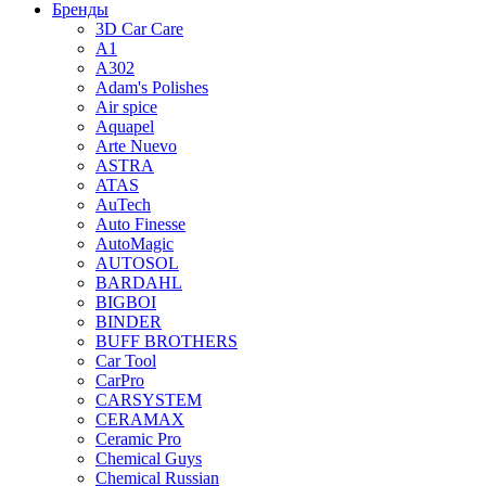
Бренды
3D Car Care
A1
A302
Adam's Polishes
Air spice
Aquapel
Arte Nuevo
ASTRA
ATAS
AuTech
Auto Finesse
AutoMagic
AUTOSOL
BARDAHL
BIGBOI
BINDER
BUFF BROTHERS
Car Tool
CarPro
CARSYSTEM
CERAMAX
Ceramic Pro
Chemical Guys
Chemical Russian