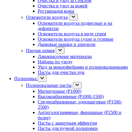
Очистка и уход за стеклом
Очистка и уход за кожей
Реставрация кожи
Освежители воздуха
Освежители воздуха подвесные и на
дефлектор
Освежители воздуха в виде спрея
Освежители воздуха сухие и гелевые
Дымовые шашки и аэрозоли
Прочая химия
Лакокрасочные материалы
Наборы по уходу
Уход за микрофибрами и полировальниками
Пасты для очистки рук
Полировка
Полировальные пасты
Матирующие (P1000)
Высокоабразивные (P1000-1500)
Среднеабразивные, одношаговые (P1500-
2500)
Антиголограммные, финишные (P2500 и
более)
Пасты с защитным эффектом
Пасты для ручной полировки