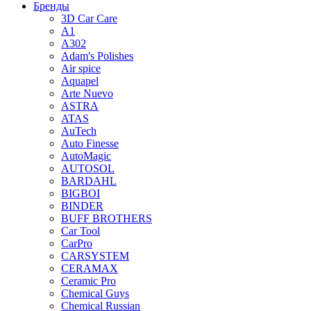
Бренды
3D Car Care
A1
A302
Adam's Polishes
Air spice
Aquapel
Arte Nuevo
ASTRA
ATAS
AuTech
Auto Finesse
AutoMagic
AUTOSOL
BARDAHL
BIGBOI
BINDER
BUFF BROTHERS
Car Tool
CarPro
CARSYSTEM
CERAMAX
Ceramic Pro
Chemical Guys
Chemical Russian