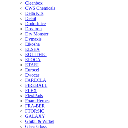
Cleanbox
CWS Chemicals
Delta Kits
Detail
Dodo Juice
Dosatron
Dry Monster
Dymaxis
Eikosha
ELSEA
EOLITHIC
EPOCA
ETARI
Eurocel
Ewocar
FARECLA
FIREBALL
FLEX
FlexiPads
Foam Heroes
FRA-BER
FTORSIC
GALAXY
Ghibli & Wirbel
Glass Gloss