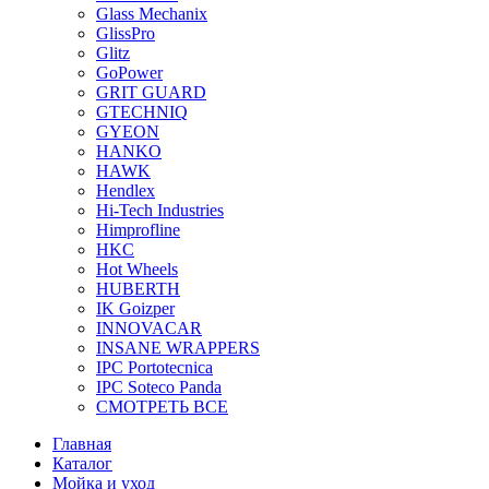
Glass Mechanix
GlissPro
Glitz
GoPower
GRIT GUARD
GTECHNIQ
GYEON
HANKO
HAWK
Hendlex
Hi-Tech Industries
Himprofline
HKC
Hot Wheels
HUBERTH
IK Goizper
INNOVACAR
INSANE WRAPPERS
IPC Portotecnica
IPC Soteco Panda
СМОТРЕТЬ ВСЕ
Главная
Каталог
Мойка и уход