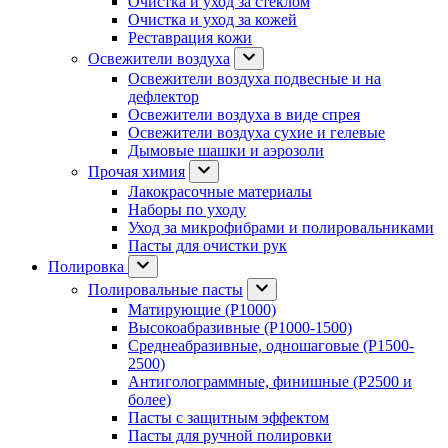
Очистка и уход за стеклом
Очистка и уход за кожей
Реставрация кожи
Освежители воздуха
Освежители воздуха подвесные и на
дефлектор
Освежители воздуха в виде спрея
Освежители воздуха сухие и гелевые
Дымовые шашки и аэрозоли
Прочая химия
Лакокрасочные материалы
Наборы по уходу
Уход за микрофибрами и полировальниками
Пасты для очистки рук
Полировка
Полировальные пасты
Матирующие (P1000)
Высокоабразивные (P1000-1500)
Среднеабразивные, одношаговые (P1500-
2500)
Антиголограммные, финишные (P2500 и
более)
Пасты с защитным эффектом
Пасты для ручной полировки