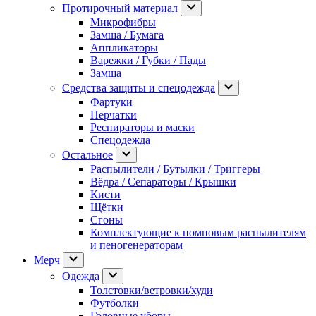
Протирочный материал
Микрофибры
Замша / Бумага
Аппликаторы
Варежки / Губки / Пады
Замша
Средства защиты и спецодежда
Фартуки
Перчатки
Респираторы и маски
Спецодежда
Остальное
Распылители / Бутылки / Триггеры
Вёдра / Сепараторы / Крышки
Кисти
Щётки
Сгоны
Комплектующие к помповым распылителям
и пеногенераторам
Мерч
Одежда
Толстовки/ветровки/худи
Футболки
Головные уборы