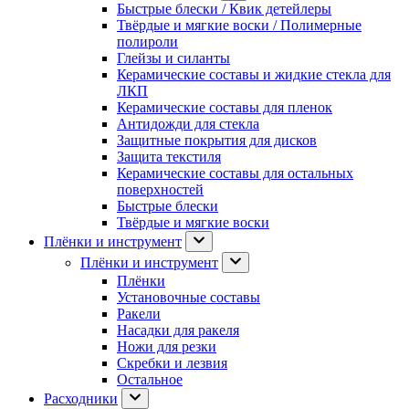
Быстрые блески / Квик детейлеры
Твёрдые и мягкие воски / Полимерные
полироли
Глейзы и силанты
Керамические составы и жидкие стекла для
ЛКП
Керамические составы для пленок
Антидожди для стекла
Защитные покрытия для дисков
Защита текстиля
Керамические составы для остальных
поверхностей
Быстрые блески
Твёрдые и мягкие воски
Плёнки и инструмент
Плёнки и инструмент
Плёнки
Установочные составы
Ракели
Насадки для ракеля
Ножи для резки
Скребки и лезвия
Остальное
Расходники