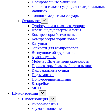
Полировальные машинки
Запчасти и аксессуары для полировальных
машинок
Толщиномеры и аксессуары
Остальное
Турбосушки и комплектующие
Дрели, шуруповёрты и фены
Компрессоры безмасляные
Компрессоры поршеновые
Катушки
Запчасти для компрессоров
Воздушное оборудование
Краскопульты
Мебель / Другие принадлежности
Прожекторы / лампы / светильники
Инфракрасные сушки
Подъемники
Поломоечные машины
Батарейки
МСО
Шумоизоляция
Шумоизоляция
Виброизоляция
Звукопоглощение