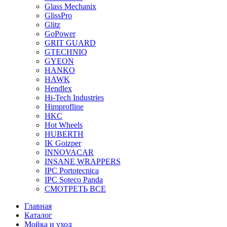
Glass Mechanix
GlissPro
Glitz
GoPower
GRIT GUARD
GTECHNIQ
GYEON
HANKO
HAWK
Hendlex
Hi-Tech Industries
Himprofline
HKC
Hot Wheels
HUBERTH
IK Goizper
INNOVACAR
INSANE WRAPPERS
IPC Portotecnica
IPC Soteco Panda
СМОТРЕТЬ ВСЕ
Главная
Каталог
Мойка и уход