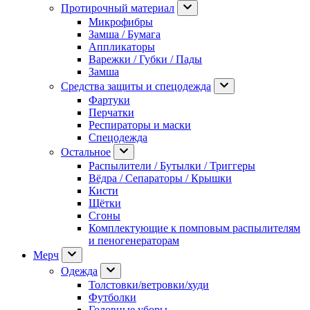
Протирочный материал
Микрофибры
Замша / Бумага
Аппликаторы
Варежки / Губки / Пады
Замша
Средства защиты и спецодежда
Фартуки
Перчатки
Респираторы и маски
Спецодежда
Остальное
Распылители / Бутылки / Триггеры
Вёдра / Сепараторы / Крышки
Кисти
Щётки
Сгоны
Комплектующие к помповым распылителям
и пеногенераторам
Мерч
Одежда
Толстовки/ветровки/худи
Футболки
Головные уборы