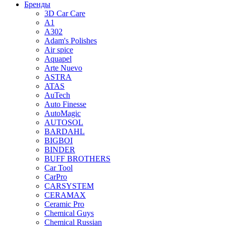
Бренды
3D Car Care
A1
A302
Adam's Polishes
Air spice
Aquapel
Arte Nuevo
ASTRA
ATAS
AuTech
Auto Finesse
AutoMagic
AUTOSOL
BARDAHL
BIGBOI
BINDER
BUFF BROTHERS
Car Tool
CarPro
CARSYSTEM
CERAMAX
Ceramic Pro
Chemical Guys
Chemical Russian