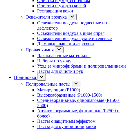
Очистка и уход за стеклом
Очистка и уход за кожей
Реставрация кожи
Освежители воздуха
Освежители воздуха подвесные и на
дефлектор
Освежители воздуха в виде спрея
Освежители воздуха сухие и гелевые
Дымовые шашки и аэрозоли
Прочая химия
Лакокрасочные материалы
Наборы по уходу
Уход за микрофибрами и полировальниками
Пасты для очистки рук
Полировка
Полировальные пасты
Матирующие (P1000)
Высокоабразивные (P1000-1500)
Среднеабразивные, одношаговые (P1500-
2500)
Антиголограммные, финишные (P2500 и
более)
Пасты с защитным эффектом
Пасты для ручной полировки