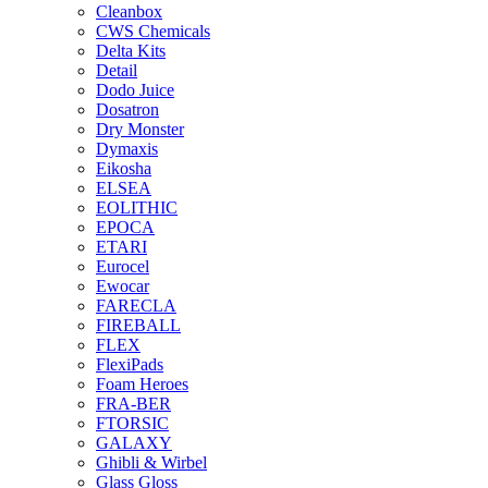
Cleanbox
CWS Chemicals
Delta Kits
Detail
Dodo Juice
Dosatron
Dry Monster
Dymaxis
Eikosha
ELSEA
EOLITHIC
EPOCA
ETARI
Eurocel
Ewocar
FARECLA
FIREBALL
FLEX
FlexiPads
Foam Heroes
FRA-BER
FTORSIC
GALAXY
Ghibli & Wirbel
Glass Gloss