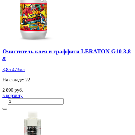
Очиститель клея и граффити LERATON G10 3,8
л
3,8л
473мл
На складе: 22
2 890 руб.
в корзину