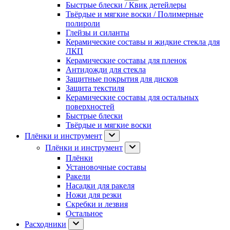
Быстрые блески / Квик детейлеры
Твёрдые и мягкие воски / Полимерные
полироли
Глейзы и силанты
Керамические составы и жидкие стекла для
ЛКП
Керамические составы для пленок
Антидожди для стекла
Защитные покрытия для дисков
Защита текстиля
Керамические составы для остальных
поверхностей
Быстрые блески
Твёрдые и мягкие воски
Плёнки и инструмент
Плёнки и инструмент
Плёнки
Установочные составы
Ракели
Насадки для ракеля
Ножи для резки
Скребки и лезвия
Остальное
Расходники