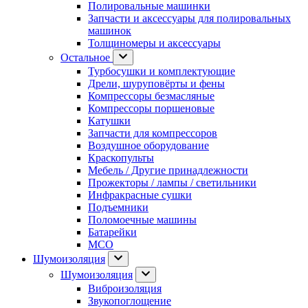
Полировальные машинки
Запчасти и аксессуары для полировальных
машинок
Толщиномеры и аксессуары
Остальное
Турбосушки и комплектующие
Дрели, шуруповёрты и фены
Компрессоры безмасляные
Компрессоры поршеновые
Катушки
Запчасти для компрессоров
Воздушное оборудование
Краскопульты
Мебель / Другие принадлежности
Прожекторы / лампы / светильники
Инфракрасные сушки
Подъемники
Поломоечные машины
Батарейки
МСО
Шумоизоляция
Шумоизоляция
Виброизоляция
Звукопоглощение