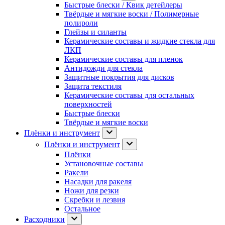
Быстрые блески / Квик детейлеры
Твёрдые и мягкие воски / Полимерные
полироли
Глейзы и силанты
Керамические составы и жидкие стекла для
ЛКП
Керамические составы для пленок
Антидожди для стекла
Защитные покрытия для дисков
Защита текстиля
Керамические составы для остальных
поверхностей
Быстрые блески
Твёрдые и мягкие воски
Плёнки и инструмент
Плёнки и инструмент
Плёнки
Установочные составы
Ракели
Насадки для ракеля
Ножи для резки
Скребки и лезвия
Остальное
Расходники