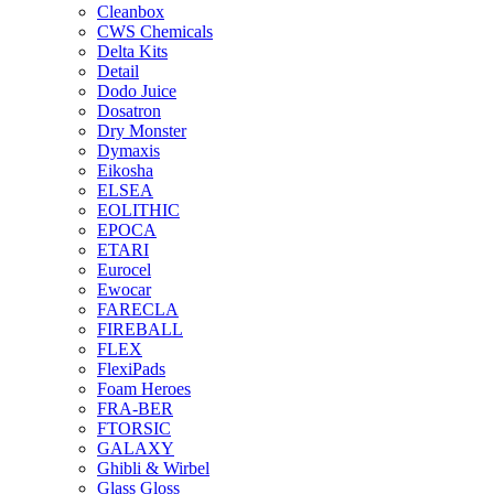
Cleanbox
CWS Chemicals
Delta Kits
Detail
Dodo Juice
Dosatron
Dry Monster
Dymaxis
Eikosha
ELSEA
EOLITHIC
EPOCA
ETARI
Eurocel
Ewocar
FARECLA
FIREBALL
FLEX
FlexiPads
Foam Heroes
FRA-BER
FTORSIC
GALAXY
Ghibli & Wirbel
Glass Gloss