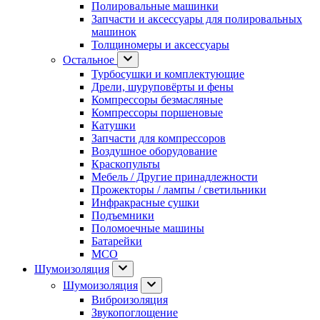
Полировальные машинки
Запчасти и аксессуары для полировальных
машинок
Толщиномеры и аксессуары
Остальное
Турбосушки и комплектующие
Дрели, шуруповёрты и фены
Компрессоры безмасляные
Компрессоры поршеновые
Катушки
Запчасти для компрессоров
Воздушное оборудование
Краскопульты
Мебель / Другие принадлежности
Прожекторы / лампы / светильники
Инфракрасные сушки
Подъемники
Поломоечные машины
Батарейки
МСО
Шумоизоляция
Шумоизоляция
Виброизоляция
Звукопоглощение