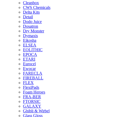
Cleanbox
CWS Chemicals
Delta Kits
Detail
Dodo Juice
Dosatron
Dry Monster
Dymaxis
Eikosha
ELSEA
EOLITHIC
EPOCA
ETARI
Eurocel
Ewocar
FARECLA
FIREBALL
FLEX
FlexiPads
Foam Heroes
FRA-BER
FTORSIC
GALAXY
Ghibli & Wirbel
Glass Gloss