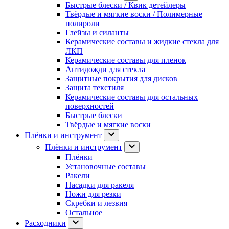
Быстрые блески / Квик детейлеры
Твёрдые и мягкие воски / Полимерные
полироли
Глейзы и силанты
Керамические составы и жидкие стекла для
ЛКП
Керамические составы для пленок
Антидожди для стекла
Защитные покрытия для дисков
Защита текстиля
Керамические составы для остальных
поверхностей
Быстрые блески
Твёрдые и мягкие воски
Плёнки и инструмент
Плёнки и инструмент
Плёнки
Установочные составы
Ракели
Насадки для ракеля
Ножи для резки
Скребки и лезвия
Остальное
Расходники