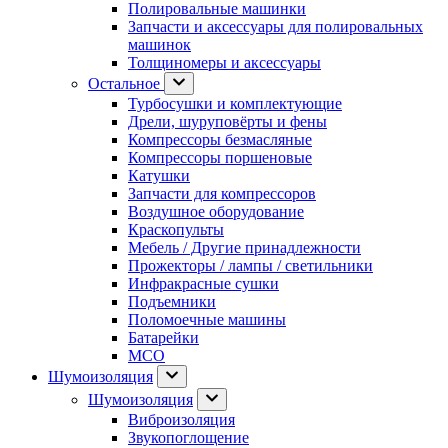
Полировальные машинки
Запчасти и аксессуары для полировальных
машинок
Толщиномеры и аксессуары
Остальное
Турбосушки и комплектующие
Дрели, шуруповёрты и фены
Компрессоры безмасляные
Компрессоры поршеновые
Катушки
Запчасти для компрессоров
Воздушное оборудование
Краскопульты
Мебель / Другие принадлежности
Прожекторы / лампы / светильники
Инфракрасные сушки
Подъемники
Поломоечные машины
Батарейки
МСО
Шумоизоляция
Шумоизоляция
Виброизоляция
Звукопоглощение