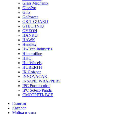
Glass Mechanix
GlissPro
Glitz
GoPower
GRIT GUARD
GTECHNIQ
GYEON
HANKO
HAWK
Hendlex
Hi-Tech Industries
Himprofline
HKC
Hot Wheels
HUBERTH
IK Goizper
INNOVACAR
INSANE WRAPPERS
IPC Portotecnica
IPC Soteco Panda
СМОТРЕТЬ ВСЕ
Главная
Каталог
Мойка и уход