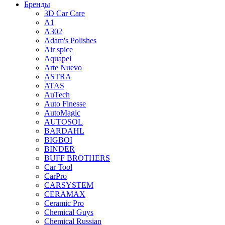
Бренды
3D Car Care
A1
A302
Adam's Polishes
Air spice
Aquapel
Arte Nuevo
ASTRA
ATAS
AuTech
Auto Finesse
AutoMagic
AUTOSOL
BARDAHL
BIGBOI
BINDER
BUFF BROTHERS
Car Tool
CarPro
CARSYSTEM
CERAMAX
Ceramic Pro
Chemical Guys
Chemical Russian