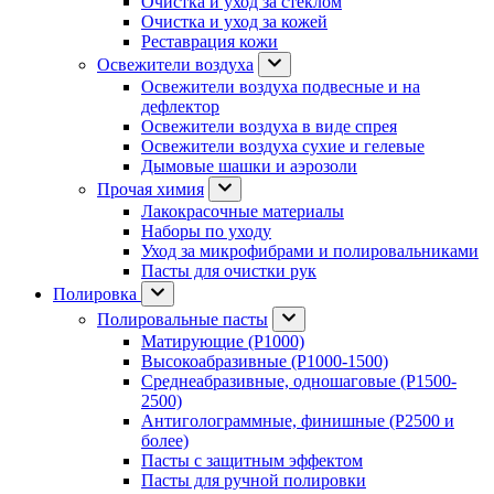
Очистка и уход за стеклом
Очистка и уход за кожей
Реставрация кожи
Освежители воздуха
Освежители воздуха подвесные и на
дефлектор
Освежители воздуха в виде спрея
Освежители воздуха сухие и гелевые
Дымовые шашки и аэрозоли
Прочая химия
Лакокрасочные материалы
Наборы по уходу
Уход за микрофибрами и полировальниками
Пасты для очистки рук
Полировка
Полировальные пасты
Матирующие (P1000)
Высокоабразивные (P1000-1500)
Среднеабразивные, одношаговые (P1500-
2500)
Антиголограммные, финишные (P2500 и
более)
Пасты с защитным эффектом
Пасты для ручной полировки