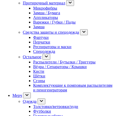
Протирочный материал
Микрофибры
Замша / Бумага
Аппликаторы
Варежки / Губки / Пады
Замша
Средства защиты и спецодежда
Фартуки
Перчатки
Респираторы и маски
Спецодежда
Остальное
Распылители / Бутылки / Триггеры
Вёдра / Сепараторы / Крышки
Кисти
Щётки
Сгоны
Комплектующие к помповым распылителям
и пеногенераторам
Мерч
Одежда
Толстовки/ветровки/худи
Футболки
Головные уборы