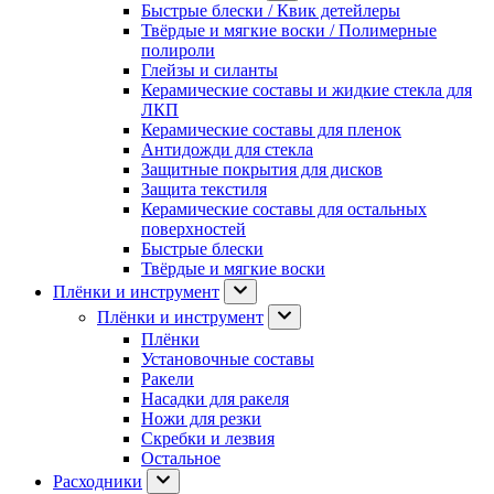
Быстрые блески / Квик детейлеры
Твёрдые и мягкие воски / Полимерные
полироли
Глейзы и силанты
Керамические составы и жидкие стекла для
ЛКП
Керамические составы для пленок
Антидожди для стекла
Защитные покрытия для дисков
Защита текстиля
Керамические составы для остальных
поверхностей
Быстрые блески
Твёрдые и мягкие воски
Плёнки и инструмент
Плёнки и инструмент
Плёнки
Установочные составы
Ракели
Насадки для ракеля
Ножи для резки
Скребки и лезвия
Остальное
Расходники