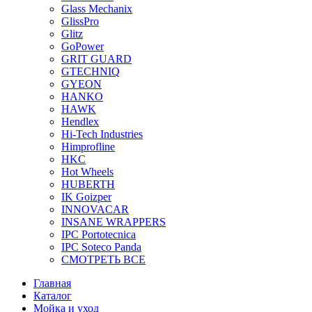
Glass Mechanix
GlissPro
Glitz
GoPower
GRIT GUARD
GTECHNIQ
GYEON
HANKO
HAWK
Hendlex
Hi-Tech Industries
Himprofline
HKC
Hot Wheels
HUBERTH
IK Goizper
INNOVACAR
INSANE WRAPPERS
IPC Portotecnica
IPC Soteco Panda
СМОТРЕТЬ ВСЕ
Главная
Каталог
Мойка и уход