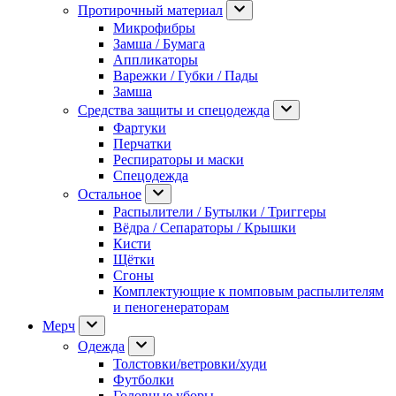
Протирочный материал
Микрофибры
Замша / Бумага
Аппликаторы
Варежки / Губки / Пады
Замша
Средства защиты и спецодежда
Фартуки
Перчатки
Респираторы и маски
Спецодежда
Остальное
Распылители / Бутылки / Триггеры
Вёдра / Сепараторы / Крышки
Кисти
Щётки
Сгоны
Комплектующие к помповым распылителям
и пеногенераторам
Мерч
Одежда
Толстовки/ветровки/худи
Футболки
Головные уборы