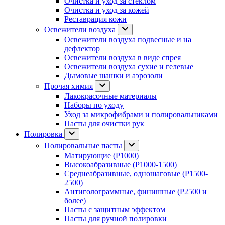
Очистка и уход за стеклом
Очистка и уход за кожей
Реставрация кожи
Освежители воздуха
Освежители воздуха подвесные и на
дефлектор
Освежители воздуха в виде спрея
Освежители воздуха сухие и гелевые
Дымовые шашки и аэрозоли
Прочая химия
Лакокрасочные материалы
Наборы по уходу
Уход за микрофибрами и полировальниками
Пасты для очистки рук
Полировка
Полировальные пасты
Матирующие (P1000)
Высокоабразивные (P1000-1500)
Среднеабразивные, одношаговые (P1500-
2500)
Антиголограммные, финишные (P2500 и
более)
Пасты с защитным эффектом
Пасты для ручной полировки