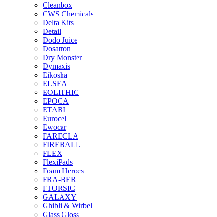
Cleanbox
CWS Chemicals
Delta Kits
Detail
Dodo Juice
Dosatron
Dry Monster
Dymaxis
Eikosha
ELSEA
EOLITHIC
EPOCA
ETARI
Eurocel
Ewocar
FARECLA
FIREBALL
FLEX
FlexiPads
Foam Heroes
FRA-BER
FTORSIC
GALAXY
Ghibli & Wirbel
Glass Gloss