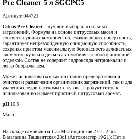
Pre Cleaner 5 л SGCPC5
Артикул: 044721
Citrus Pre Cleaner
– лучший выбор
для сильных
загрязнений
.
Формула на основе цитрусовых масел и
соответствующих компонентов, смачивающих поверхность,
гарантирует непревзойденную очищающую способность,
сохраняя при этом максимальную безопасность деликатных
элементов кузова и дисков автомобиля
с любой финишной
отделкой
.
Состав не содержит гидроксида натрия/калия и
легко биоразлагаем.
Может использоваться как на стадии предварительной
очистки и размягчения органических загрязнений, так и для
удаления следов насекомых с кузова. Продукт готов к
использованию и имеет приятный цитрусовый аромат.
pH
10.5
Мало
На складе самовывоза 1-ая Мытищинская 27с1: 2 шт.
В магазине Ташкентская 28с1 (Автокластер 19/21): Нет в