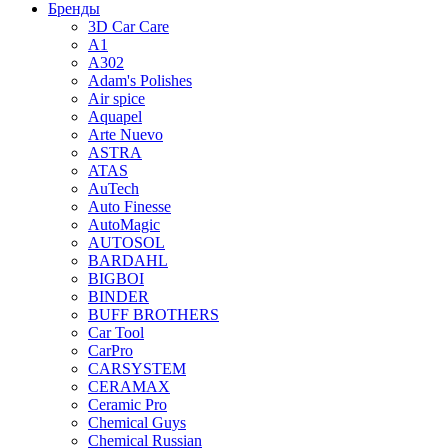
Бренды
3D Car Care
A1
A302
Adam's Polishes
Air spice
Aquapel
Arte Nuevo
ASTRA
ATAS
AuTech
Auto Finesse
AutoMagic
AUTOSOL
BARDAHL
BIGBOI
BINDER
BUFF BROTHERS
Car Tool
CarPro
CARSYSTEM
CERAMAX
Ceramic Pro
Chemical Guys
Chemical Russian