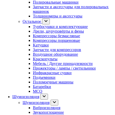
Полировальные машинки
Запчасти и аксессуары для полировальных
машинок
Толщиномеры и аксессуары
Остальное
Турбосушки и комплектующие
Дрели, шуруповёрты и фены
Компрессоры безмасляные
Компрессоры поршеновые
Катушки
Запчасти для компрессоров
Воздушное оборудование
Краскопульты
Мебель / Другие принадлежности
Прожекторы / лампы / светильники
Инфракрасные сушки
Подъемники
Поломоечные машины
Батарейки
МСО
Шумоизоляция
Шумоизоляция
Виброизоляция
Звукопоглощение