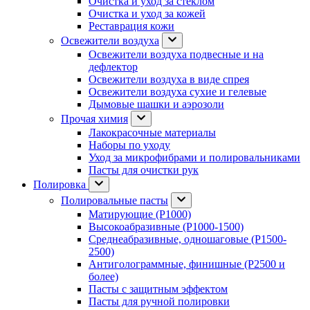
Очистка и уход за стеклом
Очистка и уход за кожей
Реставрация кожи
Освежители воздуха
Освежители воздуха подвесные и на
дефлектор
Освежители воздуха в виде спрея
Освежители воздуха сухие и гелевые
Дымовые шашки и аэрозоли
Прочая химия
Лакокрасочные материалы
Наборы по уходу
Уход за микрофибрами и полировальниками
Пасты для очистки рук
Полировка
Полировальные пасты
Матирующие (P1000)
Высокоабразивные (P1000-1500)
Среднеабразивные, одношаговые (P1500-
2500)
Антиголограммные, финишные (P2500 и
более)
Пасты с защитным эффектом
Пасты для ручной полировки