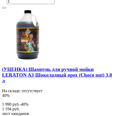
(УЦЕНКА) Шампунь для ручной мойки
LERATON A3 Шоколадный орех (Choco nut) 3,8
л
На складе: отсутствует
40%
1 990 руб.
-40%
1 194 руб.
лист ожидания