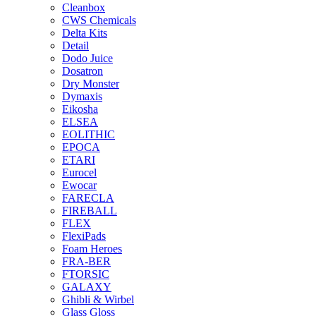
Cleanbox
CWS Chemicals
Delta Kits
Detail
Dodo Juice
Dosatron
Dry Monster
Dymaxis
Eikosha
ELSEA
EOLITHIC
EPOCA
ETARI
Eurocel
Ewocar
FARECLA
FIREBALL
FLEX
FlexiPads
Foam Heroes
FRA-BER
FTORSIC
GALAXY
Ghibli & Wirbel
Glass Gloss