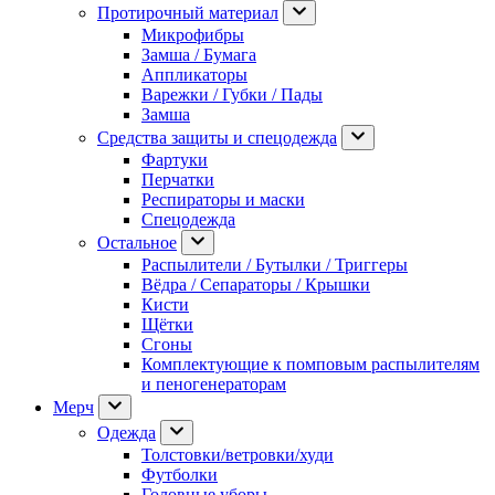
Протирочный материал
Микрофибры
Замша / Бумага
Аппликаторы
Варежки / Губки / Пады
Замша
Средства защиты и спецодежда
Фартуки
Перчатки
Респираторы и маски
Спецодежда
Остальное
Распылители / Бутылки / Триггеры
Вёдра / Сепараторы / Крышки
Кисти
Щётки
Сгоны
Комплектующие к помповым распылителям
и пеногенераторам
Мерч
Одежда
Толстовки/ветровки/худи
Футболки
Головные уборы