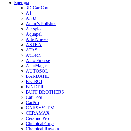
Бренды
3D Car Care
A1
A302
Adam's Polishes
Air spice
Aquapel
Arte Nuevo
ASTRA
ATAS
AuTech
Auto Finesse
AutoMagic
AUTOSOL
BARDAHL
BIGBOI
BINDER
BUFF BROTHERS
Car Tool
CarPro
CARSYSTEM
CERAMAX
Ceramic Pro
Chemical Guys
Chemical Russian