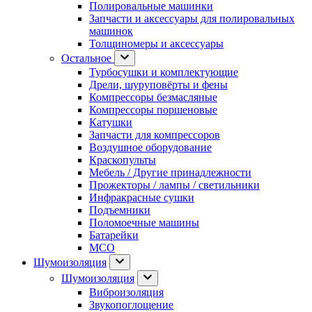
Полировальные машинки
Запчасти и аксессуары для полировальных
машинок
Толщиномеры и аксессуары
Остальное
Турбосушки и комплектующие
Дрели, шуруповёрты и фены
Компрессоры безмасляные
Компрессоры поршеновые
Катушки
Запчасти для компрессоров
Воздушное оборудование
Краскопульты
Мебель / Другие принадлежности
Прожекторы / лампы / светильники
Инфракрасные сушки
Подъемники
Поломоечные машины
Батарейки
МСО
Шумоизоляция
Шумоизоляция
Виброизоляция
Звукопоглощение