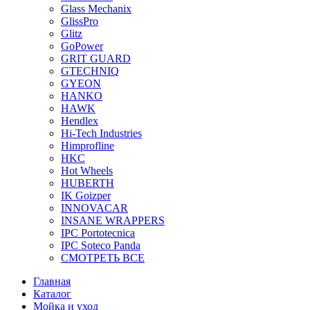
Glass Mechanix
GlissPro
Glitz
GoPower
GRIT GUARD
GTECHNIQ
GYEON
HANKO
HAWK
Hendlex
Hi-Tech Industries
Himprofline
HKC
Hot Wheels
HUBERTH
IK Goizper
INNOVACAR
INSANE WRAPPERS
IPC Portotecnica
IPC Soteco Panda
СМОТРЕТЬ ВСЕ
Главная
Каталог
Мойка и уход