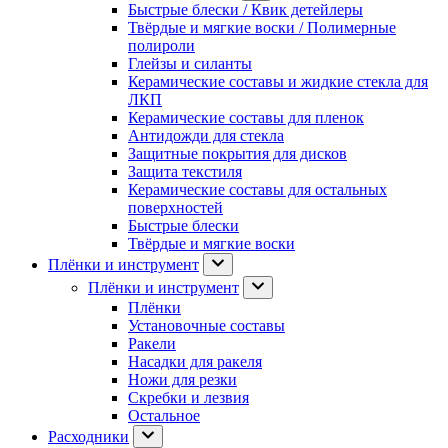
Быстрые блески / Квик детейлеры
Твёрдые и мягкие воски / Полимерные
полироли
Глейзы и силанты
Керамические составы и жидкие стекла для
ЛКП
Керамические составы для пленок
Антидожди для стекла
Защитные покрытия для дисков
Защита текстиля
Керамические составы для остальных
поверхностей
Быстрые блески
Твёрдые и мягкие воски
Плёнки и инструмент
Плёнки и инструмент
Плёнки
Установочные составы
Ракели
Насадки для ракеля
Ножи для резки
Скребки и лезвия
Остальное
Расходники