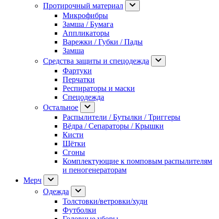
Протирочный материал
Микрофибры
Замша / Бумага
Аппликаторы
Варежки / Губки / Пады
Замша
Средства защиты и спецодежда
Фартуки
Перчатки
Респираторы и маски
Спецодежда
Остальное
Распылители / Бутылки / Триггеры
Вёдра / Сепараторы / Крышки
Кисти
Щётки
Сгоны
Комплектующие к помповым распылителям
и пеногенераторам
Мерч
Одежда
Толстовки/ветровки/худи
Футболки
Головные уборы