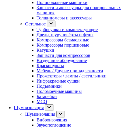
Полировальные машинки
Запчасти и аксессуары для полировальных
машинок
Толщиномеры и аксессуары
Остальное
Турбосушки и комплектующие
Дрели, шуруповёрты и фены
Компрессоры безмасляные
Компрессоры поршеновые
Катушки
Запчасти для компрессоров
Воздушное оборудование
Краскопульты
Мебель / Другие принадлежности
Прожекторы / лампы / светильники
Инфракрасные сушки
Подъемники
Поломоечные машины
Батарейки
МСО
Шумоизоляция
Шумоизоляция
Виброизоляция
Звукопоглощение