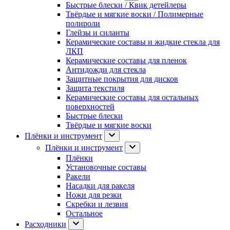
Быстрые блески / Квик детейлеры
Твёрдые и мягкие воски / Полимерные
полироли
Глейзы и силанты
Керамические составы и жидкие стекла для
ЛКП
Керамические составы для пленок
Антидожди для стекла
Защитные покрытия для дисков
Защита текстиля
Керамические составы для остальных
поверхностей
Быстрые блески
Твёрдые и мягкие воски
Плёнки и инструмент
Плёнки и инструмент
Плёнки
Установочные составы
Ракели
Насадки для ракеля
Ножи для резки
Скребки и лезвия
Остальное
Расходники