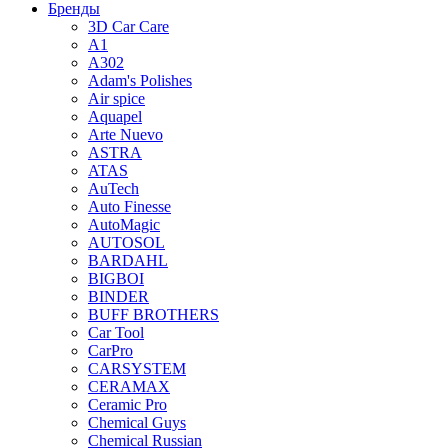
Бренды
3D Car Care
A1
A302
Adam's Polishes
Air spice
Aquapel
Arte Nuevo
ASTRA
ATAS
AuTech
Auto Finesse
AutoMagic
AUTOSOL
BARDAHL
BIGBOI
BINDER
BUFF BROTHERS
Car Tool
CarPro
CARSYSTEM
CERAMAX
Ceramic Pro
Chemical Guys
Chemical Russian