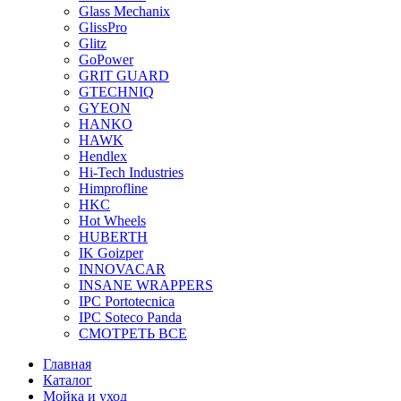
Glass Mechanix
GlissPro
Glitz
GoPower
GRIT GUARD
GTECHNIQ
GYEON
HANKO
HAWK
Hendlex
Hi-Tech Industries
Himprofline
HKC
Hot Wheels
HUBERTH
IK Goizper
INNOVACAR
INSANE WRAPPERS
IPC Portotecnica
IPC Soteco Panda
СМОТРЕТЬ ВСЕ
Главная
Каталог
Мойка и уход