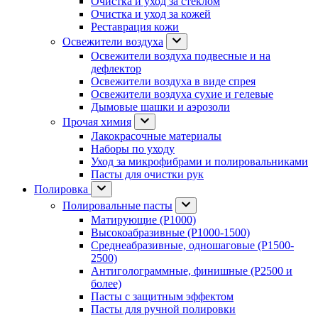
Очистка и уход за стеклом
Очистка и уход за кожей
Реставрация кожи
Освежители воздуха
Освежители воздуха подвесные и на
дефлектор
Освежители воздуха в виде спрея
Освежители воздуха сухие и гелевые
Дымовые шашки и аэрозоли
Прочая химия
Лакокрасочные материалы
Наборы по уходу
Уход за микрофибрами и полировальниками
Пасты для очистки рук
Полировка
Полировальные пасты
Матирующие (P1000)
Высокоабразивные (P1000-1500)
Среднеабразивные, одношаговые (P1500-
2500)
Антиголограммные, финишные (P2500 и
более)
Пасты с защитным эффектом
Пасты для ручной полировки