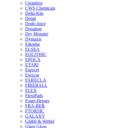
Cleanbox
CWS Chemicals
Delta Kits
Detail
Dodo Juice
Dosatron
Dry Monster
Dymaxis
Eikosha
ELSEA
EOLITHIC
EPOCA
ETARI
Eurocel
Ewocar
FARECLA
FIREBALL
FLEX
FlexiPads
Foam Heroes
FRA-BER
FTORSIC
GALAXY
Ghibli & Wirbel
Glass Gloss