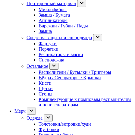
Протирочный материал
Микрофибры
Замша / Бумага
Аппликаторы
Варежки / Губки / Пады
Замша
Средства защиты и спецодежда
Фартуки
Перчатки
Респираторы и маски
Спецодежда
Остальное
Распылители / Бутылки / Триггеры
Вёдра / Сепараторы / Крышки
Кисти
Щётки
Сгоны
Комплектующие к помповым распылителям
и пеногенераторам
Мерч
Одежда
Толстовки/ветровки/худи
Футболки
Головные уборы