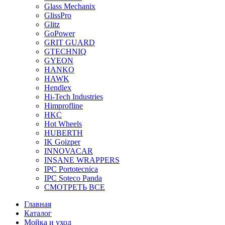
Glass Mechanix
GlissPro
Glitz
GoPower
GRIT GUARD
GTECHNIQ
GYEON
HANKO
HAWK
Hendlex
Hi-Tech Industries
Himprofline
HKC
Hot Wheels
HUBERTH
IK Goizper
INNOVACAR
INSANE WRAPPERS
IPC Portotecnica
IPC Soteco Panda
СМОТРЕТЬ ВСЕ
Главная
Каталог
Мойка и уход