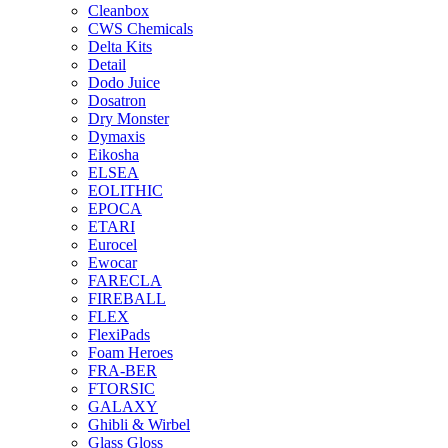
Cleanbox
CWS Chemicals
Delta Kits
Detail
Dodo Juice
Dosatron
Dry Monster
Dymaxis
Eikosha
ELSEA
EOLITHIC
EPOCA
ETARI
Eurocel
Ewocar
FARECLA
FIREBALL
FLEX
FlexiPads
Foam Heroes
FRA-BER
FTORSIC
GALAXY
Ghibli & Wirbel
Glass Gloss