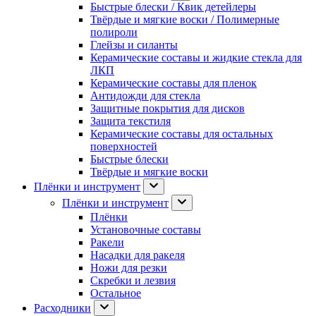
Быстрые блески / Квик детейлеры
Твёрдые и мягкие воски / Полимерные
полироли
Глейзы и силанты
Керамические составы и жидкие стекла для
ЛКП
Керамические составы для пленок
Антидожди для стекла
Защитные покрытия для дисков
Защита текстиля
Керамические составы для остальных
поверхностей
Быстрые блески
Твёрдые и мягкие воски
Плёнки и инструмент
Плёнки и инструмент
Плёнки
Установочные составы
Ракели
Насадки для ракеля
Ножи для резки
Скребки и лезвия
Остальное
Расходники