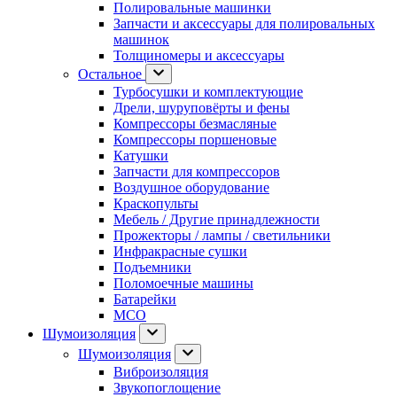
Полировальные машинки
Запчасти и аксессуары для полировальных
машинок
Толщиномеры и аксессуары
Остальное
Турбосушки и комплектующие
Дрели, шуруповёрты и фены
Компрессоры безмасляные
Компрессоры поршеновые
Катушки
Запчасти для компрессоров
Воздушное оборудование
Краскопульты
Мебель / Другие принадлежности
Прожекторы / лампы / светильники
Инфракрасные сушки
Подъемники
Поломоечные машины
Батарейки
МСО
Шумоизоляция
Шумоизоляция
Виброизоляция
Звукопоглощение