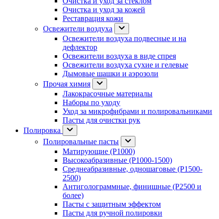
Очистка и уход за стеклом
Очистка и уход за кожей
Реставрация кожи
Освежители воздуха
Освежители воздуха подвесные и на
дефлектор
Освежители воздуха в виде спрея
Освежители воздуха сухие и гелевые
Дымовые шашки и аэрозоли
Прочая химия
Лакокрасочные материалы
Наборы по уходу
Уход за микрофибрами и полировальниками
Пасты для очистки рук
Полировка
Полировальные пасты
Матирующие (P1000)
Высокоабразивные (P1000-1500)
Среднеабразивные, одношаговые (P1500-
2500)
Антиголограммные, финишные (P2500 и
более)
Пасты с защитным эффектом
Пасты для ручной полировки