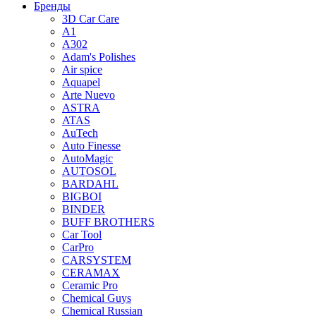
Бренды
3D Car Care
A1
A302
Adam's Polishes
Air spice
Aquapel
Arte Nuevo
ASTRA
ATAS
AuTech
Auto Finesse
AutoMagic
AUTOSOL
BARDAHL
BIGBOI
BINDER
BUFF BROTHERS
Car Tool
CarPro
CARSYSTEM
CERAMAX
Ceramic Pro
Chemical Guys
Chemical Russian