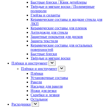
Быстрые блески / Квик детейлеры
Твёрдые и мягкие воски / Полимерные
полироли
Глейзы и силанты
Керамические составы и жидкие стекла для
ЛКП
Керамические составы для пленок
Антидожди для стекла
Защитные покрытия для дисков
Защита текстиля
Керамические составы для остальных
поверхностей
Быстрые блески
Твёрдые и мягкие воски
Плёнки и инструмент
Плёнки и инструмент
Плёнки
Установочные составы
Ракели
Насадки для ракеля
Ножи для резки
Скребки и лезвия
Остальное
Расходники