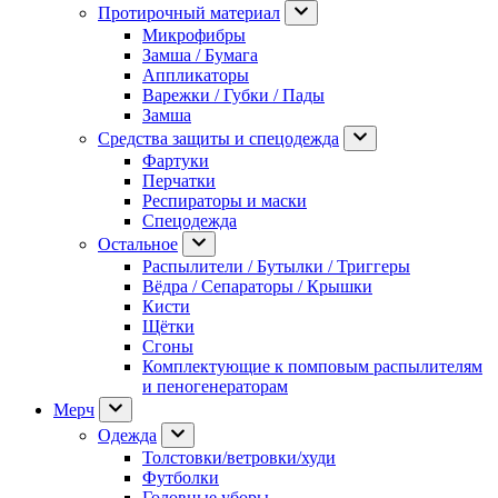
Протирочный материал
Микрофибры
Замша / Бумага
Аппликаторы
Варежки / Губки / Пады
Замша
Средства защиты и спецодежда
Фартуки
Перчатки
Респираторы и маски
Спецодежда
Остальное
Распылители / Бутылки / Триггеры
Вёдра / Сепараторы / Крышки
Кисти
Щётки
Сгоны
Комплектующие к помповым распылителям
и пеногенераторам
Мерч
Одежда
Толстовки/ветровки/худи
Футболки
Головные уборы