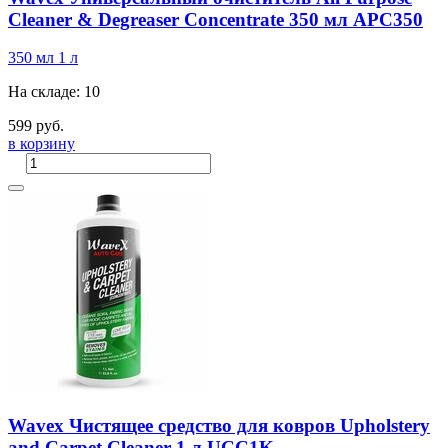
Cleaner & Degreaser Concentrate 350 мл APC350
350 мл
1 л
На складе: 10
599 руб.
в корзину
Wavex Чистящее средство для ковров Upholstery
and Carpet Cleaner 1 л UCC1K