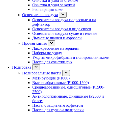
Очистка и уход за стеклом
Очистка и уход за кожей
Реставрация кожи
Освежители воздуха
Освежители воздуха подвесные и на
дефлектор
Освежители воздуха в виде спрея
Освежители воздуха сухие и гелевые
Дымовые шашки и аэрозоли
Прочая химия
Лакокрасочные материалы
Наборы по уходу
Уход за микрофибрами и полировальниками
Пасты для очистки рук
Полировка
Полировальные пасты
Матирующие (P1000)
Высокоабразивные (P1000-1500)
Среднеабразивные, одношаговые (P1500-
2500)
Антиголограммные, финишные (P2500 и
более)
Пасты с защитным эффектом
Пасты для ручной полировки