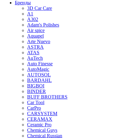
Бренды
3D Car Care
A1
A302
Adam's Polishes
Air spice
Aquapel
Arte Nuevo
ASTRA
ATAS
AuTech
Auto Finesse
AutoMagic
AUTOSOL
BARDAHL
BIGBOI
BINDER
BUFF BROTHERS
Car Tool
CarPro
CARSYSTEM
CERAMAX
Ceramic Pro
Chemical Guys
Chemical Russian