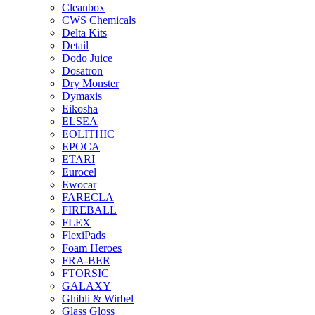
Cleanbox
CWS Chemicals
Delta Kits
Detail
Dodo Juice
Dosatron
Dry Monster
Dymaxis
Eikosha
ELSEA
EOLITHIC
EPOCA
ETARI
Eurocel
Ewocar
FARECLA
FIREBALL
FLEX
FlexiPads
Foam Heroes
FRA-BER
FTORSIC
GALAXY
Ghibli & Wirbel
Glass Gloss