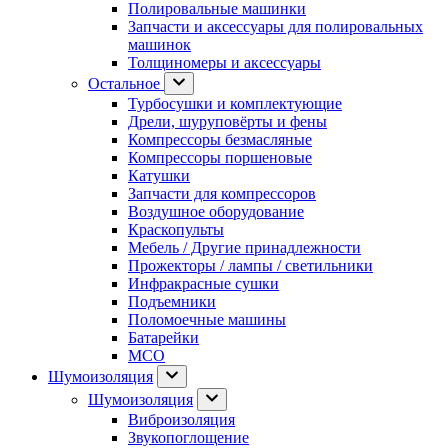
Полировальные машинки
Запчасти и аксессуары для полировальных
машинок
Толщиномеры и аксессуары
Остальное
Турбосушки и комплектующие
Дрели, шуруповёрты и фены
Компрессоры безмасляные
Компрессоры поршеновые
Катушки
Запчасти для компрессоров
Воздушное оборудование
Краскопульты
Мебель / Другие принадлежности
Прожекторы / лампы / светильники
Инфракрасные сушки
Подъемники
Поломоечные машины
Батарейки
МСО
Шумоизоляция
Шумоизоляция
Виброизоляция
Звукопоглощение