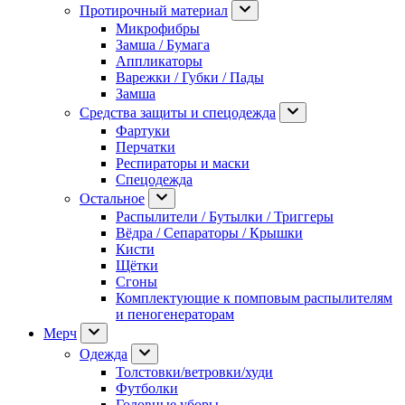
Протирочный материал
Микрофибры
Замша / Бумага
Аппликаторы
Варежки / Губки / Пады
Замша
Средства защиты и спецодежда
Фартуки
Перчатки
Респираторы и маски
Спецодежда
Остальное
Распылители / Бутылки / Триггеры
Вёдра / Сепараторы / Крышки
Кисти
Щётки
Сгоны
Комплектующие к помповым распылителям
и пеногенераторам
Мерч
Одежда
Толстовки/ветровки/худи
Футболки
Головные уборы