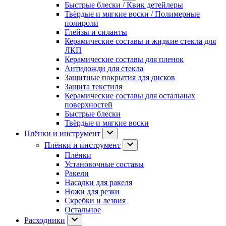
Быстрые блески / Квик детейлеры
Твёрдые и мягкие воски / Полимерные
полироли
Глейзы и силанты
Керамические составы и жидкие стекла для
ЛКП
Керамические составы для пленок
Антидожди для стекла
Защитные покрытия для дисков
Защита текстиля
Керамические составы для остальных
поверхностей
Быстрые блески
Твёрдые и мягкие воски
Плёнки и инструмент
Плёнки и инструмент
Плёнки
Установочные составы
Ракели
Насадки для ракеля
Ножи для резки
Скребки и лезвия
Остальное
Расходники