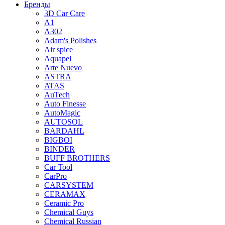
Бренды
3D Car Care
A1
A302
Adam's Polishes
Air spice
Aquapel
Arte Nuevo
ASTRA
ATAS
AuTech
Auto Finesse
AutoMagic
AUTOSOL
BARDAHL
BIGBOI
BINDER
BUFF BROTHERS
Car Tool
CarPro
CARSYSTEM
CERAMAX
Ceramic Pro
Chemical Guys
Chemical Russian