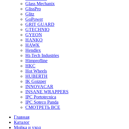
Glass Mechanix
GlissPro
Glitz
GoPower
GRIT GUARD
GTECHNIQ
GYEON
HANKO
HAWK
Hendlex
Hi-Tech Industries
Himprofline
HKC
Hot Wheels
HUBERTH
IK Goizper
INNOVACAR
INSANE WRAPPERS
IPC Portotecnica
IPC Soteco Panda
СМОТРЕТЬ ВСЕ
Главная
Каталог
Мойка и уход