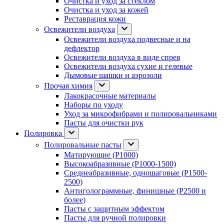
Очистка и уход за стеклом
Очистка и уход за кожей
Реставрация кожи
Освежители воздуха
Освежители воздуха подвесные и на
дефлектор
Освежители воздуха в виде спрея
Освежители воздуха сухие и гелевые
Дымовые шашки и аэрозоли
Прочая химия
Лакокрасочные материалы
Наборы по уходу
Уход за микрофибрами и полировальниками
Пасты для очистки рук
Полировка
Полировальные пасты
Матирующие (P1000)
Высокоабразивные (P1000-1500)
Среднеабразивные, одношаговые (P1500-
2500)
Антиголограммные, финишные (P2500 и
более)
Пасты с защитным эффектом
Пасты для ручной полировки