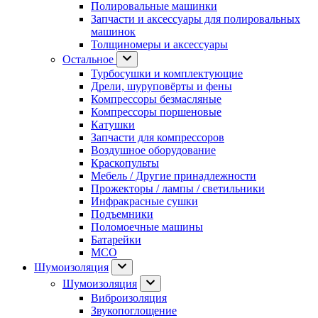
Полировальные машинки
Запчасти и аксессуары для полировальных
машинок
Толщиномеры и аксессуары
Остальное
Турбосушки и комплектующие
Дрели, шуруповёрты и фены
Компрессоры безмасляные
Компрессоры поршеновые
Катушки
Запчасти для компрессоров
Воздушное оборудование
Краскопульты
Мебель / Другие принадлежности
Прожекторы / лампы / светильники
Инфракрасные сушки
Подъемники
Поломоечные машины
Батарейки
МСО
Шумоизоляция
Шумоизоляция
Виброизоляция
Звукопоглощение