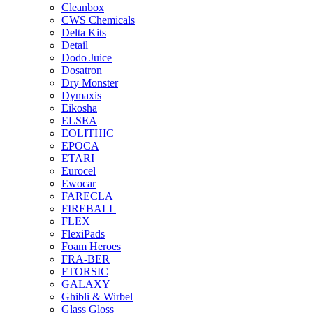
Cleanbox
CWS Chemicals
Delta Kits
Detail
Dodo Juice
Dosatron
Dry Monster
Dymaxis
Eikosha
ELSEA
EOLITHIC
EPOCA
ETARI
Eurocel
Ewocar
FARECLA
FIREBALL
FLEX
FlexiPads
Foam Heroes
FRA-BER
FTORSIC
GALAXY
Ghibli & Wirbel
Glass Gloss