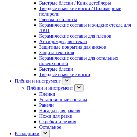
Быстрые блески / Квик детейлеры
Твёрдые и мягкие воски / Полимерные
полироли
Глейзы и силанты
Керамические составы и жидкие стекла для
ЛКП
Керамические составы для пленок
Антидожди для стекла
Защитные покрытия для дисков
Защита текстиля
Керамические составы для остальных
поверхностей
Быстрые блески
Твёрдые и мягкие воски
Плёнки и инструмент
Плёнки и инструмент
Плёнки
Установочные составы
Ракели
Насадки для ракеля
Ножи для резки
Скребки и лезвия
Остальное
Расходники