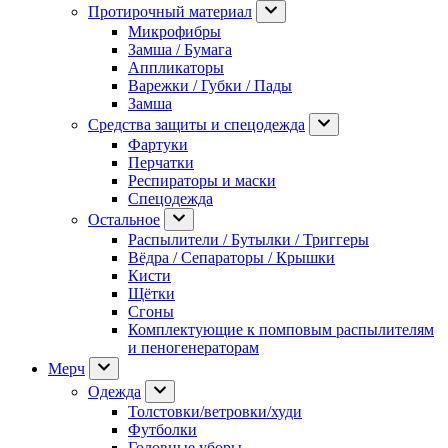
Протирочный материал
Микрофибры
Замша / Бумага
Аппликаторы
Варежки / Губки / Пады
Замша
Средства защиты и спецодежда
Фартуки
Перчатки
Респираторы и маски
Спецодежда
Остальное
Распылители / Бутылки / Триггеры
Вёдра / Сепараторы / Крышки
Кисти
Щётки
Сгоны
Комплектующие к помповым распылителям
и пеногенераторам
Мерч
Одежда
Толстовки/ветровки/худи
Футболки
Головные уборы