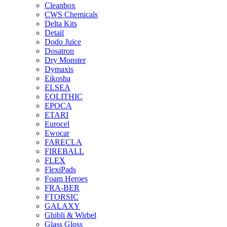
Cleanbox
CWS Chemicals
Delta Kits
Detail
Dodo Juice
Dosatron
Dry Monster
Dymaxis
Eikosha
ELSEA
EOLITHIC
EPOCA
ETARI
Eurocel
Ewocar
FARECLA
FIREBALL
FLEX
FlexiPads
Foam Heroes
FRA-BER
FTORSIC
GALAXY
Ghibli & Wirbel
Glass Gloss