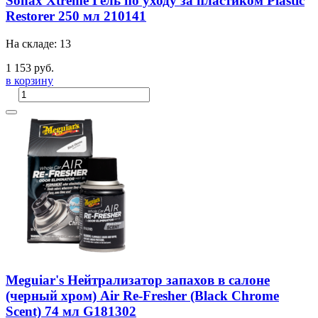
Sonax Xtreme Гель по уходу за пластиком Plastic
Restorer 250 мл 210141
На складе: 13
1 153 руб.
в корзину
Meguiar's Нейтрализатор запахов в салоне
(черный хром) Air Re-Fresher (Black Chrome
Scent) 74 мл G181302