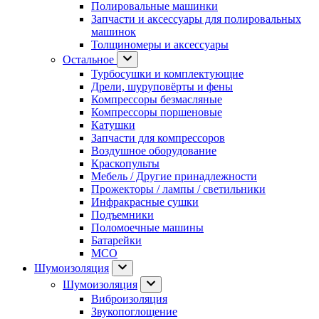
Полировальные машинки
Запчасти и аксессуары для полировальных
машинок
Толщиномеры и аксессуары
Остальное
Турбосушки и комплектующие
Дрели, шуруповёрты и фены
Компрессоры безмасляные
Компрессоры поршеновые
Катушки
Запчасти для компрессоров
Воздушное оборудование
Краскопульты
Мебель / Другие принадлежности
Прожекторы / лампы / светильники
Инфракрасные сушки
Подъемники
Поломоечные машины
Батарейки
МСО
Шумоизоляция
Шумоизоляция
Виброизоляция
Звукопоглощение