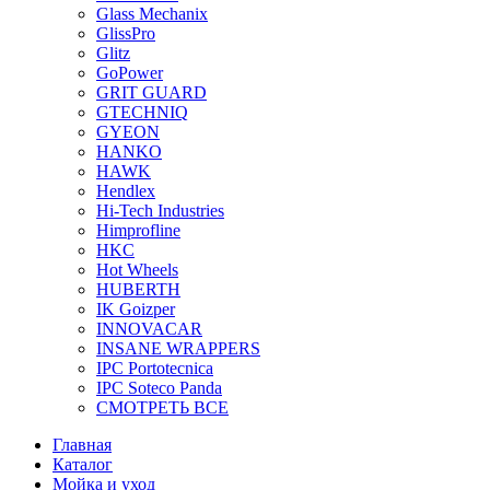
Glass Mechanix
GlissPro
Glitz
GoPower
GRIT GUARD
GTECHNIQ
GYEON
HANKO
HAWK
Hendlex
Hi-Tech Industries
Himprofline
HKC
Hot Wheels
HUBERTH
IK Goizper
INNOVACAR
INSANE WRAPPERS
IPC Portotecnica
IPC Soteco Panda
СМОТРЕТЬ ВСЕ
Главная
Каталог
Мойка и уход