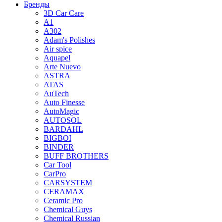
Бренды
3D Car Care
A1
A302
Adam's Polishes
Air spice
Aquapel
Arte Nuevo
ASTRA
ATAS
AuTech
Auto Finesse
AutoMagic
AUTOSOL
BARDAHL
BIGBOI
BINDER
BUFF BROTHERS
Car Tool
CarPro
CARSYSTEM
CERAMAX
Ceramic Pro
Chemical Guys
Chemical Russian