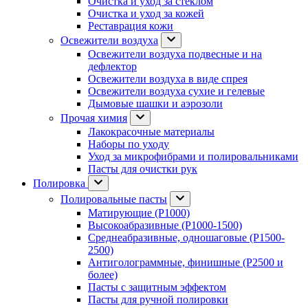
Очистка и уход за стеклом
Очистка и уход за кожей
Реставрация кожи
Освежители воздуха
Освежители воздуха подвесные и на
дефлектор
Освежители воздуха в виде спрея
Освежители воздуха сухие и гелевые
Дымовые шашки и аэрозоли
Прочая химия
Лакокрасочные материалы
Наборы по уходу
Уход за микрофибрами и полировальниками
Пасты для очистки рук
Полировка
Полировальные пасты
Матирующие (P1000)
Высокоабразивные (P1000-1500)
Среднеабразивные, одношаговые (P1500-
2500)
Антиголограммные, финишные (P2500 и
более)
Пасты с защитным эффектом
Пасты для ручной полировки