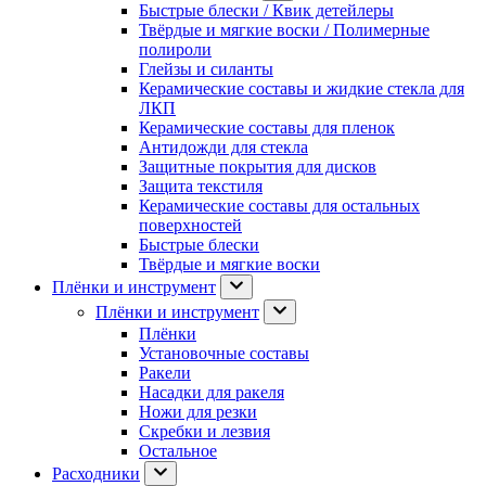
Быстрые блески / Квик детейлеры
Твёрдые и мягкие воски / Полимерные
полироли
Глейзы и силанты
Керамические составы и жидкие стекла для
ЛКП
Керамические составы для пленок
Антидожди для стекла
Защитные покрытия для дисков
Защита текстиля
Керамические составы для остальных
поверхностей
Быстрые блески
Твёрдые и мягкие воски
Плёнки и инструмент
Плёнки и инструмент
Плёнки
Установочные составы
Ракели
Насадки для ракеля
Ножи для резки
Скребки и лезвия
Остальное
Расходники