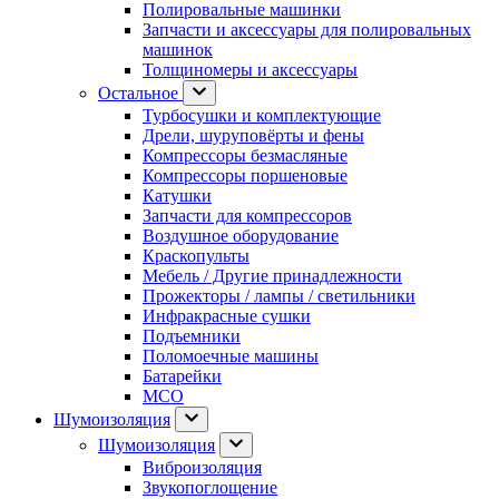
Полировальные машинки
Запчасти и аксессуары для полировальных
машинок
Толщиномеры и аксессуары
Остальное
Турбосушки и комплектующие
Дрели, шуруповёрты и фены
Компрессоры безмасляные
Компрессоры поршеновые
Катушки
Запчасти для компрессоров
Воздушное оборудование
Краскопульты
Мебель / Другие принадлежности
Прожекторы / лампы / светильники
Инфракрасные сушки
Подъемники
Поломоечные машины
Батарейки
МСО
Шумоизоляция
Шумоизоляция
Виброизоляция
Звукопоглощение