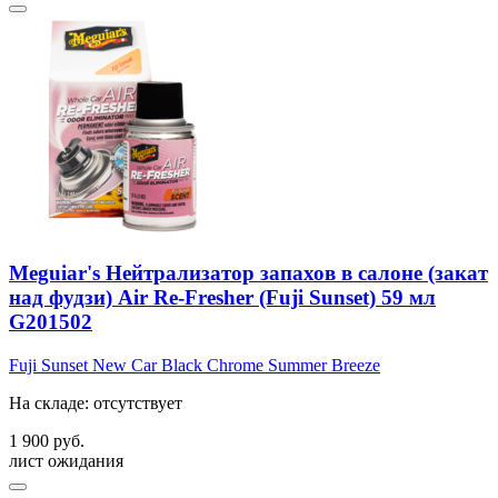
Meguiar's Нейтрализатор запахов в салоне (закат
над фудзи) Air Re-Fresher (Fuji Sunset) 59 мл
G201502
Fuji Sunset
New Car
Black Chrome
Summer Breeze
На складе: отсутствует
1 900 руб.
лист ожидания