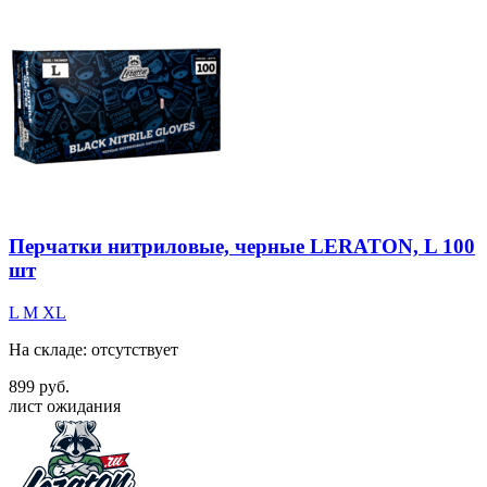
Перчатки нитриловые, черные LERATON, L 100
шт
L
M
XL
На складе: отсутствует
899 руб.
лист ожидания