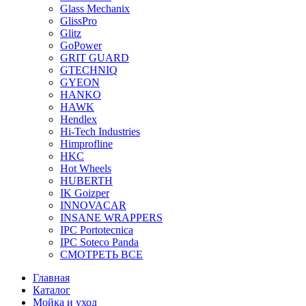
Glass Mechanix
GlissPro
Glitz
GoPower
GRIT GUARD
GTECHNIQ
GYEON
HANKO
HAWK
Hendlex
Hi-Tech Industries
Himprofline
HKC
Hot Wheels
HUBERTH
IK Goizper
INNOVACAR
INSANE WRAPPERS
IPC Portotecnica
IPC Soteco Panda
СМОТРЕТЬ ВСЕ
Главная
Каталог
Мойка и уход