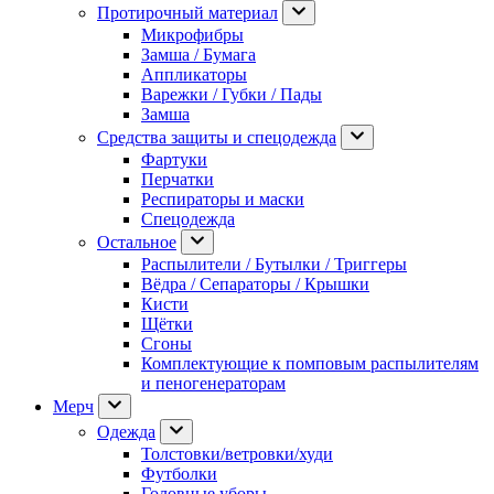
Протирочный материал
Микрофибры
Замша / Бумага
Аппликаторы
Варежки / Губки / Пады
Замша
Средства защиты и спецодежда
Фартуки
Перчатки
Респираторы и маски
Спецодежда
Остальное
Распылители / Бутылки / Триггеры
Вёдра / Сепараторы / Крышки
Кисти
Щётки
Сгоны
Комплектующие к помповым распылителям
и пеногенераторам
Мерч
Одежда
Толстовки/ветровки/худи
Футболки
Головные уборы