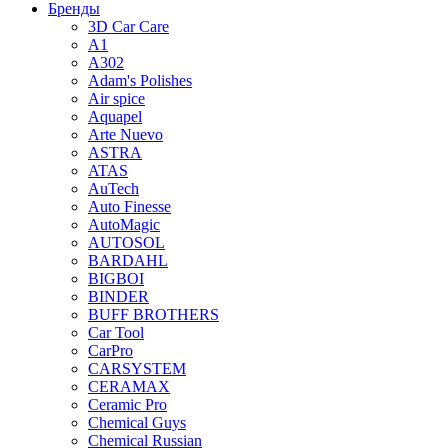
Бренды
3D Car Care
A1
A302
Adam's Polishes
Air spice
Aquapel
Arte Nuevo
ASTRA
ATAS
AuTech
Auto Finesse
AutoMagic
AUTOSOL
BARDAHL
BIGBOI
BINDER
BUFF BROTHERS
Car Tool
CarPro
CARSYSTEM
CERAMAX
Ceramic Pro
Chemical Guys
Chemical Russian