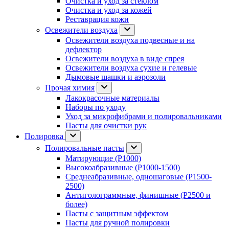
Очистка и уход за стеклом
Очистка и уход за кожей
Реставрация кожи
Освежители воздуха
Освежители воздуха подвесные и на
дефлектор
Освежители воздуха в виде спрея
Освежители воздуха сухие и гелевые
Дымовые шашки и аэрозоли
Прочая химия
Лакокрасочные материалы
Наборы по уходу
Уход за микрофибрами и полировальниками
Пасты для очистки рук
Полировка
Полировальные пасты
Матирующие (P1000)
Высокоабразивные (P1000-1500)
Среднеабразивные, одношаговые (P1500-
2500)
Антиголограммные, финишные (P2500 и
более)
Пасты с защитным эффектом
Пасты для ручной полировки