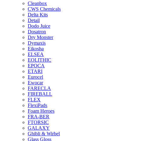
Cleanbox
CWS Chemicals
Delta Kits
Detail
Dodo Juice
Dosatron
Dry Monster
Dymaxis
Eikosha
ELSEA
EOLITHIC
EPOCA
ETARI
Eurocel
Ewocar
FARECLA
FIREBALL
FLEX
FlexiPads
Foam Heroes
FRA-BER
FTORSIC
GALAXY
Ghibli & Wirbel
Glass Gloss