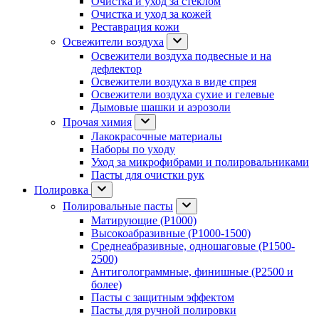
Очистка и уход за стеклом
Очистка и уход за кожей
Реставрация кожи
Освежители воздуха
Освежители воздуха подвесные и на
дефлектор
Освежители воздуха в виде спрея
Освежители воздуха сухие и гелевые
Дымовые шашки и аэрозоли
Прочая химия
Лакокрасочные материалы
Наборы по уходу
Уход за микрофибрами и полировальниками
Пасты для очистки рук
Полировка
Полировальные пасты
Матирующие (P1000)
Высокоабразивные (P1000-1500)
Среднеабразивные, одношаговые (P1500-
2500)
Антиголограммные, финишные (P2500 и
более)
Пасты с защитным эффектом
Пасты для ручной полировки