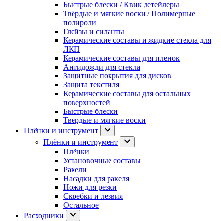
Быстрые блески / Квик детейлеры
Твёрдые и мягкие воски / Полимерные
полироли
Глейзы и силанты
Керамические составы и жидкие стекла для
ЛКП
Керамические составы для пленок
Антидожди для стекла
Защитные покрытия для дисков
Защита текстиля
Керамические составы для остальных
поверхностей
Быстрые блески
Твёрдые и мягкие воски
Плёнки и инструмент
Плёнки и инструмент
Плёнки
Установочные составы
Ракели
Насадки для ракеля
Ножи для резки
Скребки и лезвия
Остальное
Расходники