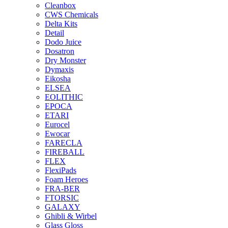
Cleanbox
CWS Chemicals
Delta Kits
Detail
Dodo Juice
Dosatron
Dry Monster
Dymaxis
Eikosha
ELSEA
EOLITHIC
EPOCA
ETARI
Eurocel
Ewocar
FARECLA
FIREBALL
FLEX
FlexiPads
Foam Heroes
FRA-BER
FTORSIC
GALAXY
Ghibli & Wirbel
Glass Gloss