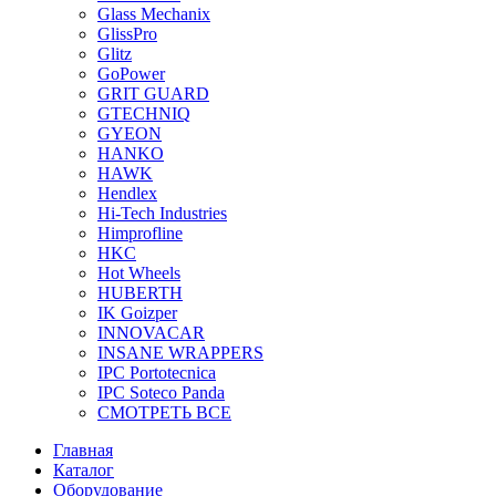
Glass Mechanix
GlissPro
Glitz
GoPower
GRIT GUARD
GTECHNIQ
GYEON
HANKO
HAWK
Hendlex
Hi-Tech Industries
Himprofline
HKC
Hot Wheels
HUBERTH
IK Goizper
INNOVACAR
INSANE WRAPPERS
IPC Portotecnica
IPC Soteco Panda
СМОТРЕТЬ ВСЕ
Главная
Каталог
Оборудование