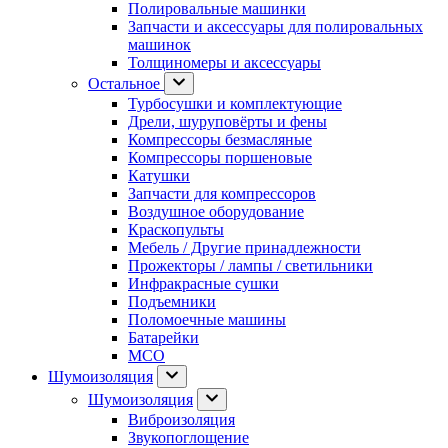
Полировальные машинки
Запчасти и аксессуары для полировальных
машинок
Толщиномеры и аксессуары
Остальное
Турбосушки и комплектующие
Дрели, шуруповёрты и фены
Компрессоры безмасляные
Компрессоры поршеновые
Катушки
Запчасти для компрессоров
Воздушное оборудование
Краскопульты
Мебель / Другие принадлежности
Прожекторы / лампы / светильники
Инфракрасные сушки
Подъемники
Поломоечные машины
Батарейки
МСО
Шумоизоляция
Шумоизоляция
Виброизоляция
Звукопоглощение