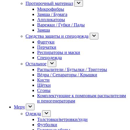
Протирочный материал
Микрофибры
Замша / Бумага
Аппликаторы
Варежки / Губки / Пады
Замша
Средства защиты и спецодежда
Фартуки
Перчатки
Респираторы и маски
Спецодежда
Остальное
Распылители / Бутылки / Триггеры
Вёдра / Сепараторы / Крышки
Кисти
Щётки
Сгоны
Комплектующие к помповым распылителям
и пеногенераторам
Мерч
Одежда
Толстовки/ветровки/худи
Футболки
Головные уборы