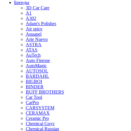
Бренды
3D Car Care
A1
A302
Adam's Polishes
Air spice
Aquapel
Arte Nuevo
ASTRA
ATAS
AuTech
Auto Finesse
AutoMagic
AUTOSOL
BARDAHL
BIGBOI
BINDER
BUFF BROTHERS
Car Tool
CarPro
CARSYSTEM
CERAMAX
Ceramic Pro
Chemical Guys
Chemical Russian